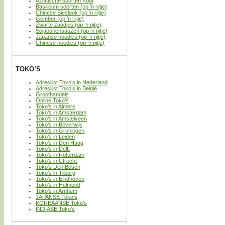
Aziatische soorten Kool
Basilicum soorten (op ’n rijtje)
Chinese Bieslook (op ’n rijtje)
Gember (op ’n rijtje)
Zwarte zaadjes (op ’n rijtje)
Sojabonensauzen (op ’n rijtje)
Japanse noodles (op ’n rijtje)
Chinese noodles (op ’n rijtje)
TOKO’S
Adreslijst Toko’s in Nederland
Adreslijst Toko’s in België
Groothandels
Online Toko’s
Toko’s in Almere
Toko’s in Amsterdam
Toko’s in Amstelveen
Toko’s in Beverwijk
Toko’s in Groningen
Toko’s in Leiden
Toko’s in Den Haag
Toko’s in Delft
Toko’s in Rotterdam
Toko’s in Utrecht
Toko’s Den Bosch
Toko’s in Tilburg
Toko’s in Eindhoven
Toko’s in Helmond
Toko’s in Arnhem
JAPANSE Toko’s
KOREAANSE Toko’s
INDIASE Toko’s