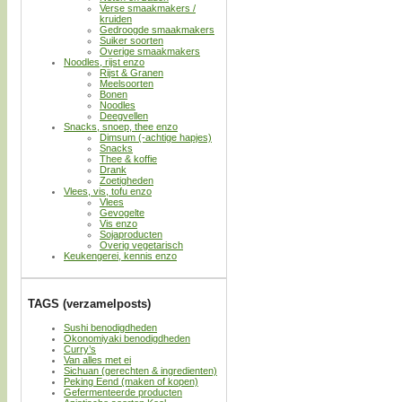
Verse smaakmakers /
kruiden
Gedroogde smaakmakers
Suiker soorten
Overige smaakmakers
Noodles, rijst enzo
Rijst & Granen
Meelsoorten
Bonen
Noodles
Deegvellen
Snacks, snoep, thee enzo
Dimsum (-achtige hapjes)
Snacks
Thee & koffie
Drank
Zoetigheden
Vlees, vis, tofu enzo
Vlees
Gevogelte
Vis enzo
Sojaproducten
Overig vegetarisch
Keukengerei, kennis enzo
TAGS (verzamelposts)
Sushi benodigdheden
Okonomiyaki benodigdheden
Curry’s
Van alles met ei
Sichuan (gerechten & ingredienten)
Peking Eend (maken of kopen)
Gefermenteerde producten