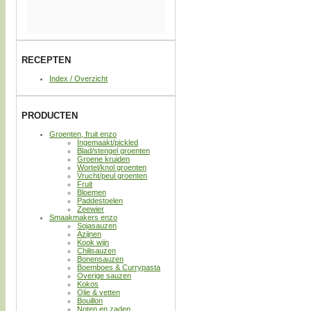
RECEPTEN
Index / Overzicht
PRODUCTEN
Groenten, fruit enzo
Ingemaakt/pickled
Blad/stengel groenten
Groene kruiden
Wortel/knol groenten
Vrucht/peul groenten
Fruit
Bloemen
Paddestoelen
Zeewier
Smaakmakers enzo
Sojasauzen
Azijnen
Kook wijn
Chilisauzen
Bonensauzen
Boemboes & Currypasta
Overige sauzen
Kokos
Olie & vetten
Bouillon
Noten en zaden