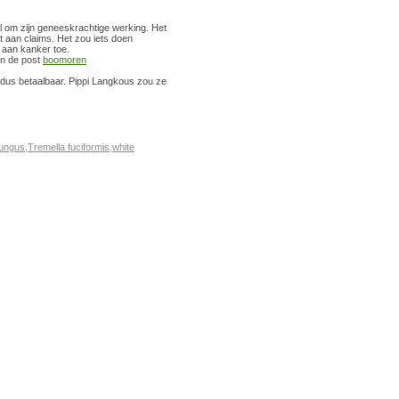
 om zijn geneeskrachtige werking. Het
st aan claims. Het zou iets doen
 aan kanker toe.
in de post
boomoren
 dus betaalbaar. Pippi Langkous zou ze
ungus
,
Tremella fuciformis
,
white