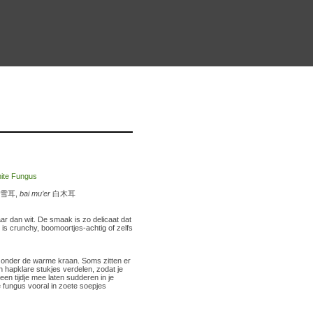
雪耳,
bai mu’er
白木耳
ar dan wit. De smaak is zo delicaat dat
 is crunchy, boomoortjes-achtig of zelfs
 onder de warme kraan. Soms zitten er
 hapklare stukjes verdelen, zodat je
en tijdje mee laten sudderen in je
e fungus vooral in zoete soepjes