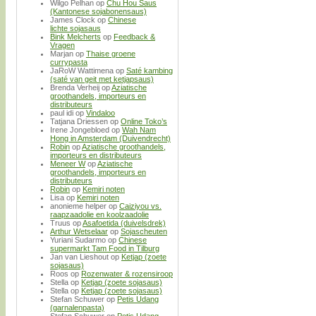
Wilgo Pelhan
op
Chu Hou Saus
(Kantonese sojabonensaus)
James Clock
op
Chinese
lichte sojasaus
Bink Melcherts
op
Feedback &
Vragen
Marjan
op
Thaise groene
currypasta
JaRoW Wattimena
op
Saté kambing
(saté van geit met ketjapsaus)
Brenda Verheij
op
Aziatische
groothandels, importeurs en
distributeurs
paul idi
op
Vindaloo
Tatjana Driessen
op
Online Toko’s
Irene Jongebloed
op
Wah Nam
Hong in Amsterdam (Duivendrecht)
Robin
op
Aziatische groothandels,
importeurs en distributeurs
Meneer W
op
Aziatische
groothandels, importeurs en
distributeurs
Robin
op
Kemiri noten
Lisa
op
Kemiri noten
anonieme helper
op
Caiziyou vs.
raapzaadolie en koolzaadolie
Truus
op
Asafoetida (duivelsdrek)
Arthur Wetselaar
op
Sojascheuten
Yuriani Sudarmo
op
Chinese
supermarkt Tam Food in Tilburg
Jan van Lieshout
op
Ketjap (zoete
sojasaus)
Roos
op
Rozenwater & rozensiroop
Stella
op
Ketjap (zoete sojasaus)
Stella
op
Ketjap (zoete sojasaus)
Stefan Schuwer
op
Petis Udang
(garnalenpasta)
Stefan Schuwer
op
Petis Udang