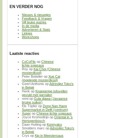
EN VERDER NOG
Nieuws & nieuwtjes
Feedback & Vragen
Vijf leuke quizjes
In de media
Adverteren & Stats
Linkjes
Workshops
Laatste reacties
CoCoFlix
op
Chinese
lichte sojasaus
Roy
op
Kai Choi (Chinese
mosterdkool)
Peter Bottelier
op
Xue Cai
(ingelegde mosterdkool)
Geert Anthonis
op
Adreslijst Toko’s
in België
Henk
op
Knapperige tofuvellen
gevuld met garnalen
remi
op
Gula djawa (Javaanse
bruine suiker)
Els Töpfer
op
Dong Nan Hang
Supermarket in Delft (centrum)
Xuper
op
Chinese lichte sojasaus
Joyce Kromodirijo
op
Oriental in ’s
Hertogenbosch
Daan Hutting
op
Konnyaku
Smolders marc
op
Adreslijst Toko’s
in België
Crys
op
Kip in Meestersaus