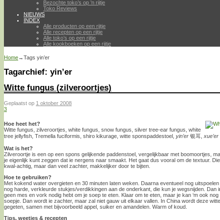
Bezochte toko’s op ’n rijtje
Toko Reviews
NIEUWS
INDEX
Alle producten op een rijtje
Alle recepten op een rijtje
Alle toko’s op een rijtje
Alle kookboeken op een rijtje
Home
→Tags
yin’er
Tagarchief:
yin’er
Witte fungus (zilveroortjes)
Geplaatst op
1 oktober 2008
3
Hoe heet het?
Witte fungus, zilveroortjes, white fungus, snow fungus, silver tree-ear fungus, white
tree jellyfish, Tremella fuciformis, shiro kikurage, witte sponspaddestoel,
yin’er
银耳,
xue’er
Wat is het?
Zilveroortje is een op een spons gelijkende paddenstoel, vergelijkbaar met boomoortjes, ma
je eigenlijk kunt zeggen dat ie nergens naar smaakt. Het gaat dus vooral om de textuur. Die
kwal-achtig, maar dan veel zachter, makkelijker door te bijten.
Hoe te gebruiken?
Met kokend water overgieten en 30 minuten laten weken. Daarna eventueel nog uitspoelen
nog harde, verkleurde stukjes/verdikkingen aan de onderkant, die kun je wegsnijden. Dan in
geen mes en vork nodig hebt om je soep te eten. Klaar om te eten, maar je kan ‘m ook nog e
soepje. Dan wordt ie zachter, maar zal niet gauw uit elkaar vallen. In China wordt deze witt
gegeten, samen met bijvoorbeeld appel, suiker en amandelen. Warm of koud.
Tips, weetjes & recepten