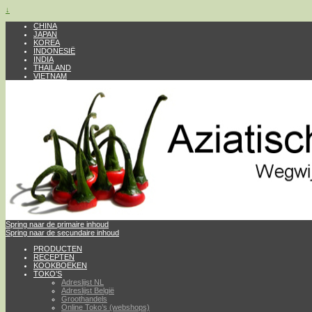
↓
CHINA
JAPAN
KOREA
INDONESIË
INDIA
THAILAND
VIETNAM
Spring naar de primaire inhoud
Spring naar de secundaire inhoud
PRODUCTEN
RECEPTEN
KOOKBOEKEN
TOKO’S
Adreslijst NL
Adreslijst België
Groothandels
Online Toko’s (webshops)