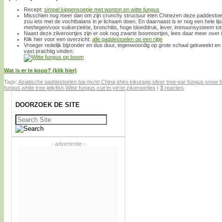
Recept:
simpel kippensoepje met wonton en witte fungus
Misschien nog meer dan om zijn crunchy structuur eten Chinezen deze paddestoel
zou iets met de vochtbalans in je lichaam doen. En daarnaast is er nog een hele lij
met/tegen/voor suikerziekte, bronchitis, hoge bloeddruk, lever, immuunsysteem tot
Naast deze zilveroortjes zijn er ook nog zwarte boomoortjes, lees daar meer over 
Klik hier voor een overzicht:
alle paddestoelen op een rijtje
Vroeger redelijk bijzonder en dus duur, tegenwoordig op grote schaal gekweekt en
vast prachtig vinden:
Wat is er te koop? (klik hier)
Tags:
Aziatische paddestoelen
,
bai mu'er
,
China
,
shiro kikurage
,
silver tree-ear fungus
,
snow f
fungus
,
white tree jellyfish
,
Witte fungus
,
xue'er
,
yin'er
,
zilveroortjes
|
3
reacties
DOORZOEK DE SITE
Zoeken
naar:
- advertentie -