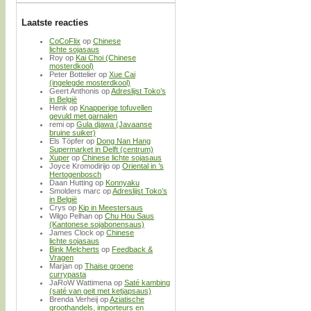
Laatste reacties
CoCoFlix
op
Chinese
lichte sojasaus
Roy
op
Kai Choi (Chinese
mosterdkool)
Peter Bottelier
op
Xue Cai
(ingelegde mosterdkool)
Geert Anthonis
op
Adreslijst Toko’s
in België
Henk
op
Knapperige tofuvellen
gevuld met garnalen
remi
op
Gula djawa (Javaanse
bruine suiker)
Els Töpfer
op
Dong Nan Hang
Supermarket in Delft (centrum)
Xuper
op
Chinese lichte sojasaus
Joyce Kromodirijo
op
Oriental in ’s
Hertogenbosch
Daan Hutting
op
Konnyaku
Smolders marc
op
Adreslijst Toko’s
in België
Crys
op
Kip in Meestersaus
Wilgo Pelhan
op
Chu Hou Saus
(Kantonese sojabonensaus)
James Clock
op
Chinese
lichte sojasaus
Bink Melcherts
op
Feedback &
Vragen
Marjan
op
Thaise groene
currypasta
JaRoW Wattimena
op
Saté kambing
(saté van geit met ketjapsaus)
Brenda Verheij
op
Aziatische
groothandels, importeurs en