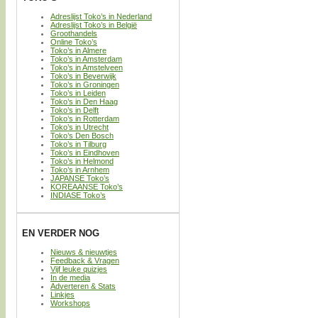
Adreslijst Toko’s in Nederland
Adreslijst Toko’s in België
Groothandels
Online Toko’s
Toko’s in Almere
Toko’s in Amsterdam
Toko’s in Amstelveen
Toko’s in Beverwijk
Toko’s in Groningen
Toko’s in Leiden
Toko’s in Den Haag
Toko’s in Delft
Toko’s in Rotterdam
Toko’s in Utrecht
Toko’s Den Bosch
Toko’s in Tilburg
Toko’s in Eindhoven
Toko’s in Helmond
Toko’s in Arnhem
JAPANSE Toko’s
KOREAANSE Toko’s
INDIASE Toko’s
EN VERDER NOG
Nieuws & nieuwtjes
Feedback & Vragen
Vijf leuke quizjes
In de media
Adverteren & Stats
Linkjes
Workshops