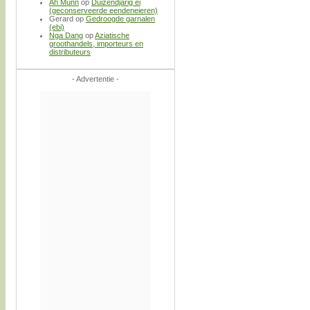
Ah Munn
op
Duizendjarig ei
(geconserveerde eendeneieren)
Gerard
op
Gedroogde garnalen
(ebi)
Nga Dang
op
Aziatische
groothandels, importeurs en
distributeurs
- Advertentie -