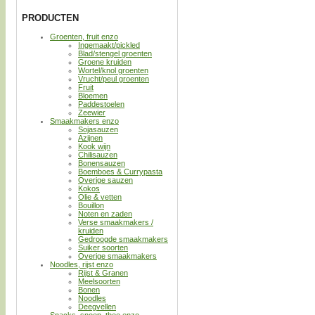
PRODUCTEN
Groenten, fruit enzo
Ingemaakt/pickled
Blad/stengel groenten
Groene kruiden
Wortel/knol groenten
Vrucht/peul groenten
Fruit
Bloemen
Paddestoelen
Zeewier
Smaakmakers enzo
Sojasauzen
Azijnen
Kook wijn
Chilisauzen
Bonensauzen
Boemboes & Currypasta
Overige sauzen
Kokos
Olie & vetten
Bouillon
Noten en zaden
Verse smaakmakers /
kruiden
Gedroogde smaakmakers
Suiker soorten
Overige smaakmakers
Noodles, rijst enzo
Rijst & Granen
Meelsoorten
Bonen
Noodles
Deegvellen
Snacks, snoep, thee enzo