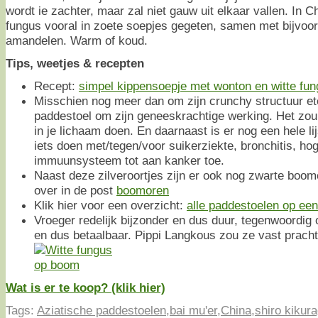
wordt ie zachter, maar zal niet gauw uit elkaar vallen. In C
fungus vooral in zoete soepjes gegeten, samen met bijvoor
amandelen. Warm of koud.
Tips, weetjes & recepten
Recept:
simpel kippensoepje met wonton en witte fu
Misschien nog meer dan om zijn crunchy structuur e
paddestoel om zijn geneeskrachtige werking. Het zou
in je lichaam doen. En daarnaast is er nog een hele li
iets doen met/tegen/voor suikerziekte, bronchitis, hog
immuunsysteem tot aan kanker toe.
Naast deze zilveroortjes zijn er ook nog zwarte boom
over in de post
boomoren
Klik hier voor een overzicht:
alle paddestoelen op een 
Vroeger redelijk bijzonder en dus duur, tegenwoordig
en dus betaalbaar. Pippi Langkous zou ze vast pracht
Wat is er te koop? (klik hier)
Tags:
Aziatische paddestoelen
,
bai mu'er
,
China
,
shiro kikur