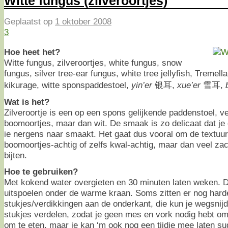
Witte fungus (zilveroortjes)
Geplaatst op
1 oktober 2008
3
Hoe heet het?
Witte fungus, zilveroortjes, white fungus, snow
fungus, silver tree-ear fungus, white tree jellyfish, Tremella
kikurage, witte sponspaddestoel,
yin’er
银耳,
xue’er
雪耳,
Wat is het?
Zilveroortje is een op een spons gelijkende paddenstoel, v
boomoortjes, maar dan wit. De smaak is zo delicaat dat je 
ie nergens naar smaakt. Het gaat dus vooral om de textuur.
boomoortjes-achtig of zelfs kwal-achtig, maar dan veel zac
bijten.
Hoe te gebruiken?
Met kokend water overgieten en 30 minuten laten weken. 
uitspoelen onder de warme kraan. Soms zitten er nog hard
stukjes/verdikkingen aan de onderkant, die kun je wegsnij
stukjes verdelen, zodat je geen mes en vork nodig hebt om 
om te eten, maar je kan ‘m ook nog een tijdje mee laten su