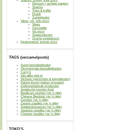
Dimsum (-achtige hapjes)
Snacks
Thee & koffie
Drank
Zoetigheden
Vlees, vis, tofu enzo
Vlees
Gevogelte
Vis enzo
Sojaproducten
Overig vegetarisch
Keukengerei, kennis enzo
TAGS (verzamelposts)
Sushi benodigdheden
Okonomiyaki benodigdheden
Curry’s
Van alles met ei
Sichuan (gerechten & ingredienten)
Peking Eend (maken of kopen)
Gefermenteerde producten
Aziatische soorten Kool
Basilicum soorten (op ’n rijtje)
Chinese Bieslook (op ’n rijtje)
Gember (op ’n rijtje)
Zwarte zaadjes (op ’n rijtje)
Sojabonensauzen (op ’n rijtje)
Japanse noodles (op ’n rijtje)
Chinese noodles (op ’n rijtje)
TOKO’S