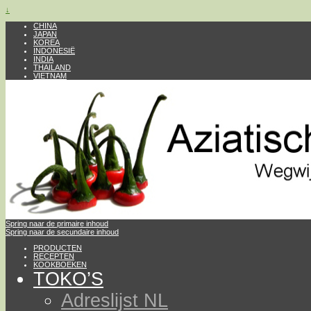
↓
CHINA
JAPAN
KOREA
INDONESIË
INDIA
THAILAND
VIETNAM
Spring naar de primaire inhoud
Spring naar de secundaire inhoud
PRODUCTEN
RECEPTEN
KOOKBOEKEN
TOKO’S
Adreslijst NL