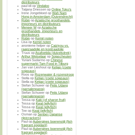
distributeurs
paul idi
op
Vindaloo
Tatjana Driessen
op
Online Toko’s
Irene Jongebloed
op
Wah Nam
Hong in Amsterdam (Duivendrecht)
Robin
op
Aziatische groothandels,
importeurs en distributeurs
Meneer W
op
Aziatische
groothandels, importeurs en
distributeurs
Robin
op
Kemiri noten
Lisa
op
Kemiri noten
anonieme helper
op
Caiziyou vs.
raapzaadolie en koolzaadolie
Truus
op
Asafoetida (duivelsdrek)
Arthur Wetselaar
op
Sojascheuten
Yuriani Sudarmo
op
Chinese
supermarkt Tam Food in Tilburg
Jan van Lieshout
op
Ketjap (zoete
sojasaus)
Roos
op
Rozenwater & rozensiroop
Stella
op
Ketjap (zoete sojasaus)
Stella
op
Ketjap (zoete sojasaus)
Stefan Schuwer
op
Petis Udang
(garnalenpasta)
Stefan Schuwer
op
Petis Udang
(garnalenpasta)
Tessa
op
Kaki (of sharon fruit)
Tessa
op
Kwal (jellyfish)
Tessa
op
Kwal (jellyfish)
Tee
op
Kwal (jellyfish)
Osman
op
Senbei (Japanse
rijstcrackers)
Paul
op
Aubergines boerenstijl (fish
fragrant eggplant)
Paul
op
Aubergines boerenstijl (fish
fragrant eggplant)