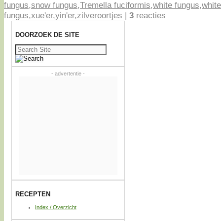
fungus
,
snow fungus
,
Tremella fuciformis
,
white fungus
,
white
fungus
,
xue'er
,
yin'er
,
zilveroortjes
|
3
reacties
DOORZOEK DE SITE
Zoeken
naar:
- advertentie -
RECEPTEN
Index / Overzicht