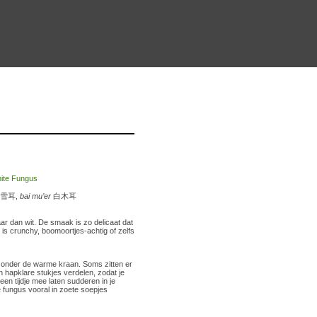
雪耳,
bai mu’er
白木耳
ar dan wit. De smaak is zo delicaat dat
 is crunchy, boomoortjes-achtig of zelfs
 onder de warme kraan. Soms zitten er
 hapklare stukjes verdelen, zodat je
en tijdje mee laten sudderen in je
e fungus vooral in zoete soepjes