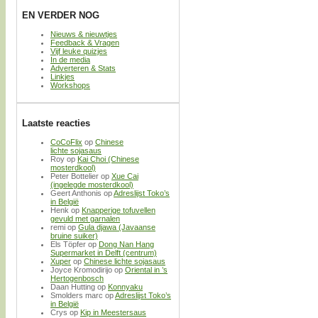
EN VERDER NOG
Nieuws & nieuwtjes
Feedback & Vragen
Vijf leuke quizjes
In de media
Adverteren & Stats
Linkjes
Workshops
Laatste reacties
CoCoFlix
op
Chinese
lichte sojasaus
Roy
op
Kai Choi (Chinese
mosterdkool)
Peter Bottelier
op
Xue Cai
(ingelegde mosterdkool)
Geert Anthonis
op
Adreslijst Toko’s
in België
Henk
op
Knapperige tofuvellen
gevuld met garnalen
remi
op
Gula djawa (Javaanse
bruine suiker)
Els Töpfer
op
Dong Nan Hang
Supermarket in Delft (centrum)
Xuper
op
Chinese lichte sojasaus
Joyce Kromodirijo
op
Oriental in ’s
Hertogenbosch
Daan Hutting
op
Konnyaku
Smolders marc
op
Adreslijst Toko’s
in België
Crys
op
Kip in Meestersaus