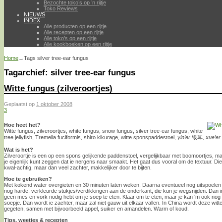
Bezochte toko’s op ’n rijtje
Toko Reviews
NIEUWS
INDEX
Alle producten op een rijtje
Alle recepten op een rijtje
Alle toko’s op een rijtje
Alle kookboeken op een rijtje
Home
→Tags
silver tree-ear fungus
Tagarchief:
silver tree-ear fungus
Witte fungus (zilveroortjes)
Geplaatst op
1 oktober 2008
3
Hoe heet het?
Witte fungus, zilveroortjes, white fungus, snow fungus, silver tree-ear fungus, white
tree jellyfish, Tremella fuciformis, shiro kikurage, witte sponspaddestoel,
yin’er
银耳,
xue’er
Wat is het?
Zilveroortje is een op een spons gelijkende paddenstoel, vergelijkbaar met boomoortjes, ma
je eigenlijk kunt zeggen dat ie nergens naar smaakt. Het gaat dus vooral om de textuur. Die
kwal-achtig, maar dan veel zachter, makkelijker door te bijten.
Hoe te gebruiken?
Met kokend water overgieten en 30 minuten laten weken. Daarna eventueel nog uitspoelen
nog harde, verkleurde stukjes/verdikkingen aan de onderkant, die kun je wegsnijden. Dan in
geen mes en vork nodig hebt om je soep te eten. Klaar om te eten, maar je kan ‘m ook nog e
soepje. Dan wordt ie zachter, maar zal niet gauw uit elkaar vallen. In China wordt deze witt
gegeten, samen met bijvoorbeeld appel, suiker en amandelen. Warm of koud.
Tips, weetjes & recepten