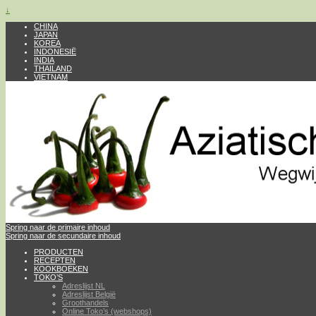
↓
CHINA
JAPAN
KOREA
INDONESIË
INDIA
THAILAND
VIETNAM
Spring naar de primaire inhoud
Spring naar de secundaire inhoud
PRODUCTEN
RECEPTEN
KOOKBOEKEN
TOKO’S
Adreslijst NL
Adreslijst België
Groothandels
Online Toko’s (webshops)