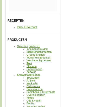
RECEPTEN
Index / Overzicht
PRODUCTEN
Groenten, fruit enzo
Ingemaakt/pickled
Blad/stengel groenten
Groene kruiden
Wortel/knol groenten
Vrucht/peul groenten
Fruit
Bloemen
Paddestoelen
Zeewier
Smaakmakers enzo
Sojasauzen
Azijnen
Kook wijn
Chilisauzen
Bonensauzen
Boemboes & Currypasta
Overige sauzen
Kokos
Olie & vetten
Bouillon
Noten en zaden