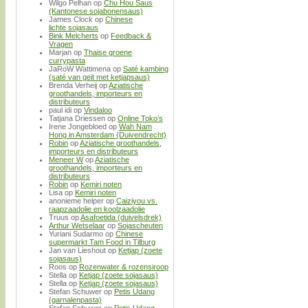
Wilgo Pelhan
op
Chu Hou Saus
(Kantonese sojabonensaus)
James Clock
op
Chinese
lichte sojasaus
Bink Melcherts
op
Feedback &
Vragen
Marjan
op
Thaise groene
currypasta
JaRoW Wattimena
op
Saté kambing
(saté van geit met ketjapsaus)
Brenda Verheij
op
Aziatische
groothandels, importeurs en
distributeurs
paul idi
op
Vindaloo
Tatjana Driessen
op
Online Toko’s
Irene Jongebloed
op
Wah Nam
Hong in Amsterdam (Duivendrecht)
Robin
op
Aziatische groothandels,
importeurs en distributeurs
Meneer W
op
Aziatische
groothandels, importeurs en
distributeurs
Robin
op
Kemiri noten
Lisa
op
Kemiri noten
anonieme helper
op
Caiziyou vs.
raapzaadolie en koolzaadolie
Truus
op
Asafoetida (duivelsdrek)
Arthur Wetselaar
op
Sojascheuten
Yuriani Sudarmo
op
Chinese
supermarkt Tam Food in Tilburg
Jan van Lieshout
op
Ketjap (zoete
sojasaus)
Roos
op
Rozenwater & rozensiroop
Stella
op
Ketjap (zoete sojasaus)
Stella
op
Ketjap (zoete sojasaus)
Stefan Schuwer
op
Petis Udang
(garnalenpasta)
Stefan Schuwer
op
Petis Udang