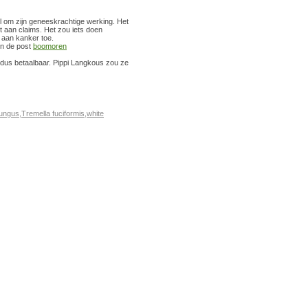
 om zijn geneeskrachtige werking. Het
st aan claims. Het zou iets doen
 aan kanker toe.
in de post
boomoren
 dus betaalbaar. Pippi Langkous zou ze
ungus
,
Tremella fuciformis
,
white