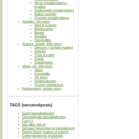
Verse smaakmakers /
kruiden
Gedroogde smaakmakers
Suiker soorten
Overige smaakmakers
Noodles, rijst enzo
Rijst & Granen
Meelsoorten
Bonen
Noodles
Deegvellen
Snacks, snoep, thee enzo
Dimsum (-achtige hapjes)
Snacks
Thee & koffie
Drank
Zoetigheden
Vlees, vis, tofu enzo
Vlees
Gevogelte
Vis enzo
Sojaproducten
Overig vegetarisch
Keukengerei, kennis enzo
TAGS (verzamelposts)
Sushi benodigdheden
Okonomiyaki benodigdheden
Curry’s
Van alles met ei
Sichuan (gerechten & ingredienten)
Peking Eend (maken of kopen)
Gefermenteerde producten