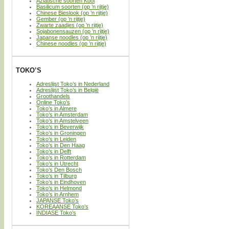
Aziatische soorten Kool
Basilicum soorten (op ’n rijtje)
Chinese Bieslook (op ’n rijtje)
Gember (op ’n rijtje)
Zwarte zaadjes (op ’n rijtje)
Sojabonensauzen (op ’n rijtje)
Japanse noodles (op ’n rijtje)
Chinese noodles (op ’n rijtje)
TOKO’S
Adreslijst Toko’s in Nederland
Adreslijst Toko’s in België
Groothandels
Online Toko’s
Toko’s in Almere
Toko’s in Amsterdam
Toko’s in Amstelveen
Toko’s in Beverwijk
Toko’s in Groningen
Toko’s in Leiden
Toko’s in Den Haag
Toko’s in Delft
Toko’s in Rotterdam
Toko’s in Utrecht
Toko’s Den Bosch
Toko’s in Tilburg
Toko’s in Eindhoven
Toko’s in Helmond
Toko’s in Arnhem
JAPANSE Toko’s
KOREAANSE Toko’s
INDIASE Toko’s