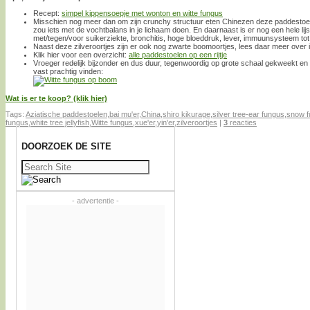
Recept:
simpel kippensoepje met wonton en witte fungus
Misschien nog meer dan om zijn crunchy structuur eten Chinezen deze paddestoel
zou iets met de vochtbalans in je lichaam doen. En daarnaast is er nog een hele lij
met/tegen/voor suikerziekte, bronchitis, hoge bloeddruk, lever, immuunsysteem tot
Naast deze zilveroortjes zijn er ook nog zwarte boomoortjes, lees daar meer over 
Klik hier voor een overzicht:
alle paddestoelen op een rijtje
Vroeger redelijk bijzonder en dus duur, tegenwoordig op grote schaal gekweekt en
vast prachtig vinden:
Wat is er te koop? (klik hier)
Tags:
Aziatische paddestoelen
,
bai mu'er
,
China
,
shiro kikurage
,
silver tree-ear fungus
,
snow f
fungus
,
white tree jellyfish
,
Witte fungus
,
xue'er
,
yin'er
,
zilveroortjes
|
3
reacties
DOORZOEK DE SITE
Zoeken
naar:
- advertentie -