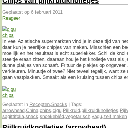
Chips van pijlkruidknolletjes
Geplaatst op
6 februari 2011
Reageer
In veel Aziatische supermarkten vind je in deze tijd van he
daar kun je heerlijke chipjes van maken. Misschien een bee
moeilijk en het resultaat is echt superlekker. Schil de knoll
steeltje eraan zitten, daaraan hou je het knolletje vast als
dunne plakjes van schaaft. Frituur de plakjes op ongeveer 
verkleuren. Minuutje of twee? Niet teveel tegelijk, want ze
gaan vastplakken. Smaakt als een kruising tussen chips e
Geplaatst in
Recepten
,
Snacks
|
Tags:
arrowhead
,
China
,
chips
,
cigu
,
Pijlkruid
,
pijlkruidknolletjes
,
Pijl
sagittifolia
,
snack
,
snoekeblêd
,
vegetarisch
,
yagu
,
zelf maken
Pijlkruidknolletjes (arrowhead)