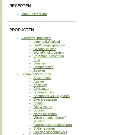
RECEPTEN
Index / Overzicht
PRODUCTEN
Groenten, fruit enzo
Ingemaakt/pickled
Blad/stengel groenten
Groene kruiden
Wortel/knol groenten
Vrucht/peul groenten
Fruit
Bloemen
Paddestoelen
Zeewier
Smaakmakers enzo
Sojasauzen
Azijnen
Kook wijn
Chilisauzen
Bonensauzen
Boemboes & Currypasta
Overige sauzen
Kokos
Olie & vetten
Bouillon
Noten en zaden
Verse smaakmakers /
kruiden
Gedroogde smaakmakers
Suiker soorten
Overige smaakmakers