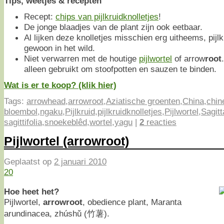
Tips, weetjes & recepten
Recept:
chips van pijlkruidknolletjes
!
De jonge blaadjes van de plant zijn ook eetbaar.
Al lijken deze knolletjes misschien erg uitheems, pijlk
gewoon in het wild.
Niet verwarren met de houtige
pijlwortel
of arrow
root
alleen gebruikt om stoofpotten en sauzen te binden.
Wat is er te koop? (klik hier)
Tags:
arrowhead
,
arrowroot
,
Aziatische groenten
,
China
,
chin
bloembol
,
ngaku
,
Pijlkruid
,
pijlkruidknolletjes
,
Pijlwortel
,
Sagitt
sagittifolia
,
snoekeblêd
,
wortel
,
yagu
|
2
reacties
Pijlwortel (arrowroot)
Geplaatst op
2 januari 2010
20
Hoe heet het?
Pijlwortel,
arrowroot
, obedience plant, Maranta
arundinacea, zhúshǔ (竹薯).