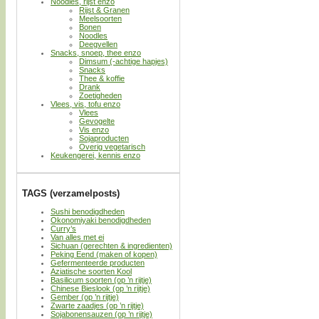
Noodles, rijst enzo
Rijst & Granen
Meelsoorten
Bonen
Noodles
Deegvellen
Snacks, snoep, thee enzo
Dimsum (-achtige hapjes)
Snacks
Thee & koffie
Drank
Zoetigheden
Vlees, vis, tofu enzo
Vlees
Gevogelte
Vis enzo
Sojaproducten
Overig vegetarisch
Keukengerei, kennis enzo
TAGS (verzamelposts)
Sushi benodigdheden
Okonomiyaki benodigdheden
Curry’s
Van alles met ei
Sichuan (gerechten & ingredienten)
Peking Eend (maken of kopen)
Gefermenteerde producten
Aziatische soorten Kool
Basilicum soorten (op ’n rijtje)
Chinese Bieslook (op ’n rijtje)
Gember (op ’n rijtje)
Zwarte zaadjes (op ’n rijtje)
Sojabonensauzen (op ’n rijtje)