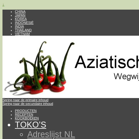
↓
CHINA
JAPAN
KOREA
INDONESIË
INDIA
THAILAND
VIETNAM
Spring naar de primaire inhoud
Spring naar de secundaire inhoud
PRODUCTEN
RECEPTEN
KOOKBOEKEN
TOKO’S
Adreslijst NL