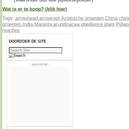
Wat is er te koop? (klik hier)
Tags:
arrowhead
,
arrowroot
,
Aziatische groenten
,
China
,
chin
groenten
,
India
,
Maranta arundinacea
,
obedience plant
,
Pijlwo
reacties
DOORZOEK DE SITE
Zoeken
naar:
- advertentie -