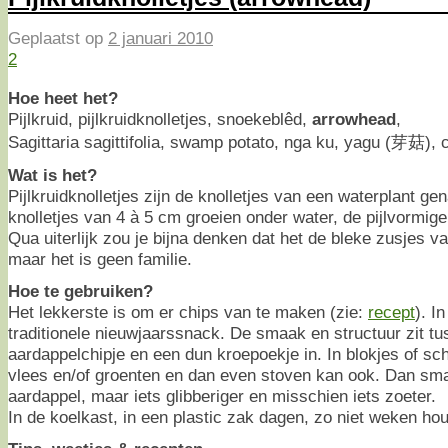
Geplaatst op
2 januari 2010
2
Hoe heet het?
Pijlkruid, pijlkruidknolletjes, snoekeblêd,
arrowhead
,
Sagittaria sagittifolia, swamp potato, nga ku, yagu (芽菇),
Wat is het?
Pijlkruidknolletjes zijn de knolletjes van een waterplant 
knolletjes van 4 à 5 cm groeien onder water, de pijlvormig
Qua uiterlijk zou je bijna denken dat het de bleke zusjes v
maar het is geen familie.
Hoe te gebruiken?
Het lekkerste is om er chips van te maken (zie:
recept
). I
traditionele nieuwjaarssnack. De smaak en structuur zit 
aardappelchipje en een dun kroepoekje in. In blokjes of sc
vlees en/of groenten en dan even stoven kan ook. Dan sm
aardappel, maar iets glibberiger en misschien iets zoeter.
In de koelkast, in een plastic zak dagen, zo niet weken ho