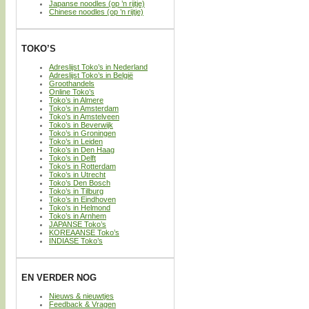
Japanse noodles (op ’n rijtje)
Chinese noodles (op ’n rijtje)
TOKO’S
Adreslijst Toko’s in Nederland
Adreslijst Toko’s in België
Groothandels
Online Toko’s
Toko’s in Almere
Toko’s in Amsterdam
Toko’s in Amstelveen
Toko’s in Beverwijk
Toko’s in Groningen
Toko’s in Leiden
Toko’s in Den Haag
Toko’s in Delft
Toko’s in Rotterdam
Toko’s in Utrecht
Toko’s Den Bosch
Toko’s in Tilburg
Toko’s in Eindhoven
Toko’s in Helmond
Toko’s in Arnhem
JAPANSE Toko’s
KOREAANSE Toko’s
INDIASE Toko’s
EN VERDER NOG
Nieuws & nieuwtjes
Feedback & Vragen