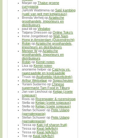
Marjan
op
Thaise groene
currypasta
JaRoW Wattimena
op
Saté kambing
(saté van geit met ketjapsaus)
Brenda Verheij
op
Aziatische
groothandels, importeurs en
distributeurs
paul idi
op
Vindaloo
Tatjana Driessen
op
Online Toko’s
Irene Jongebloed
op
Wah Nam
Hong in Amsterdam (Duivendrecht)
Robin
op
Aziatische groothandels,
importeurs en distributeurs
Meneer W
op
Aziatische
groothandels, importeurs en
distributeurs
Robin
op
Kemiri noten
Lisa
op
Kemiri noten
anonieme helper
op
Caiziyou vs.
raapzaadolie en koolzaadolie
Truus
op
Asafoetida (duivelsdrek)
Arthur Wetselaar
op
Sojascheuten
Yuriani Sudarmo
op
Chinese
supermarkt Tam Food in Tilburg
Jan van Lieshout
op
Ketjap (zoete
sojasaus)
Roos
op
Rozenwater & rozensiroop
Stella
op
Ketjap (zoete sojasaus)
Stella
op
Ketjap (zoete sojasaus)
Stefan Schuwer
op
Petis Udang
(garnalenpasta)
Stefan Schuwer
op
Petis Udang
(garnalenpasta)
Tessa
op
Kaki (of sharon fruit)
Tessa
op
Kwal (jellyfish)
Tessa
op
Kwal (jellyfish)
Tee
op
Kwal (jellyfish)