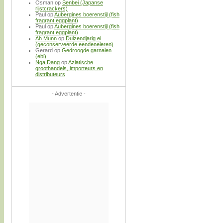
Osman
op
Senbei (Japanse
rijstcrackers)
Paul
op
Aubergines boerenstijl (fish
fragrant eggplant)
Paul
op
Aubergines boerenstijl (fish
fragrant eggplant)
Ah Munn
op
Duizendjarig ei
(geconserveerde eendeneieren)
Gerard
op
Gedroogde garnalen
(ebi)
Nga Dang
op
Aziatische
groothandels, importeurs en
distributeurs
- Advertentie -