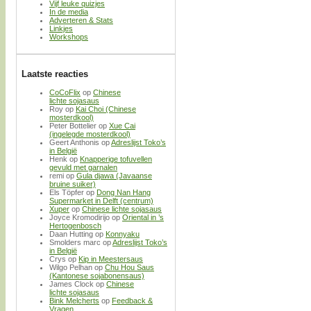
Vijf leuke quizjes
In de media
Adverteren & Stats
Linkjes
Workshops
Laatste reacties
CoCoFlix
op
Chinese
lichte sojasaus
Roy
op
Kai Choi (Chinese
mosterdkool)
Peter Bottelier
op
Xue Cai
(ingelegde mosterdkool)
Geert Anthonis
op
Adreslijst Toko’s
in België
Henk
op
Knapperige tofuvellen
gevuld met garnalen
remi
op
Gula djawa (Javaanse
bruine suiker)
Els Töpfer
op
Dong Nan Hang
Supermarket in Delft (centrum)
Xuper
op
Chinese lichte sojasaus
Joyce Kromodirijo
op
Oriental in ’s
Hertogenbosch
Daan Hutting
op
Konnyaku
Smolders marc
op
Adreslijst Toko’s
in België
Crys
op
Kip in Meestersaus
Wilgo Pelhan
op
Chu Hou Saus
(Kantonese sojabonensaus)
James Clock
op
Chinese
lichte sojasaus
Bink Melcherts
op
Feedback &
Vragen