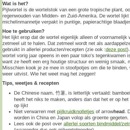
Wat is het?
Pijlwortel is de wortelstok van een grote tropische plant, oo
regenwouden van Midden- en Zuid-Amerika. De wortel lijkt
michelinmannetje verpakt in puntige, papierachtige blaadje
Hoe te gebruiken?
Het lijkt erop dat de wortel eigenlijk alleen of voornamelijk
zetmeel uit te halen. Dat zetmeel wordt net als aardappel
gebruikt in allerlei producten/recepten (zie ook :
deze post
)
wortel vorig jaar opeens in een paar toko’s tegenkwamen is
want ze heeft een erg houtige structuur en weinig smaak, n
Misschien kook je ze mee in stoofpotjes om die te binden, 
weer uitvist. Wie het weet mag het zeggen!
Tips, weetjes & recepten
De Chinese naam, 竹薯, is letterlijk vertaald: bambo
heeft het niks te maken, anders dan dat het er op het
op lijkt
Niet verwarren met
pijlkruidknolletjes
of arrow
head
. 
worden in China en Japan volop als groente gegeten.
Lees ook de post over
allerlei soorten bindmiddel/zet
(waaronder dus ook pijlwortelpoeder)