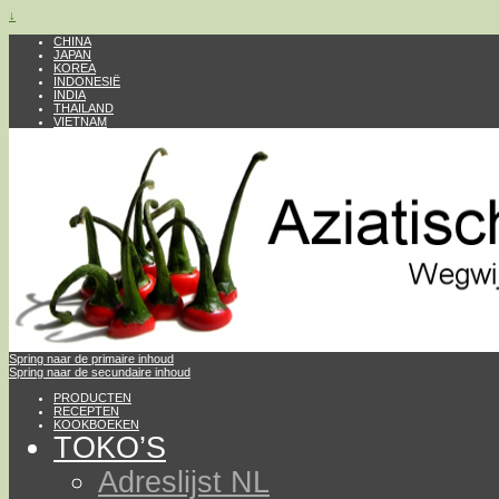
↓
CHINA
JAPAN
KOREA
INDONESIË
INDIA
THAILAND
VIETNAM
Spring naar de primaire inhoud
Spring naar de secundaire inhoud
PRODUCTEN
RECEPTEN
KOOKBOEKEN
TOKO’S
Adreslijst NL