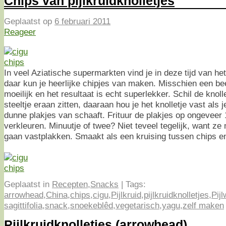
Chips van pijlkruidknolletjes
Geplaatst op
6 februari 2011
Reageer
In veel Aziatische supermarkten vind je in deze tijd van he
daar kun je heerlijke chipjes van maken. Misschien een bee
moeilijk en het resultaat is echt superlekker. Schil de knoll
steeltje eraan zitten, daaraan hou je het knolletje vast als
dunne plakjes van schaaft. Frituur de plakjes op ongeveer 
verkleuren. Minuutje of twee? Niet teveel tegelijk, want ze
gaan vastplakken. Smaakt als een kruising tussen chips e
Geplaatst in
Recepten
,
Snacks
|
Tags:
arrowhead
,
China
,
chips
,
cigu
,
Pijlkruid
,
pijlkruidknolletjes
,
Pijl
sagittifolia
,
snack
,
snoekeblêd
,
vegetarisch
,
yagu
,
zelf maken
Pijlkruidknolletjes (arrowhead)