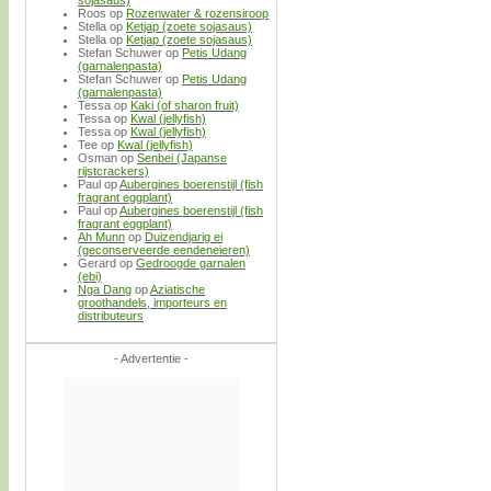
Roos
op
Rozenwater & rozensiroop
Stella
op
Ketjap (zoete sojasaus)
Stella
op
Ketjap (zoete sojasaus)
Stefan Schuwer
op
Petis Udang
(garnalenpasta)
Stefan Schuwer
op
Petis Udang
(garnalenpasta)
Tessa
op
Kaki (of sharon fruit)
Tessa
op
Kwal (jellyfish)
Tessa
op
Kwal (jellyfish)
Tee
op
Kwal (jellyfish)
Osman
op
Senbei (Japanse
rijstcrackers)
Paul
op
Aubergines boerenstijl (fish
fragrant eggplant)
Paul
op
Aubergines boerenstijl (fish
fragrant eggplant)
Ah Munn
op
Duizendjarig ei
(geconserveerde eendeneieren)
Gerard
op
Gedroogde garnalen
(ebi)
Nga Dang
op
Aziatische
groothandels, importeurs en
distributeurs
- Advertentie -