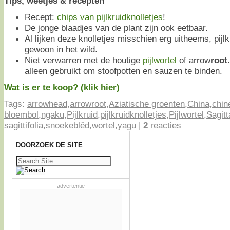
Tips, weetjes & recepten
Recept:
chips van pijlkruidknolletjes
!
De jonge blaadjes van de plant zijn ook eetbaar.
Al lijken deze knolletjes misschien erg uitheems, pijlk
gewoon in het wild.
Niet verwarren met de houtige
pijlwortel
of arrow
root
alleen gebruikt om stoofpotten en sauzen te binden.
Wat is er te koop? (klik hier)
Tags:
arrowhead
,
arrowroot
,
Aziatische groenten
,
China
,
chin
bloembol
,
ngaku
,
Pijlkruid
,
pijlkruidknolletjes
,
Pijlwortel
,
Sagitt
sagittifolia
,
snoekeblêd
,
wortel
,
yagu
|
2
reacties
DOORZOEK DE SITE
Zoeken
naar:
- advertentie -