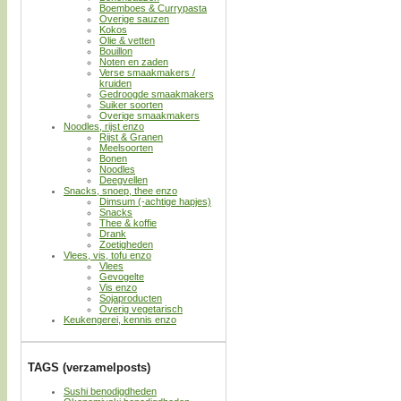
Boemboes & Currypasta
Overige sauzen
Kokos
Olie & vetten
Bouillon
Noten en zaden
Verse smaakmakers /
kruiden
Gedroogde smaakmakers
Suiker soorten
Overige smaakmakers
Noodles, rijst enzo
Rijst & Granen
Meelsoorten
Bonen
Noodles
Deegvellen
Snacks, snoep, thee enzo
Dimsum (-achtige hapjes)
Snacks
Thee & koffie
Drank
Zoetigheden
Vlees, vis, tofu enzo
Vlees
Gevogelte
Vis enzo
Sojaproducten
Overig vegetarisch
Keukengerei, kennis enzo
TAGS (verzamelposts)
Sushi benodigdheden