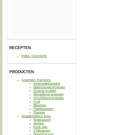
RECEPTEN
Index / Overzicht
PRODUCTEN
Groenten, fruit enzo
Ingemaakt/pickled
Blad/stengel groenten
Groene kruiden
Wortel/knol groenten
Vrucht/peul groenten
Fruit
Bloemen
Paddestoelen
Zeewier
Smaakmakers enzo
Sojasauzen
Azijnen
Kook wijn
Chilisauzen
Bonensauzen