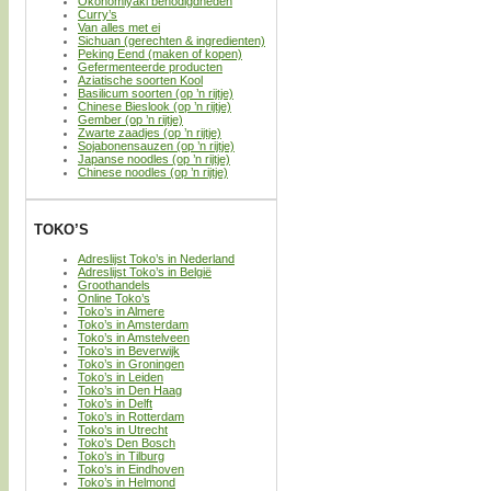
Okonomiyaki benodigdheden
Curry’s
Van alles met ei
Sichuan (gerechten & ingredienten)
Peking Eend (maken of kopen)
Gefermenteerde producten
Aziatische soorten Kool
Basilicum soorten (op ’n rijtje)
Chinese Bieslook (op ’n rijtje)
Gember (op ’n rijtje)
Zwarte zaadjes (op ’n rijtje)
Sojabonensauzen (op ’n rijtje)
Japanse noodles (op ’n rijtje)
Chinese noodles (op ’n rijtje)
TOKO’S
Adreslijst Toko’s in Nederland
Adreslijst Toko’s in België
Groothandels
Online Toko’s
Toko’s in Almere
Toko’s in Amsterdam
Toko’s in Amstelveen
Toko’s in Beverwijk
Toko’s in Groningen
Toko’s in Leiden
Toko’s in Den Haag
Toko’s in Delft
Toko’s in Rotterdam
Toko’s in Utrecht
Toko’s Den Bosch
Toko’s in Tilburg
Toko’s in Eindhoven
Toko’s in Helmond