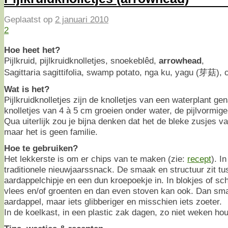
Geplaatst op
2 januari 2010
2
Hoe heet het?
Pijlkruid, pijlkruidknolletjes, snoekeblêd,
arrowhead
,
Sagittaria sagittifolia, swamp potato, nga ku, yagu (芽菇),
Wat is het?
Pijlkruidknolletjes zijn de knolletjes van een waterplant 
knolletjes van 4 à 5 cm groeien onder water, de pijlvormig
Qua uiterlijk zou je bijna denken dat het de bleke zusjes v
maar het is geen familie.
Hoe te gebruiken?
Het lekkerste is om er chips van te maken (zie:
recept
). I
traditionele nieuwjaarssnack. De smaak en structuur zit 
aardappelchipje en een dun kroepoekje in. In blokjes of sc
vlees en/of groenten en dan even stoven kan ook. Dan sm
aardappel, maar iets glibberiger en misschien iets zoeter.
In de koelkast, in een plastic zak dagen, zo niet weken ho