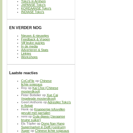
Toko’s in Arnhem
JAPANSE Toko’s
KOREAANSE Toko’s
INDIASE Toko’s
EN VERDER NOG
Nieuws & nieuwtjes
Feedback & Vragen
Vijf leuke quizjes
In de media
Adverteren & Stats
Linkjes
Workshops
Laatste reacties
CoCoFlix
op
Chinese
lichte sojasaus
Roy
op
Kai Choi (Chinese
mosterdkool)
Peter Bottelier
op
Xue Cai
(ingelegde mosterdkool)
Geert Anthonis
op
Adreslijst Toko’s
in België
Henk
op
Knapperige tofuvellen
gevuld met garnalen
remi
op
Gula djawa (Javaanse
bruine suiker)
Els Töpfer
op
Dong Nan Hang
Supermarket in Delft (centrum)
Xuper
op
Chinese lichte sojasaus