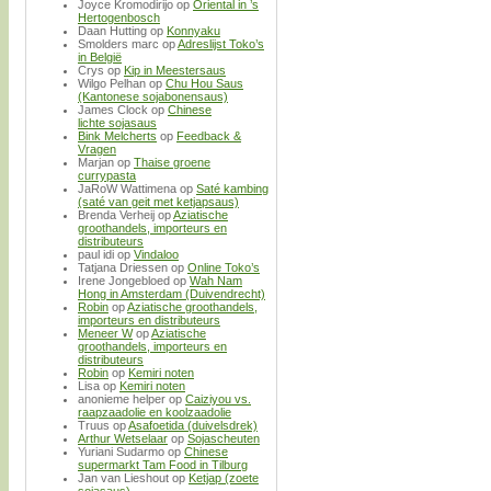
Joyce Kromodirijo
op
Oriental in ’s
Hertogenbosch
Daan Hutting
op
Konnyaku
Smolders marc
op
Adreslijst Toko’s
in België
Crys
op
Kip in Meestersaus
Wilgo Pelhan
op
Chu Hou Saus
(Kantonese sojabonensaus)
James Clock
op
Chinese
lichte sojasaus
Bink Melcherts
op
Feedback &
Vragen
Marjan
op
Thaise groene
currypasta
JaRoW Wattimena
op
Saté kambing
(saté van geit met ketjapsaus)
Brenda Verheij
op
Aziatische
groothandels, importeurs en
distributeurs
paul idi
op
Vindaloo
Tatjana Driessen
op
Online Toko’s
Irene Jongebloed
op
Wah Nam
Hong in Amsterdam (Duivendrecht)
Robin
op
Aziatische groothandels,
importeurs en distributeurs
Meneer W
op
Aziatische
groothandels, importeurs en
distributeurs
Robin
op
Kemiri noten
Lisa
op
Kemiri noten
anonieme helper
op
Caiziyou vs.
raapzaadolie en koolzaadolie
Truus
op
Asafoetida (duivelsdrek)
Arthur Wetselaar
op
Sojascheuten
Yuriani Sudarmo
op
Chinese
supermarkt Tam Food in Tilburg
Jan van Lieshout
op
Ketjap (zoete
sojasaus)