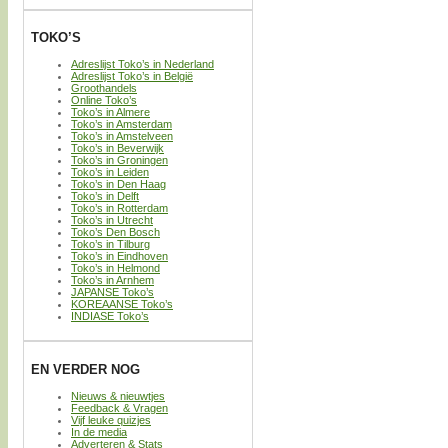
TOKO’S
Adreslijst Toko’s in Nederland
Adreslijst Toko’s in België
Groothandels
Online Toko’s
Toko’s in Almere
Toko’s in Amsterdam
Toko’s in Amstelveen
Toko’s in Beverwijk
Toko’s in Groningen
Toko’s in Leiden
Toko’s in Den Haag
Toko’s in Delft
Toko’s in Rotterdam
Toko’s in Utrecht
Toko’s Den Bosch
Toko’s in Tilburg
Toko’s in Eindhoven
Toko’s in Helmond
Toko’s in Arnhem
JAPANSE Toko’s
KOREAANSE Toko’s
INDIASE Toko’s
EN VERDER NOG
Nieuws & nieuwtjes
Feedback & Vragen
Vijf leuke quizjes
In de media
Adverteren & Stats