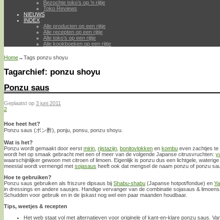
Bezochte toko’s op ’n rijtje
Toko Reviews
NIEUWS
INDEX
Alle producten op een rijtje
Alle recepten op een rijtje
Alle toko’s op een rijtje
Alle kookboeken op een rijtje
Home
→Tags
ponzu shoyu
Tagarchief:
ponzu shoyu
Ponzu saus
Geplaatst op
3 juni 2011
2
Hoe heet het?
Ponzu saus (ポン酢), ponju, ponsu, ponzu shoyu.
Wat is het?
Ponzu wordt gemaakt door eerst
mirin
,
rijstazijn
,
bonitovlokken
en
kombu
even zachtjes te 
wordt het op smaak gebracht met een of meer van de volgende Japanse citrusvruchten:
y
waarschijnlijker gewoon met citroen of limoen. Eigenlijk is ponzu dus een lichtgele, wateri
meestal wordt vermengd met
sojasaus
heeft ook dat mengsel de naam ponzu of ponzu sa
Hoe te gebruiken?
Ponzu saus gebruiken als friszure dipsaus bij
Shabu-shabu
(Japanse hotpot/fondue) en
Ya
in dressings en andere sausjes. Handige vervanger van de combinatie sojasaus & limoens
Schudden voor gebruik en in de ijskast nog wel een paar maanden houdbaar.
Tips, weetjes & recepten
Het web staat vol met alternatieven voor originele of kant-en-klare ponzu saus. Va