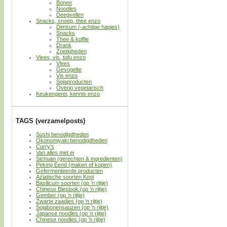
Bonen
Noodles
Deegvellen
Snacks, snoep, thee enzo
Dimsum (-achtige hapjes)
Snacks
Thee & koffie
Drank
Zoetigheden
Vlees, vis, tofu enzo
Vlees
Gevogelte
Vis enzo
Sojaproducten
Overig vegetarisch
Keukengerei, kennis enzo
TAGS (verzamelposts)
Sushi benodigdheden
Okonomiyaki benodigdheden
Curry’s
Van alles met ei
Sichuan (gerechten & ingredienten)
Peking Eend (maken of kopen)
Gefermenteerde producten
Aziatische soorten Kool
Basilicum soorten (op ’n rijtje)
Chinese Bieslook (op ’n rijtje)
Gember (op ’n rijtje)
Zwarte zaadjes (op ’n rijtje)
Sojabonensauzen (op ’n rijtje)
Japanse noodles (op ’n rijtje)
Chinese noodles (op ’n rijtje)