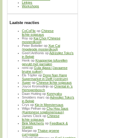
Linkjes
Workshops
Laatste reacties
CoCoFlix
op
Chinese
lichte sojasaus
Roy
op
Kai Choi (Chinese
mosterdkool)
Peter Bottelier
op
Xue Cai
(ingelegde mosterdkool)
Geert Anthonis
op
Adreslijst Toko’s
in België
Henk
op
Knapperige tofuvellen
gevuld met garnalen
remi
op
Gula djawa (Javaanse
bruine suiker)
Els Töpfer
op
Dong Nan Hang
Supermarket in Delft (centrum)
Xuper
op
Chinese lichte sojasaus
Joyce Kromodirijo
op
Oriental in ’s
Hertogenbosch
Daan Hutting
op
Konnyaku
Smolders marc
op
Adreslijst Toko’s
in België
Crys
op
Kip in Meestersaus
Wilgo Pelhan
op
Chu Hou Saus
(Kantonese sojabonensaus)
James Clock
op
Chinese
lichte sojasaus
Bink Melcherts
op
Feedback &
Vragen
Marjan
op
Thaise groene
currypasta
JaRoW Wattimena
op
Saté kambing