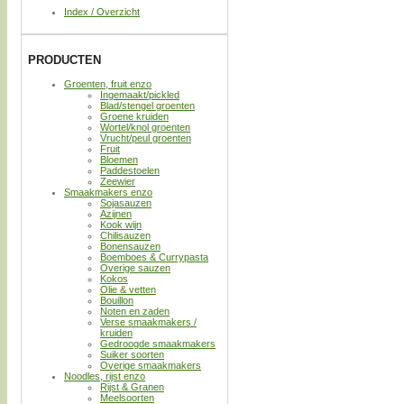
Index / Overzicht
PRODUCTEN
Groenten, fruit enzo
Ingemaakt/pickled
Blad/stengel groenten
Groene kruiden
Wortel/knol groenten
Vrucht/peul groenten
Fruit
Bloemen
Paddestoelen
Zeewier
Smaakmakers enzo
Sojasauzen
Azijnen
Kook wijn
Chilisauzen
Bonensauzen
Boemboes & Currypasta
Overige sauzen
Kokos
Olie & vetten
Bouillon
Noten en zaden
Verse smaakmakers /
kruiden
Gedroogde smaakmakers
Suiker soorten
Overige smaakmakers
Noodles, rijst enzo
Rijst & Granen
Meelsoorten