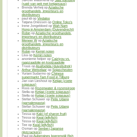
(saté van geit met ketjapsaus)
Brenda Verheij
op
Aziatische
groothandels, importeurs en
distributeurs
paul idi
op
Vindaloo
Tatjana Driessen
op
Online Toko’s
Irene Jongebloed
op
Wah Nam
Hong in Amsterdam (Duivendrecht)
Robin
op
Aziatische groothandels,
importeurs en distributeurs
Meneer W
op
Aziatische
groothandels, importeurs en
distributeurs
Robin
op
Kemiri noten
Lisa
op
Kemiri noten
anonieme helper
op
Caiziyou vs.
raapzaadolie en koolzaadolie
Truus
op
Asafoetida (duivelsdrek)
Arthur Wetselaar
op
Sojascheuten
Yuriani Sudarmo
op
Chinese
supermarkt Tam Food in Tilburg
Jan van Lieshout
op
Ketjap (zoete
sojasaus)
Roos
op
Rozenwater & rozensiroop
Stella
op
Ketjap (zoete sojasaus)
Stella
op
Ketjap (zoete sojasaus)
Stefan Schuwer
op
Petis Udang
(garnalenpasta)
Stefan Schuwer
op
Petis Udang
(garnalenpasta)
Tessa
op
Kaki (of sharon fruit)
Tessa
op
Kwal (jellyfish)
Tessa
op
Kwal (jellyfish)
Tee
op
Kwal (jellyfish)
Osman
op
Senbei (Japanse
rijstcrackers)
Paul
op
Aubergines boerenstijl (fish