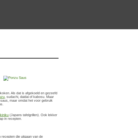
koken. Als dat is afgekoeld en gezeefd
uzu
, sudachi, daidai of kabosu. Maar
ge saus, maar omdat het voor gebruik
us.
kiniku
(Japans tafelgrillen). Ook lekker
ap in recepten.
n recepten die uitgaan van de