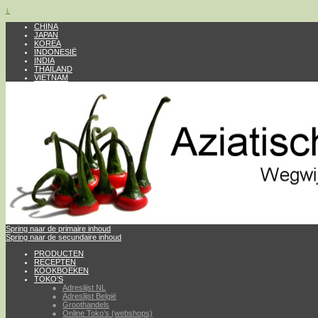
↓
CHINA
JAPAN
KOREA
INDONESIË
INDIA
THAILAND
VIETNAM
Spring naar de primaire inhoud
Spring naar de secundaire inhoud
PRODUCTEN
RECEPTEN
KOOKBOEKEN
TOKO’S
Adreslijst NL
Adreslijst België
Groothandels
Online Toko’s (webshops)