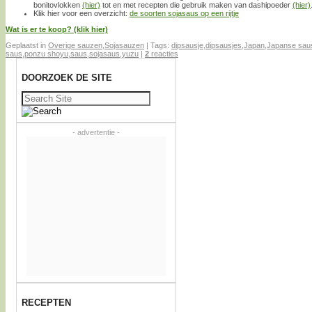
bonitovlokken
(hier)
tot en met recepten die gebruik maken van dashipoeder
(hier)
Klik hier voor een overzicht:
de soorten sojasaus op een rijtje
Wat is er te koop? (klik hier)
Geplaatst in
Overige sauzen
,
Sojasauzen
|
Tags:
dipsausje
,
dipsausjes
,
Japan
,
Japanse sau
saus
,
ponzu shoyu
,
saus
,
sojasaus
,
yuzu
|
2
reacties
DOORZOEK DE SITE
Zoeken
naar:
- advertentie -
RECEPTEN