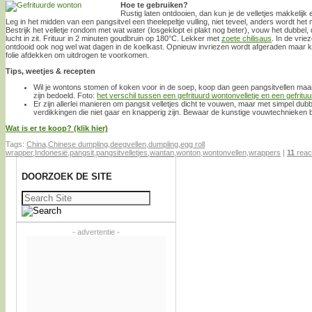
Hoe te gebruiken?
Rustig laten ontdooien, dan kun je de velletjes makkelijk
Leg in het midden van een pangsitvel een theelepeltje vulling, niet teveel, anders wordt het m
Bestrijk het velletje rondom met wat water (losgeklopt ei plakt nog beter), vouw het dubbel,
lucht in zit. Frituur in 2 minuten goudbruin op 180°C. Lekker met
zoete chilisaus
. In de vri
ontdooid ook nog wel wat dagen in de koelkast. Opnieuw invriezen wordt afgeraden maar ka
folie afdekken om uitdrogen te voorkomen.
Tips, weetjes & recepten
Wil je wontons stomen of koken voor in de soep, koop dan geen pangsitvellen ma
zijn bedoeld. Foto:
het verschil tussen een gefrituurd wontonvelletje en een gefrituur
Er zijn allerlei manieren om pangsit velletjes dicht te vouwen, maar met simpel d
verdikkingen die niet gaar en knapperig zijn. Bewaar de kunstige vouwtechnieken
Wat is er te koop? (klik hier)
Tags:
China
,
Chinese dumpling
,
deegvellen
,
dumpling
,
egg roll
wrapper
,
Indonesië
,
pangsit
,
pangsitvelletjes
,
wantan
,
wonton
,
wontonvellen
,
wrappers
|
11
reac
DOORZOEK DE SITE
Zoeken
naar:
- advertentie -