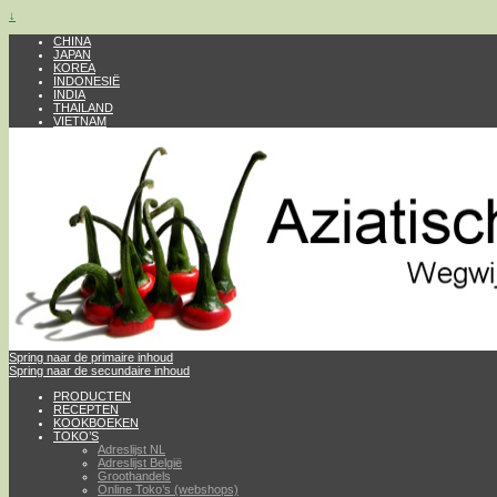
↓
CHINA
JAPAN
KOREA
INDONESIË
INDIA
THAILAND
VIETNAM
Spring naar de primaire inhoud
Spring naar de secundaire inhoud
PRODUCTEN
RECEPTEN
KOOKBOEKEN
TOKO’S
Adreslijst NL
Adreslijst België
Groothandels
Online Toko’s (webshops)