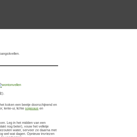
pangsitvellen.
皮).
a het koken een beetje doorschijnend en
 lente-ui, lichte
sojasaus
en
kken. Leg in het midden van een
plakt nog beter), vouw het velletje
 gezouten water, serveer ze daarna met
nog wel wat dagen. Opnieuw invriezen