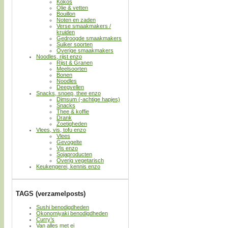
Kokos
Olie & vetten
Bouillon
Noten en zaden
Verse smaakmakers /
kruiden
Gedroogde smaakmakers
Suiker soorten
Overige smaakmakers
Noodles, rijst enzo
Rijst & Granen
Meelsoorten
Bonen
Noodles
Deegvellen
Snacks, snoep, thee enzo
Dimsum (-achtige hapjes)
Snacks
Thee & koffie
Drank
Zoetigheden
Vlees, vis, tofu enzo
Vlees
Gevogelte
Vis enzo
Sojaproducten
Overig vegetarisch
Keukengerei, kennis enzo
TAGS (verzamelposts)
Sushi benodigdheden
Okonomiyaki benodigdheden
Curry’s
Van alles met ei