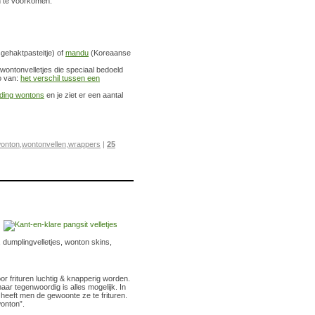
n te voorkomen.
ehaktpasteitje) of
mandu
(Koreaanse
 wontonvelletjes die speciaal bedoeld
o van:
het verschil tussen een
lding wontons
en je ziet er een aantal
onton
,
wontonvellen
,
wrappers
|
25
 dumplingvelletjes, wonton skins,
or frituren luchtig & knapperig worden.
r tegenwoordig is alles mogelijk. In
 heeft men de gewoonte ze te frituren.
wonton”.