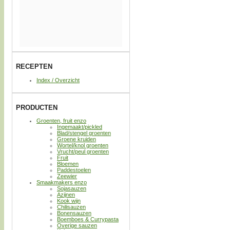
RECEPTEN
Index / Overzicht
PRODUCTEN
Groenten, fruit enzo
Ingemaakt/pickled
Blad/stengel groenten
Groene kruiden
Wortel/knol groenten
Vrucht/peul groenten
Fruit
Bloemen
Paddestoelen
Zeewier
Smaakmakers enzo
Sojasauzen
Azijnen
Kook wijn
Chilisauzen
Bonensauzen
Boemboes & Currypasta
Overige sauzen