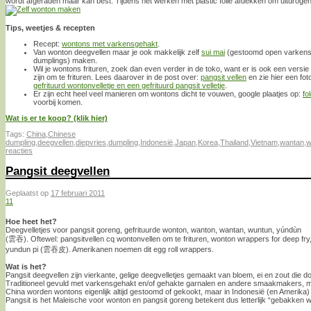
wordt afgeraden maar kan best. Tijdens het werken met plastic folie afdekken om uitdroge
Tips, weetjes & recepten
Recept:
wontons met varkensgehakt
.
Van wonton deegvellen maar je ook makkelijk zelf
sui mai
(gestoomd open varkensg
dumplings) maken.
Wil je wontons frituren, zoek dan even verder in de toko, want er is ook een versie
zijn om te frituren. Lees daarover in de post over:
pangsit vellen
en zie hier een fot
gefrituurd wontonvelletje en een gefrituurd pangsit velletje
.
Er zijn echt heel veel manieren om wontons dicht te vouwen, google plaatjes op:
fo
voorbij komen.
Wat is er te koop? (klik hier)
Tags:
China
,
Chinese
dumpling
,
deegvellen
,
diepvries
,
dumpling
,
Indonesië
,
Japan
,
Korea
,
Thailand
,
Vietnam
,
wantan
,
w
reacties
Pangsit deegvellen
Geplaatst op
17 februari 2011
11
Hoe heet het?
Deegvelletjes voor pangsit goreng, gefrituurde wonton, wanton, wantan, wuntun, yúndùn
(雲吞). Oftewel: pangsitvellen cq wontonvellen om te frituren, wonton wrappers for deep fry,
yundun pi (雲吞皮). Amerikanen noemen dit egg roll wrappers.
Wat is het?
Pangsit deegvellen zijn vierkante, gelige deegvelletjes gemaakt van bloem, ei en zout die do
Traditioneel gevuld met varkensgehakt en/of gehakte garnalen en andere smaakmakers, maa
China worden wontons eigenlijk altijd gestoomd of gekookt, maar in Indonesië (en Amerika)
Pangsit is het Maleische voor wonton en pangsit goreng betekent dus letterlijk “gebakken 