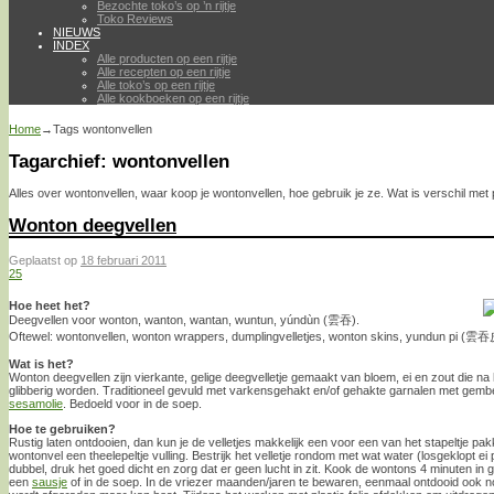
Bezochte toko’s op ’n rijtje
Toko Reviews
NIEUWS
INDEX
Alle producten op een rijtje
Alle recepten op een rijtje
Alle toko’s op een rijtje
Alle kookboeken op een rijtje
Home
→Tags
wontonvellen
Tagarchief:
wontonvellen
Alles over wontonvellen, waar koop je wontonvellen, hoe gebruik je ze. Wat is verschil met 
Wonton deegvellen
Geplaatst op
18 februari 2011
25
Hoe heet het?
Deegvellen voor wonton, wanton, wantan, wuntun, yúndùn (雲吞).
Oftewel: wontonvellen, wonton wrappers, dumplingvelletjes, wonton skins, yundun pi (雲吞
Wat is het?
Wonton deegvellen zijn vierkante, gelige deegvelletje gemaakt van bloem, ei en zout die n
glibberig worden. Traditioneel gevuld met varkensgehakt en/of gehakte garnalen met gember,
sesamolie
. Bedoeld voor in de soep.
Hoe te gebruiken?
Rustig laten ontdooien, dan kun je de velletjes makkelijk een voor een van het stapeltje pa
wontonvel een theelepeltje vulling. Bestrijk het velletje rondom met wat water (losgeklopt ei 
dubbel, druk het goed dicht en zorg dat er geen lucht in zit. Kook de wontons 4 minuten in
een
sausje
of in de soep. In de vriezer maanden/jaren te bewaren, eenmaal ontdooid ook 