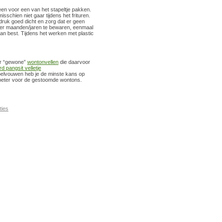
 een voor een van het stapeltje pakken.
isschien niet gaar tijdens het frituren.
 druk goed dicht en zorg dat er geen
ezer maanden/jaren te bewaren, eenmaal
n best. Tijdens het werken met plastic
ar “gewone”
wontonvellen
die daarvoor
d pangsit velletje
ubbelvouwen heb je de minste kans op
 beter voor de gestoomde wontons.
ties