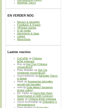
INDIASE Toko’s
EN VERDER NOG
Nieuws & nieuwtjes
Feedback & Vragen
Vijf leuke quizjes
In de media
Adverteren & Stats
Linkjes
Workshops
Laatste reacties
CoCoFlix
op
Chinese
lichte sojasaus
Roy
op
Kai Choi (Chinese
mosterdkool)
Peter Bottelier
op
Xue Cai
(ingelegde mosterdkool)
Geert Anthonis
op
Adreslijst Toko’s
in België
Henk
op
Knapperige tofuvellen
gevuld met garnalen
remi
op
Gula djawa (Javaanse
bruine suiker)
Els Töpfer
op
Dong Nan Hang
Supermarket in Delft (centrum)
Xuper
op
Chinese lichte sojasaus
Joyce Kromodirijo
op
Oriental in ’s
Hertogenbosch
Daan Hutting
op
Konnyaku