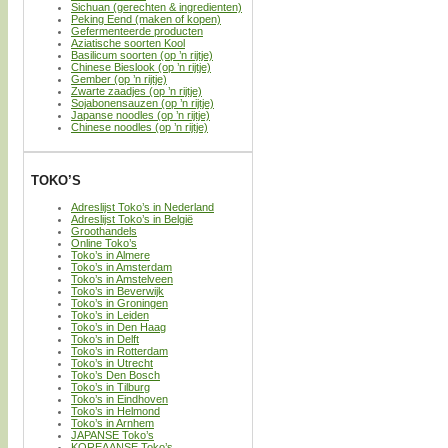
Sichuan (gerechten & ingredienten)
Peking Eend (maken of kopen)
Gefermenteerde producten
Aziatische soorten Kool
Basilicum soorten (op ’n rijtje)
Chinese Bieslook (op ’n rijtje)
Gember (op ’n rijtje)
Zwarte zaadjes (op ’n rijtje)
Sojabonensauzen (op ’n rijtje)
Japanse noodles (op ’n rijtje)
Chinese noodles (op ’n rijtje)
TOKO’S
Adreslijst Toko’s in Nederland
Adreslijst Toko’s in België
Groothandels
Online Toko’s
Toko’s in Almere
Toko’s in Amsterdam
Toko’s in Amstelveen
Toko’s in Beverwijk
Toko’s in Groningen
Toko’s in Leiden
Toko’s in Den Haag
Toko’s in Delft
Toko’s in Rotterdam
Toko’s in Utrecht
Toko’s Den Bosch
Toko’s in Tilburg
Toko’s in Eindhoven
Toko’s in Helmond
Toko’s in Arnhem
JAPANSE Toko’s
KOREAANSE Toko’s