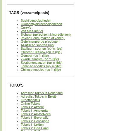
TAGS (verzamelposts)
Sushi benodigdheden
Okonomiyaki benodigdheden
Curry’s
Van alles met ei
Sichuan (gerechten & ingredienten)
Peking Eend (maken of kopen)
Gefermenteerde producten
Aziatische soorten Kool
Basilicum soorten (op ’n rijtje)
Chinese Bieslook (op ’n rijtje)
Gember (op ’n rijtje)
Zwarte zaadjes (op ’n rijtje)
Sojabonensauzen (op ’n rijtje)
Japanse noodles (op ’n rijtje)
Chinese noodles (op ’n rijtje)
TOKO’S
Adreslijst Toko’s in Nederland
Adreslijst Toko’s in België
Groothandels
Online Toko’s
Toko’s in Almere
Toko’s in Amsterdam
Toko’s in Amstelveen
Toko’s in Beverwijk
Toko’s in Groningen
Toko’s in Leiden
Toko’s in Den Haag