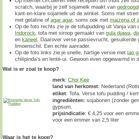
Op internet circuleren veel recepten om thuis zelf t
scratch, waarbij je zelf sojamelk maakt van
gedroogd
kant-en-klare sojamelk uit de winkel. Soms met str
met gelatine of
agar agar
, soms ook met
maizena of 
Op de foto rechts zie je de tofupudding uit Vanja va
Indorock
, tofa met siroop gemaakt van
gula djawa
,
dj
en
kaneel
. Daarover verse passievrucht, gesuikerde
limoenschil. Een echte aanrader.
Op de foto links zie je snelle, hartige versie met
lao g
chilipinda’s en lente-ui. Gewoon even opgewarmd in 
Wat is er zoal te koop?
merk
:
Choi Kee
land van herkomst
: Nederland (Rott
etiket
: Tofa. Verse tofu pudding / 
ingrediënten
: sojabonen (zonder gen
gypsum.
prijsindicatie
: € 4,25 voor een emmert
voor een emmer van 2,5 liter
Waar is het te koop?