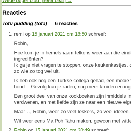
Wilde peper blad (Betel Leaf)
→
Reacties
Tofu pudding (tofa)
— 6 reacties
remi
op
15 januari 2021 om 18:50
schreef:
Robin,
Hoe kom je in hemelsnaam telkens weer aan die eindel
ingrediënten?
Ik ga je niet vragen te stoppen, onze keukenkastjes, 
zo wie zo tog wel uit.
Ik heb ook nog een Turkse collega gehad, een mooie
houd… Gevolg kun je raden, nog meer kruiden en ing
Een groot deel van onze kookboeken zijn inmiddels in 
verdwenen, en met liefde zijn ze naar een nieuwe ei
Maar…, Robin, weer zo veel lekkers, zo veel ideeën.
Wil weer eens Ma Poh Tahu maken, gewoon met witte 
Robin
op
15 januari 2021 om 20:49
schreef: