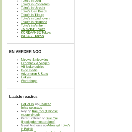
Toko’s in Delft
Toko’s in Rotterdam
Toko’s in Utrecht
Toko’s Den Bosch
Toko’s in Tilburg
Toko’s in Eindhoven
Toko’s in Helmond
Toko’s in Arnhem
JAPANSE Toko’s
KOREAANSE Toko’s
INDIASE Toko’s
EN VERDER NOG
Nieuws & nieuwtjes
Feedback & Vragen
Vijf leuke quizjes
In de media
Adverteren & Stats
Linkjes
Workshops
Laatste reacties
CoCoFlix
op
Chinese
lichte sojasaus
Roy
op
Kai Choi (Chinese
mosterdkool)
Peter Bottelier
op
Xue Cai
(ingelegde mosterdkool)
Geert Anthonis
op
Adreslijst Toko’s
in België