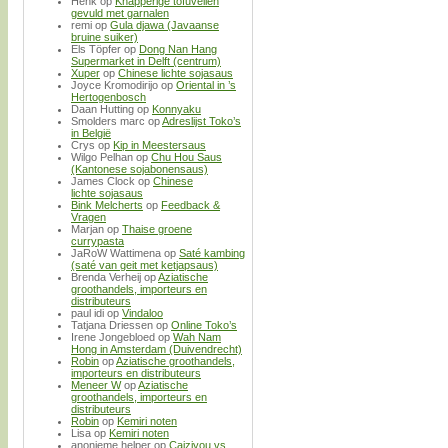
Henk
op
Knapperige tofuvellen
gevuld met garnalen
remi
op
Gula djawa (Javaanse
bruine suiker)
Els Töpfer
op
Dong Nan Hang
Supermarket in Delft (centrum)
Xuper
op
Chinese lichte sojasaus
Joyce Kromodirijo
op
Oriental in ’s
Hertogenbosch
Daan Hutting
op
Konnyaku
Smolders marc
op
Adreslijst Toko’s
in België
Crys
op
Kip in Meestersaus
Wilgo Pelhan
op
Chu Hou Saus
(Kantonese sojabonensaus)
James Clock
op
Chinese
lichte sojasaus
Bink Melcherts
op
Feedback &
Vragen
Marjan
op
Thaise groene
currypasta
JaRoW Wattimena
op
Saté kambing
(saté van geit met ketjapsaus)
Brenda Verheij
op
Aziatische
groothandels, importeurs en
distributeurs
paul idi
op
Vindaloo
Tatjana Driessen
op
Online Toko’s
Irene Jongebloed
op
Wah Nam
Hong in Amsterdam (Duivendrecht)
Robin
op
Aziatische groothandels,
importeurs en distributeurs
Meneer W
op
Aziatische
groothandels, importeurs en
distributeurs
Robin
op
Kemiri noten
Lisa
op
Kemiri noten
anonieme helper
op
Caiziyou vs.