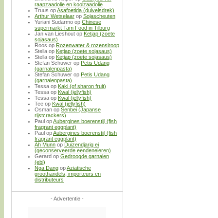
raapzaadolie en koolzaadolie
Truus
op
Asafoetida (duivelsdrek)
Arthur Wetselaar
op
Sojascheuten
Yuriani Sudarmo
op
Chinese
supermarkt Tam Food in Tilburg
Jan van Lieshout
op
Ketjap (zoete
sojasaus)
Roos
op
Rozenwater & rozensiroop
Stella
op
Ketjap (zoete sojasaus)
Stella
op
Ketjap (zoete sojasaus)
Stefan Schuwer
op
Petis Udang
(garnalenpasta)
Stefan Schuwer
op
Petis Udang
(garnalenpasta)
Tessa
op
Kaki (of sharon fruit)
Tessa
op
Kwal (jellyfish)
Tessa
op
Kwal (jellyfish)
Tee
op
Kwal (jellyfish)
Osman
op
Senbei (Japanse
rijstcrackers)
Paul
op
Aubergines boerenstijl (fish
fragrant eggplant)
Paul
op
Aubergines boerenstijl (fish
fragrant eggplant)
Ah Munn
op
Duizendjarig ei
(geconserveerde eendeneieren)
Gerard
op
Gedroogde garnalen
(ebi)
Nga Dang
op
Aziatische
groothandels, importeurs en
distributeurs
- Advertentie -