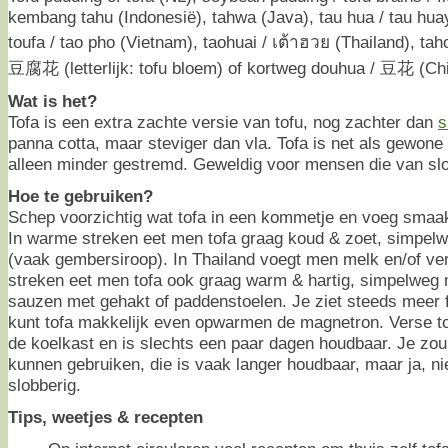
kembang tahu (Indonesië), tahwa (Java), tau hua / tau huay 
toufa / tao pho (Vietnam), taohuai / เต้าฮวย (Thailand), taho
豆腐花 (letterlijk: tofu bloem) of kortweg douhua / 豆花 (Chi
Wat is het?
Tofa is een extra zachte versie van tofu, nog zachter dan
s
panna cotta, maar steviger dan vla. Tofa is net als gewone
alleen minder gestremd. Geweldig voor mensen die van sl
Hoe te gebruiken?
Schep voorzichtig wat tofa in een kommetje en voeg smaa
In warme streken eet men tofa graag koud & zoet, simpelw
(vaak gembersiroop). In Thailand voegt men melk en/of vers
streken eet men tofa ook graag warm & hartig, simpelweg m
sauzen met gehakt of paddenstoelen. Je ziet steeds meer f
kunt tofa makkelijk even opwarmen de magnetron. Verse to
de koelkast en is slechts een paar dagen houdbaar. Je zou
kunnen gebruiken, die is vaak langer houdbaar, maar ja, ni
slobberig.
Tips, weetjes & recepten