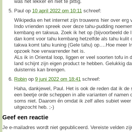
was het lekker en niet te pittig.
Paul
op
10 april 2022 om 10:11
schreef:
Wikipedia en het internet zijn trouwens hier over erg 
Indo vrienden spreek over deze tahu-pudding noemen
kembang en takwua. Zoek ik het op (bijvoorbeeld de 
dan komt voor tahu kembang hetzelfde als tahu kulit o
takwa komt tahu kuning (Gele tahu) op….Hoe meer I
opzoek hoe verwarrender het is.
ALs ik in Oriental loop, liggen er veel soorten tofu in 
land schijnt zijn eigen product te hebben. Gelukkig dat
duisternis kan brengen.
Robin
op
9 juni 2022 om 18:41
schreef:
Haha, dankjewel, Paul. Het is ook de reden dat ik de 
een beetje orde scheppen in alle varianten of namen 
soms niet. Daarom én omdat ik zelf alles subiet weer 
uitgezocht heb. ;-)
Geef een reactie
Je e-mailadres wordt niet gepubliceerd.
Vereiste velden z