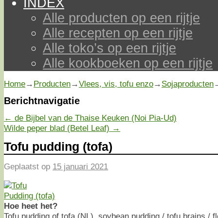
INDEX
Alle producten op een rijtje
Alle recepten op een rijtje
Alle toko’s op een rijtje
Alle kookboeken op een rijtje
Home
→
Producten
→
Vlees, vis, tofu enzo
→
Sojaproducten
Berichtnavigatie
←
de Bijbel van de Thaise Keuken (Noi Pia-Ud)
Wilde peper blad (Betel Leaf)
→
Tofu pudding (tofa)
Geplaatst op
15 januari 2021
Hoe heet het?
Tofu pudding of tofa (NL), soybean pudding / tofu brains / f