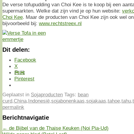
De verse tofupudding van Choi Kee is te koop bij een aanta
supermarkten. Welke dat zijn vind je op hun website:
verk
Choi Kee
. Maar de producten van Choi Kee zijn ook wel onl
bijvoorbeeld bij:
www.rechtstreex.nl
Dit delen:
Facebook
X
Print
Pinterest
Geplaatst in
Sojaproducten
Tags:
bean
curd
,
China
,
Indonesië
,
sojabonenkaas
,
sojakaas
,
tahoe
,
tahu
,
permalink
Berichtnavigatie
←
de Bijbel van de Thaise Keuken (Noi Pia-Ud)