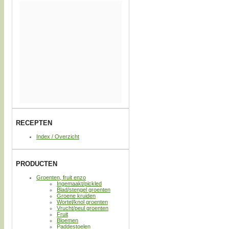
RECEPTEN
Index / Overzicht
PRODUCTEN
Groenten, fruit enzo
Ingemaakt/pickled
Blad/stengel groenten
Groene kruiden
Wortel/knol groenten
Vrucht/peul groenten
Fruit
Bloemen
Paddestoelen