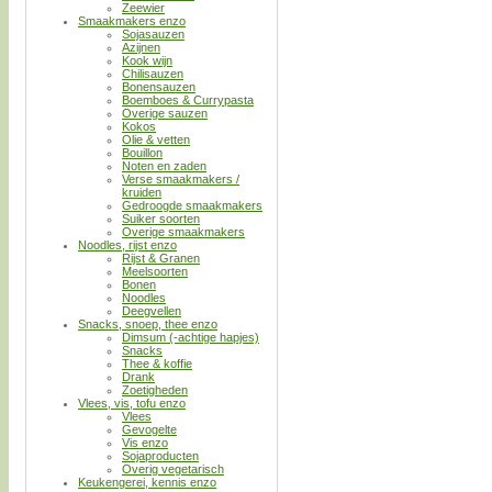
Zeewier
Smaakmakers enzo
Sojasauzen
Azijnen
Kook wijn
Chilisauzen
Bonensauzen
Boemboes & Currypasta
Overige sauzen
Kokos
Olie & vetten
Bouillon
Noten en zaden
Verse smaakmakers /
kruiden
Gedroogde smaakmakers
Suiker soorten
Overige smaakmakers
Noodles, rijst enzo
Rijst & Granen
Meelsoorten
Bonen
Noodles
Deegvellen
Snacks, snoep, thee enzo
Dimsum (-achtige hapjes)
Snacks
Thee & koffie
Drank
Zoetigheden
Vlees, vis, tofu enzo
Vlees
Gevogelte
Vis enzo
Sojaproducten
Overig vegetarisch
Keukengerei, kennis enzo