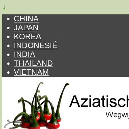
↓
CHINA
JAPAN
KOREA
INDONESIË
INDIA
THAILAND
VIETNAM