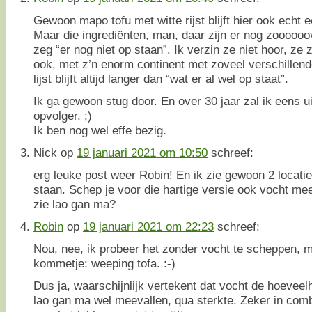
Gewoon mapo tofu met witte rijst blijft hier ook echt 
Maar die ingrediënten, man, daar zijn er nog zoooooov
zeg “er nog niet op staan”. Ik verzin ze niet hoor, ze z
ook, met z’n enorm continent met zoveel verschillend
lijst blijft altijd langer dan “wat er al wel op staat”.
Ik ga gewoon stug door. En over 30 jaar zal ik eens u
opvolger. ;)
Ik ben nog wel effe bezig.
Nick
op
19 januari 2021 om 10:50
schreef:
erg leuke post weer Robin! En ik zie gewoon 2 locaties
staan. Schep je voor die hartige versie ook vocht mee, 
zie lao gan ma?
Robin
op
19 januari 2021 om 22:23
schreef:
Nou, nee, ik probeer het zonder vocht te scheppen, ma
kommetje: weeping tofa. :-)
Dus ja, waarschijnlijk vertekent dat vocht de hoeveelhei
lao gan ma wel meevallen, qua sterkte. Zeker in comb