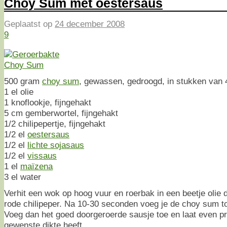
Choy Sum met oestersaus
Geplaatst op
24 december 2008
9
500 gram
choy sum
, gewassen, gedroogd, in stukken van
1 el olie
1 knoflookje, fijngehakt
5 cm gemberwortel, fijngehakt
1/2 chilipepertje, fijngehakt
1/2 el
oestersaus
1/2 el
lichte sojasaus
1/2 el
vissaus
1 el
maïzena
3 el water
Verhit een wok op hoog vuur en roerbak in een beetje olie
rode chilipeper. Na 10-30 seconden voeg je de choy sum t
Voeg dan het goed doorgeroerde sausje toe en laat even pru
gewenste dikte heeft.