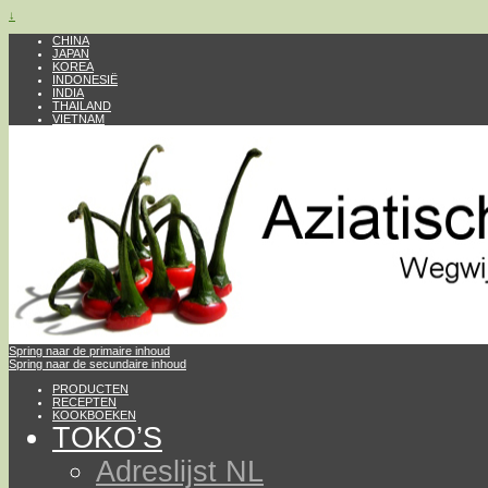
↓
CHINA
JAPAN
KOREA
INDONESIË
INDIA
THAILAND
VIETNAM
Spring naar de primaire inhoud
Spring naar de secundaire inhoud
PRODUCTEN
RECEPTEN
KOOKBOEKEN
TOKO’S
Adreslijst NL