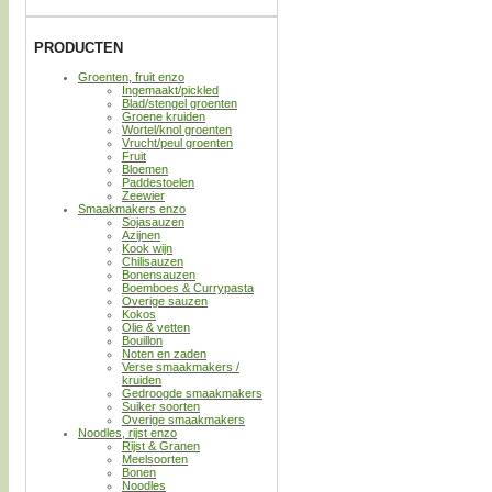
PRODUCTEN
Groenten, fruit enzo
Ingemaakt/pickled
Blad/stengel groenten
Groene kruiden
Wortel/knol groenten
Vrucht/peul groenten
Fruit
Bloemen
Paddestoelen
Zeewier
Smaakmakers enzo
Sojasauzen
Azijnen
Kook wijn
Chilisauzen
Bonensauzen
Boemboes & Currypasta
Overige sauzen
Kokos
Olie & vetten
Bouillon
Noten en zaden
Verse smaakmakers /
kruiden
Gedroogde smaakmakers
Suiker soorten
Overige smaakmakers
Noodles, rijst enzo
Rijst & Granen
Meelsoorten
Bonen
Noodles