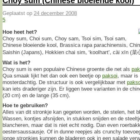
Choy sum (Chinese bloeiende kool)
Geplaatst op
24 december 2008
5
Hoe heet het?
Choy sum, Choi sum, Choy sam, Tsoi sim, Tsoi sam,
Chinese bloeiende kool, Brassica rapa parachinensis, Chi
Saishin (Japans), Hokkien chai sim, ‘koolhart’, cài xīn (菜
Wat is het?
Choy sum is een populaire Chinese groente die net als
pak
Qua smaak lijkt het dan ook een beetje op
paksoi
, maar is 
mosterdachtig. De structuur is ook vergelijkbaar met
pakso
kan iets draderiger zijn. Er liggen twee varianten in de ch
(20 cm) en de lange (35 cm).
Hoe te gebruiken?
Alles van dit stronkje kan gegeten worden, de stelen, het 
Wassen, kontjes afsnijden, in stukken snijden en de steelt
blancheren, maar dat is niet echt nodig. Dan even roerbak
oestersaussausje. Of in dunne reepjes als crunchy toevoe
jonge stronkjes kunnen de bladeren ook in een salade ver