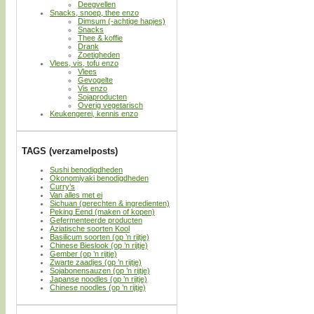
Deegvellen
Snacks, snoep, thee enzo
Dimsum (-achtige hapjes)
Snacks
Thee & koffie
Drank
Zoetigheden
Vlees, vis, tofu enzo
Vlees
Gevogelte
Vis enzo
Sojaproducten
Overig vegetarisch
Keukengerei, kennis enzo
TAGS (verzamelposts)
Sushi benodigdheden
Okonomiyaki benodigdheden
Curry’s
Van alles met ei
Sichuan (gerechten & ingredienten)
Peking Eend (maken of kopen)
Gefermenteerde producten
Aziatische soorten Kool
Basilicum soorten (op ’n rijtje)
Chinese Bieslook (op ’n rijtje)
Gember (op ’n rijtje)
Zwarte zaadjes (op ’n rijtje)
Sojabonensauzen (op ’n rijtje)
Japanse noodles (op ’n rijtje)
Chinese noodles (op ’n rijtje)