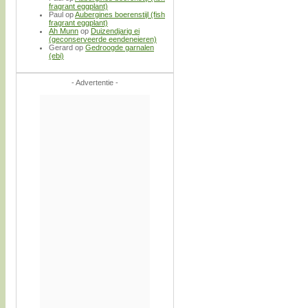
fragrant eggplant)
Paul
op
Aubergines boerenstijl (fish
fragrant eggplant)
Ah Munn
op
Duizendjarig ei
(geconserveerde eendeneieren)
Gerard
op
Gedroogde garnalen
(ebi)
- Advertentie -