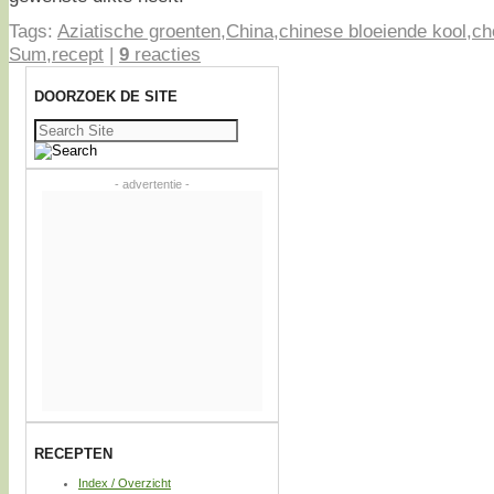
Tags:
Aziatische groenten
,
China
,
chinese bloeiende kool
,
ch
Sum
,
recept
|
9
reacties
DOORZOEK DE SITE
Zoeken
naar:
- advertentie -
RECEPTEN
Index / Overzicht