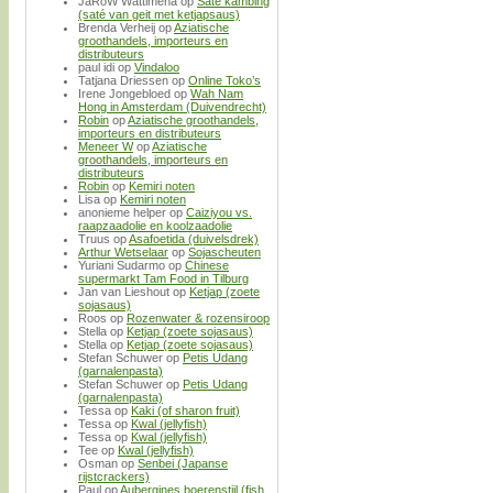
JaRoW Wattimena
op
Saté kambing
(saté van geit met ketjapsaus)
Brenda Verheij
op
Aziatische
groothandels, importeurs en
distributeurs
paul idi
op
Vindaloo
Tatjana Driessen
op
Online Toko’s
Irene Jongebloed
op
Wah Nam
Hong in Amsterdam (Duivendrecht)
Robin
op
Aziatische groothandels,
importeurs en distributeurs
Meneer W
op
Aziatische
groothandels, importeurs en
distributeurs
Robin
op
Kemiri noten
Lisa
op
Kemiri noten
anonieme helper
op
Caiziyou vs.
raapzaadolie en koolzaadolie
Truus
op
Asafoetida (duivelsdrek)
Arthur Wetselaar
op
Sojascheuten
Yuriani Sudarmo
op
Chinese
supermarkt Tam Food in Tilburg
Jan van Lieshout
op
Ketjap (zoete
sojasaus)
Roos
op
Rozenwater & rozensiroop
Stella
op
Ketjap (zoete sojasaus)
Stella
op
Ketjap (zoete sojasaus)
Stefan Schuwer
op
Petis Udang
(garnalenpasta)
Stefan Schuwer
op
Petis Udang
(garnalenpasta)
Tessa
op
Kaki (of sharon fruit)
Tessa
op
Kwal (jellyfish)
Tessa
op
Kwal (jellyfish)
Tee
op
Kwal (jellyfish)
Osman
op
Senbei (Japanse
rijstcrackers)
Paul
op
Aubergines boerenstijl (fish