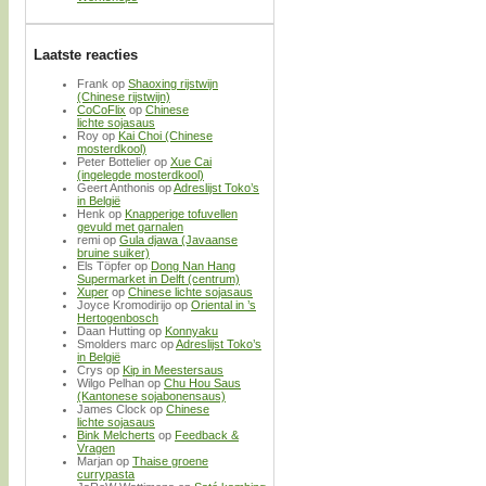
Laatste reacties
Frank
op
Shaoxing rijstwijn
(Chinese rijstwijn)
CoCoFlix
op
Chinese
lichte sojasaus
Roy
op
Kai Choi (Chinese
mosterdkool)
Peter Bottelier
op
Xue Cai
(ingelegde mosterdkool)
Geert Anthonis
op
Adreslijst Toko’s
in België
Henk
op
Knapperige tofuvellen
gevuld met garnalen
remi
op
Gula djawa (Javaanse
bruine suiker)
Els Töpfer
op
Dong Nan Hang
Supermarket in Delft (centrum)
Xuper
op
Chinese lichte sojasaus
Joyce Kromodirijo
op
Oriental in ’s
Hertogenbosch
Daan Hutting
op
Konnyaku
Smolders marc
op
Adreslijst Toko’s
in België
Crys
op
Kip in Meestersaus
Wilgo Pelhan
op
Chu Hou Saus
(Kantonese sojabonensaus)
James Clock
op
Chinese
lichte sojasaus
Bink Melcherts
op
Feedback &
Vragen
Marjan
op
Thaise groene
currypasta