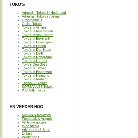
TOKO’S
Adreslijst Toko’s in Nederland
Adreslijst Toko’s in België
Groothandels
Online Toko’s
Toko’s in Almere
Toko’s in Amsterdam
Toko’s in Amstelveen
Toko’s in Beverwijk
Toko’s in Groningen
Toko’s in Leiden
Toko’s in Den Haag
Toko’s in Delft
Toko’s in Rotterdam
Toko’s in Utrecht
Toko’s Den Bosch
Toko’s in Tilburg
Toko’s in Eindhoven
Toko’s in Helmond
Toko’s in Arnhem
JAPANSE Toko’s
KOREAANSE Toko’s
INDIASE Toko’s
EN VERDER NOG
Nieuws & nieuwtjes
Feedback & Vragen
Vijf leuke quizjes
In de media
Adverteren & Stats
Linkjes
Workshops