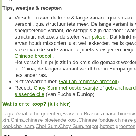
Tips, weetjes & recepten
Verschil tussen de korte & lange variant: qua smaak i
verschil, qua structuur iets meer. De lange variant is
snelgroeiende variant, de stengels zijn daardoor “wat
structuur, net zoals de stelen van
paksoi
. Dat klinkt 
ervan houdt misschien juist wel lekkerder, het is gew
stelen van de korte variant zijn iets steviger en neig
Chinese broccoli
.
Het verschil in prijs zit in de km’s die gemaakt worde
uit China, de langere variant wordt hier in Europa get
iets ander ras.
Niet vewarren met:
Gai Lan (chinese broccoli)
Recept:
Choy Sum met oestersausje
of
geblancheer
sissende olie
(van Fuchsia Dunlop)
Wat is er te koop? (klik hier)
Tags:
Aziatische groenten
,
Brassica
,
Brassica parachinensi
xin
,
China
,
chinese bloeiende kool
,
Chinese fondue
,
chinese 
kool
,
choi sam
,
Choi Sum
,
Choy Sum
,
hotpot
,
hotpot-groenten