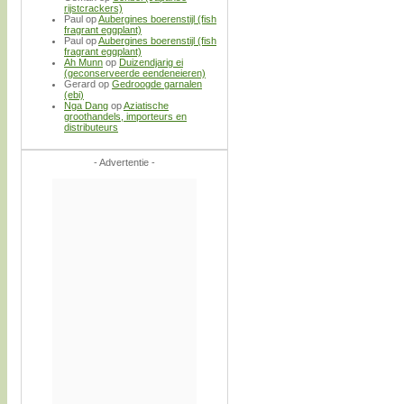
rijstcrackers)
Paul
op
Aubergines boerenstijl (fish
fragrant eggplant)
Paul
op
Aubergines boerenstijl (fish
fragrant eggplant)
Ah Munn
op
Duizendjarig ei
(geconserveerde eendeneieren)
Gerard
op
Gedroogde garnalen
(ebi)
Nga Dang
op
Aziatische
groothandels, importeurs en
distributeurs
- Advertentie -