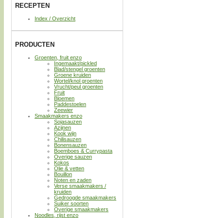
RECEPTEN
Index / Overzicht
PRODUCTEN
Groenten, fruit enzo
Ingemaakt/pickled
Blad/stengel groenten
Groene kruiden
Wortel/knol groenten
Vrucht/peul groenten
Fruit
Bloemen
Paddestoelen
Zeewier
Smaakmakers enzo
Sojasauzen
Azijnen
Kook wijn
Chilisauzen
Bonensauzen
Boemboes & Currypasta
Overige sauzen
Kokos
Olie & vetten
Bouillon
Noten en zaden
Verse smaakmakers /
kruiden
Gedroogde smaakmakers
Suiker soorten
Overige smaakmakers
Noodles, rijst enzo