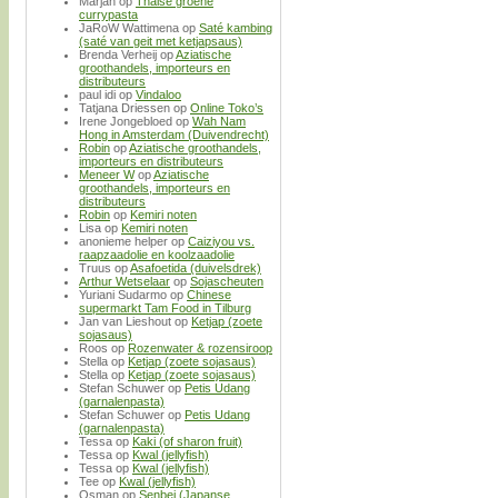
Marjan
op
Thaise groene
currypasta
JaRoW Wattimena
op
Saté kambing
(saté van geit met ketjapsaus)
Brenda Verheij
op
Aziatische
groothandels, importeurs en
distributeurs
paul idi
op
Vindaloo
Tatjana Driessen
op
Online Toko’s
Irene Jongebloed
op
Wah Nam
Hong in Amsterdam (Duivendrecht)
Robin
op
Aziatische groothandels,
importeurs en distributeurs
Meneer W
op
Aziatische
groothandels, importeurs en
distributeurs
Robin
op
Kemiri noten
Lisa
op
Kemiri noten
anonieme helper
op
Caiziyou vs.
raapzaadolie en koolzaadolie
Truus
op
Asafoetida (duivelsdrek)
Arthur Wetselaar
op
Sojascheuten
Yuriani Sudarmo
op
Chinese
supermarkt Tam Food in Tilburg
Jan van Lieshout
op
Ketjap (zoete
sojasaus)
Roos
op
Rozenwater & rozensiroop
Stella
op
Ketjap (zoete sojasaus)
Stella
op
Ketjap (zoete sojasaus)
Stefan Schuwer
op
Petis Udang
(garnalenpasta)
Stefan Schuwer
op
Petis Udang
(garnalenpasta)
Tessa
op
Kaki (of sharon fruit)
Tessa
op
Kwal (jellyfish)
Tessa
op
Kwal (jellyfish)
Tee
op
Kwal (jellyfish)
Osman
op
Senbei (Japanse