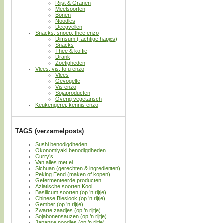
Rijst & Granen
Meelsoorten
Bonen
Noodles
Deegvellen
Snacks, snoep, thee enzo
Dimsum (-achtige hapjes)
Snacks
Thee & koffie
Drank
Zoetigheden
Vlees, vis, tofu enzo
Vlees
Gevogelte
Vis enzo
Sojaproducten
Overig vegetarisch
Keukengerei, kennis enzo
TAGS (verzamelposts)
Sushi benodigdheden
Okonomiyaki benodigdheden
Curry’s
Van alles met ei
Sichuan (gerechten & ingredienten)
Peking Eend (maken of kopen)
Gefermenteerde producten
Aziatische soorten Kool
Basilicum soorten (op ’n rijtje)
Chinese Bieslook (op ’n rijtje)
Gember (op ’n rijtje)
Zwarte zaadjes (op ’n rijtje)
Sojabonensauzen (op ’n rijtje)
Japanse noodles (op ’n rijtje)