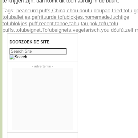
te krijgen zijn, dan komt dit toch aardig in de buurt.
Tags:
beancurd puffs
,
China
,
chou doufu
,
doupao
,
fried tofu
,
g
tofuballetjes
,
gefrituurde tofublokjes
,
homemade
,
luchtige
tofublokjes
,
puff
,
recept
,
tahoe
,
tahu
,
tau pok
,
tofu
,
tofu
puffs
,
tofubeignet
,
Tofubeignets
,
vegetarisch
,
yóu dòufǔ
,
zelf 
DOORZOEK DE SITE
Zoeken
naar:
- advertentie -