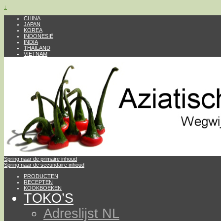
↓
CHINA
JAPAN
KOREA
INDONESIË
INDIA
THAILAND
VIETNAM
Spring naar de primaire inhoud
Spring naar de secundaire inhoud
PRODUCTEN
RECEPTEN
KOOKBOEKEN
TOKO’S
Adreslijst NL