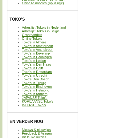
Chinese noodles (op ’n rijtje)
TOKO’S
Adreslijst Toko’s in Nederland
Adreslijst Toko’s in België
Groothandels
Online Toko’s
Toko’s in Almere
Toko’s in Amsterdam
Toko’s in Amstelveen
Toko’s in Beverwijk
Toko’s in Groningen
Toko’s in Leiden
Toko’s in Den Haag
Toko’s in Delft
Toko’s in Rotterdam
Toko’s in Utrecht
Toko’s Den Bosch
Toko’s in Tilburg
Toko’s in Eindhoven
Toko’s in Helmond
Toko’s in Arnhem
JAPANSE Toko’s
KOREAANSE Toko’s
INDIASE Toko’s
EN VERDER NOG
Nieuws & nieuwtjes
Feedback & Vragen
Vijf leuke quizjes