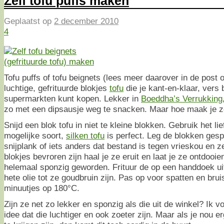
Zelf tofu puffs maken
Geplaatst op
2 december 2010
4
Tofu puffs of tofu beignets (lees meer daarover in de post
luchtige, gefrituurde blokjes
tofu
die je kant-en-klaar, vers 
supermarkten kunt kopen. Lekker in
Boeddha’s Verrukking
zo met een dipsausje weg te snacken. Maar hoe maak je ze
Snijd een blok tofu in niet te kleine blokken. Gebruik het li
mogelijke soort,
silken tofu
is perfect. Leg de blokken gesp
snijplank of iets anders dat bestand is tegen vrieskou en ze
blokjes bevroren zijn haal je ze eruit en laat je ze ontdooie
helemaal sponzig geworden. Frituur de op een handdoek uit
hete olie tot ze goudbruin zijn. Pas op voor spatten en bru
minuutjes op 180°C.
Zijn ze net zo lekker en sponzig als die uit de winkel? Ik v
idee dat die luchtiger en ook zoeter zijn. Maar als je nou 