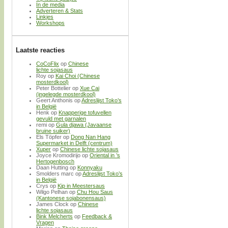
In de media
Adverteren & Stats
Linkjes
Workshops
Laatste reacties
CoCoFlix
op
Chinese
lichte sojasaus
Roy
op
Kai Choi (Chinese
mosterdkool)
Peter Bottelier
op
Xue Cai
(ingelegde mosterdkool)
Geert Anthonis
op
Adreslijst Toko’s
in België
Henk
op
Knapperige tofuvellen
gevuld met garnalen
remi
op
Gula djawa (Javaanse
bruine suiker)
Els Töpfer
op
Dong Nan Hang
Supermarket in Delft (centrum)
Xuper
op
Chinese lichte sojasaus
Joyce Kromodirijo
op
Oriental in ’s
Hertogenbosch
Daan Hutting
op
Konnyaku
Smolders marc
op
Adreslijst Toko’s
in België
Crys
op
Kip in Meestersaus
Wilgo Pelhan
op
Chu Hou Saus
(Kantonese sojabonensaus)
James Clock
op
Chinese
lichte sojasaus
Bink Melcherts
op
Feedback &
Vragen