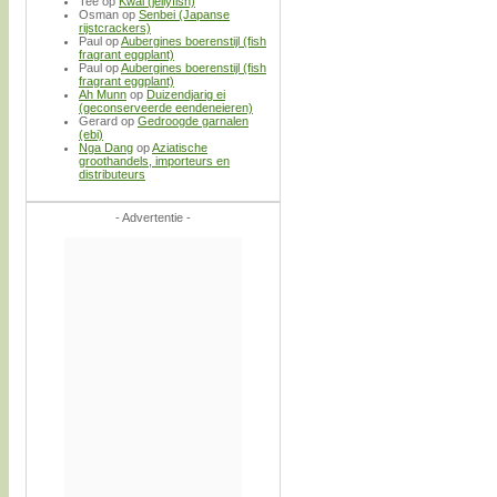
Tee
op
Kwal (jellyfish)
Osman
op
Senbei (Japanse
rijstcrackers)
Paul
op
Aubergines boerenstijl (fish
fragrant eggplant)
Paul
op
Aubergines boerenstijl (fish
fragrant eggplant)
Ah Munn
op
Duizendjarig ei
(geconserveerde eendeneieren)
Gerard
op
Gedroogde garnalen
(ebi)
Nga Dang
op
Aziatische
groothandels, importeurs en
distributeurs
- Advertentie -