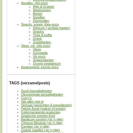
Noodles, rijst enzo
Rijst & Granen
Meelsoorten
Bonen
Noodles
Deegvellen
Snacks, snoep, thee enzo
Dimsum (-achtige hapjes)
Snacks
Thee & koffie
Drank
Zoetigheden
Vlees, vis, tofu enzo
Vlees
Gevogelte
Vis enzo
Sojaproducten
Overig vegetarisch
Keukengerei, kennis enzo
TAGS (verzamelposts)
Sushi benodigdheden
Okonomiyaki benodigdheden
Curry’s
Van alles met ei
Sichuan (gerechten & ingredienten)
Peking Eend (maken of kopen)
Gefermenteerde producten
Aziatische soorten Kool
Basilicum soorten (op ’n rijtje)
Chinese Bieslook (op ’n rijtje)
Gember (op ’n rijtje)
Zwarte zaadjes (op ’n rijtje)