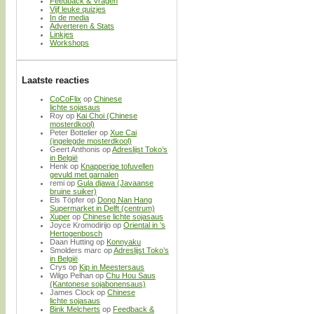
Feedback & Vragen
Vijf leuke quizjes
In de media
Adverteren & Stats
Linkjes
Workshops
Laatste reacties
CoCoFlix
op
Chinese
lichte sojasaus
Roy
op
Kai Choi (Chinese
mosterdkool)
Peter Bottelier
op
Xue Cai
(ingelegde mosterdkool)
Geert Anthonis
op
Adreslijst Toko’s
in België
Henk
op
Knapperige tofuvellen
gevuld met garnalen
remi
op
Gula djawa (Javaanse
bruine suiker)
Els Töpfer
op
Dong Nan Hang
Supermarket in Delft (centrum)
Xuper
op
Chinese lichte sojasaus
Joyce Kromodirijo
op
Oriental in ’s
Hertogenbosch
Daan Hutting
op
Konnyaku
Smolders marc
op
Adreslijst Toko’s
in België
Crys
op
Kip in Meestersaus
Wilgo Pelhan
op
Chu Hou Saus
(Kantonese sojabonensaus)
James Clock
op
Chinese
lichte sojasaus
Bink Melcherts
op
Feedback &