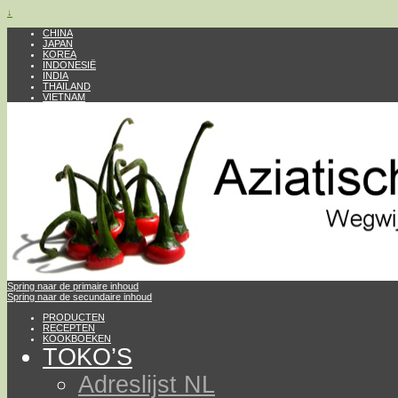
↓
CHINA
JAPAN
KOREA
INDONESIË
INDIA
THAILAND
VIETNAM
Spring naar de primaire inhoud
Spring naar de secundaire inhoud
PRODUCTEN
RECEPTEN
KOOKBOEKEN
TOKO’S
Adreslijst NL