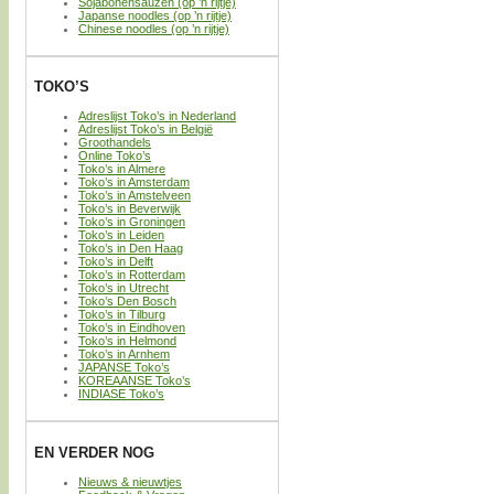
Sojabonensauzen (op ’n rijtje)
Japanse noodles (op ’n rijtje)
Chinese noodles (op ’n rijtje)
TOKO’S
Adreslijst Toko’s in Nederland
Adreslijst Toko’s in België
Groothandels
Online Toko’s
Toko’s in Almere
Toko’s in Amsterdam
Toko’s in Amstelveen
Toko’s in Beverwijk
Toko’s in Groningen
Toko’s in Leiden
Toko’s in Den Haag
Toko’s in Delft
Toko’s in Rotterdam
Toko’s in Utrecht
Toko’s Den Bosch
Toko’s in Tilburg
Toko’s in Eindhoven
Toko’s in Helmond
Toko’s in Arnhem
JAPANSE Toko’s
KOREAANSE Toko’s
INDIASE Toko’s
EN VERDER NOG
Nieuws & nieuwtjes