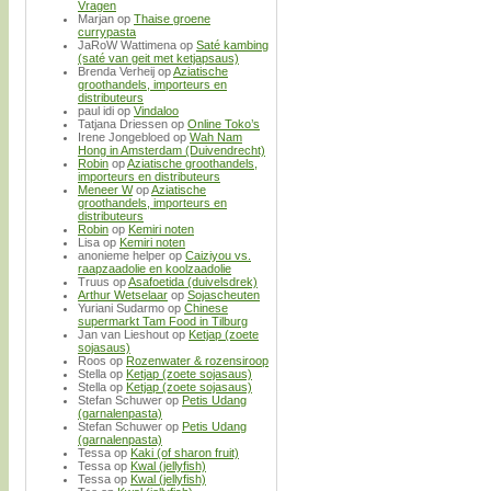
Vragen
Marjan
op
Thaise groene
currypasta
JaRoW Wattimena
op
Saté kambing
(saté van geit met ketjapsaus)
Brenda Verheij
op
Aziatische
groothandels, importeurs en
distributeurs
paul idi
op
Vindaloo
Tatjana Driessen
op
Online Toko’s
Irene Jongebloed
op
Wah Nam
Hong in Amsterdam (Duivendrecht)
Robin
op
Aziatische groothandels,
importeurs en distributeurs
Meneer W
op
Aziatische
groothandels, importeurs en
distributeurs
Robin
op
Kemiri noten
Lisa
op
Kemiri noten
anonieme helper
op
Caiziyou vs.
raapzaadolie en koolzaadolie
Truus
op
Asafoetida (duivelsdrek)
Arthur Wetselaar
op
Sojascheuten
Yuriani Sudarmo
op
Chinese
supermarkt Tam Food in Tilburg
Jan van Lieshout
op
Ketjap (zoete
sojasaus)
Roos
op
Rozenwater & rozensiroop
Stella
op
Ketjap (zoete sojasaus)
Stella
op
Ketjap (zoete sojasaus)
Stefan Schuwer
op
Petis Udang
(garnalenpasta)
Stefan Schuwer
op
Petis Udang
(garnalenpasta)
Tessa
op
Kaki (of sharon fruit)
Tessa
op
Kwal (jellyfish)
Tessa
op
Kwal (jellyfish)