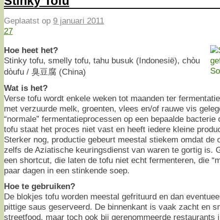
Stinky Tofu
Geplaatst op
9 januari 2011
27
Hoe heet het?
Stinky tofu, smelly tofu, tahu busuk (Indonesië), chòu
dòufu / 臭豆腐 (China)
Wat is het?
Verse tofu wordt enkele weken tot maanden ter fermentatie
met verzuurde melk, groenten, vlees en/of rauwe vis geleg
“normale” fermentatieprocessen op een bepaalde bacterie o
tofu staat het proces niet vast en heeft iedere kleine produ
Sterker nog, productie gebeurt meestal stiekem omdat de o
zelfs de Aziatische keuringsdienst van waren te gortig is
een shortcut, die laten de tofu niet echt fermenteren, die “
paar dagen in een stinkende soep.
Hoe te gebruiken?
De blokjes tofu worden meestal gefrituurd en dan eventueel
pittige saus geserveerd. De binnenkant is vaak zacht en s
streetfood, maar toch ook bij gerenommeerde restaurants 