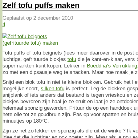
Zelf tofu puffs maken
Geplaatst op
2 december 2010
4
Tofu puffs of tofu beignets (lees meer daarover in de post
luchtige, gefrituurde blokjes
tofu
die je kant-en-klaar, vers 
supermarkten kunt kopen. Lekker in
Boeddha’s Verrukking
zo met een dipsausje weg te snacken. Maar hoe maak je ze
Snijd een blok tofu in niet te kleine blokken. Gebruik het li
mogelijke soort,
silken tofu
is perfect. Leg de blokken gesp
snijplank of iets anders dat bestand is tegen vrieskou en ze
blokjes bevroren zijn haal je ze eruit en laat je ze ontdooie
helemaal sponzig geworden. Frituur de op een handdoek uit
hete olie tot ze goudbruin zijn. Pas op voor spatten en bru
minuutjes op 180°C.
Zijn ze net zo lekker en sponzig als die uit de winkel? Ik v
idee dat die luchtiger en ook zoeter zijn. Maar als je nou 