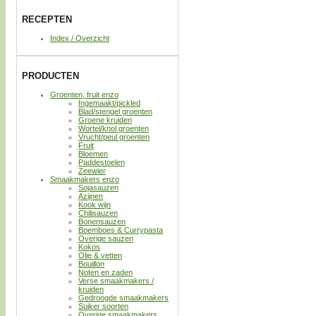
RECEPTEN
Index / Overzicht
PRODUCTEN
Groenten, fruit enzo
Ingemaakt/pickled
Blad/stengel groenten
Groene kruiden
Wortel/knol groenten
Vrucht/peul groenten
Fruit
Bloemen
Paddestoelen
Zeewier
Smaakmakers enzo
Sojasauzen
Azijnen
Kook wijn
Chilisauzen
Bonensauzen
Boemboes & Currypasta
Overige sauzen
Kokos
Olie & vetten
Bouillon
Noten en zaden
Verse smaakmakers /
kruiden
Gedroogde smaakmakers
Suiker soorten
Overige smaakmakers