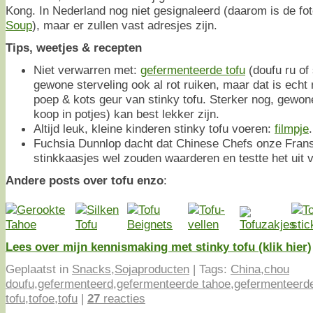
Kong. In Nederland nog niet gesignaleerd (daarom is de f
Soup
), maar er zullen vast adresjes zijn.
Tips, weetjes & recepten
Niet verwarren met:
gefermenteerde tofu
(doufu ru of 
gewone sterveling ook al rot ruiken, maar dat is echt
poep & kots geur van stinky tofu. Sterker nog, gewon
koop in potjes) kan best lekker zijn.
Altijd leuk, kleine kinderen stinky tofu voeren:
filmpje
.
Fuchsia Dunnlop dacht dat Chinese Chefs onze Fran
stinkkaasjes wel zouden waarderen en testte het uit 
Andere posts over tofu enzo
:
Lees over mijn kennismaking met stinky tofu (klik hier)
Geplaatst in
Snacks
,
Sojaproducten
|
Tags:
China
,
chou
doufu
,
gefermenteerd
,
gefermenteerde tahoe
,
gefermenteerde
tofu
,
tofoe
,
tofu
|
27
reacties