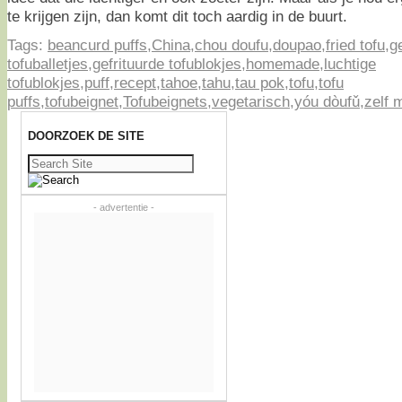
te krijgen zijn, dan komt dit toch aardig in de buurt.
Tags:
beancurd puffs
,
China
,
chou doufu
,
doupao
,
fried tofu
,
g
tofuballetjes
,
gefrituurde tofublokjes
,
homemade
,
luchtige
tofublokjes
,
puff
,
recept
,
tahoe
,
tahu
,
tau pok
,
tofu
,
tofu
puffs
,
tofubeignet
,
Tofubeignets
,
vegetarisch
,
yóu dòufǔ
,
zelf 
DOORZOEK DE SITE
Zoeken
naar:
- advertentie -