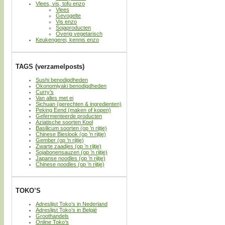
Vlees, vis, tofu enzo
Vlees
Gevogelte
Vis enzo
Sojaproducten
Overig vegetarisch
Keukengerei, kennis enzo
TAGS (verzamelposts)
Sushi benodigdheden
Okonomiyaki benodigdheden
Curry’s
Van alles met ei
Sichuan (gerechten & ingredienten)
Peking Eend (maken of kopen)
Gefermenteerde producten
Aziatische soorten Kool
Basilicum soorten (op ’n rijtje)
Chinese Bieslook (op ’n rijtje)
Gember (op ’n rijtje)
Zwarte zaadjes (op ’n rijtje)
Sojabonensauzen (op ’n rijtje)
Japanse noodles (op ’n rijtje)
Chinese noodles (op ’n rijtje)
TOKO’S
Adreslijst Toko’s in Nederland
Adreslijst Toko’s in België
Groothandels
Online Toko’s