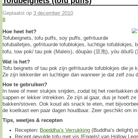
Tofubeignets (tofu puffs)
Geplaatst op
3 december 2010
8
Hoe heet het?
Tofubeignets, tofu puffs, soy puffs, gefrituurde
tofuballetjes, gefrituurde tofublokjes, luchtige tofublokjes,
tofu, tow pok/ tau pok (Maleis), dòupào (豆泡), yóu dòuf
Wat is het?
Tofu beignets of tau pok zijn gefrituurde tofublokjes die je
Ze zijn lekkerder en luchtiger dan wanneer je dat zelf zou 
Hoe te gebruiken?
In twee of meer stukjes snijden, zodat bij het roerbakken
sappen er lekker intrekken. Ze zijn al gaar, dus je hoeft ze
bakken/stoven. Ook koud als snack te eten, met bijvoorbe
de koelkast een paar dagen houdbaar. Zeer geschikt om in 
Tips, weetjes & recepten
Recepten:
Boeddha’s Verrukking
(Buddha’s delight) 
Recept gevulde tofu met vis [Engels] van Hollow Legs