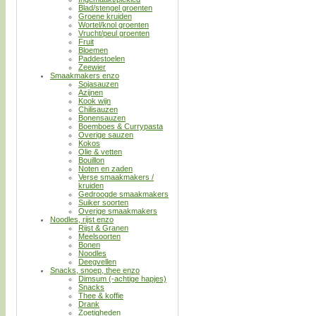
Blad/stengel groenten
Groene kruiden
Wortel/knol groenten
Vrucht/peul groenten
Fruit
Bloemen
Paddestoelen
Zeewier
Smaakmakers enzo
Sojasauzen
Azijnen
Kook wijn
Chilisauzen
Bonensauzen
Boemboes & Currypasta
Overige sauzen
Kokos
Olie & vetten
Bouillon
Noten en zaden
Verse smaakmakers /
kruiden
Gedroogde smaakmakers
Suiker soorten
Overige smaakmakers
Noodles, rijst enzo
Rijst & Granen
Meelsoorten
Bonen
Noodles
Deegvellen
Snacks, snoep, thee enzo
Dimsum (-achtige hapjes)
Snacks
Thee & koffie
Drank
Zoetigheden