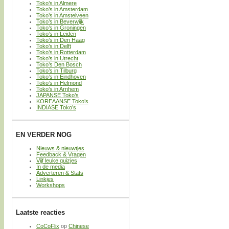
Toko’s in Almere
Toko’s in Amsterdam
Toko’s in Amstelveen
Toko’s in Beverwijk
Toko’s in Groningen
Toko’s in Leiden
Toko’s in Den Haag
Toko’s in Delft
Toko’s in Rotterdam
Toko’s in Utrecht
Toko’s Den Bosch
Toko’s in Tilburg
Toko’s in Eindhoven
Toko’s in Helmond
Toko’s in Arnhem
JAPANSE Toko’s
KOREAANSE Toko’s
INDIASE Toko’s
EN VERDER NOG
Nieuws & nieuwtjes
Feedback & Vragen
Vijf leuke quizjes
In de media
Adverteren & Stats
Linkjes
Workshops
Laatste reacties
CoCoFlix
op
Chinese