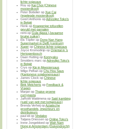
lichte sojasaus
Roy
op
Kai Choi (Chinese
mosterdkool)
Peter Bottelier
op
Xue Cai
(ingelegde mosterdkool)
Geert Anthonis
op
Adreslijst Toko’s
in België
Henk
op
Knapperige tofuvellen
gevuld met garnalen
remi
op
Gula djawa (Javaanse
bruine suiker)
Els Töpfer
op
Dong Nan Hang
Supermarket in Delft (centrum)
Xuper
op
Chinese lichte sojasaus
Joyce Kromodirijo
op
Oriental in ’s
Hertogenbosch
Daan Hutting
op
Konnyaku
Smolders marc
op
Adreslijst Toko’s
in België
Crys
op
Kip in Meestersaus
Wilgo Pelhan
op
Chu Hou Saus
(Kantonese sojabonensaus)
James Clock
op
Chinese
lichte sojasaus
Bink Melcherts
op
Feedback &
Vragen
Marjan
op
Thaise groene
currypasta
JaRoW Wattimena
op
Saté kambing
(saté van geit met ketjapsaus)
Brenda Verheij
op
Aziatische
groothandels, importeurs en
distributeurs
paul idi
op
Vindaloo
Tatjana Driessen
op
Online Toko’s
Irene Jongebloed
op
Wah Nam
Hong in Amsterdam (Duivendrecht)