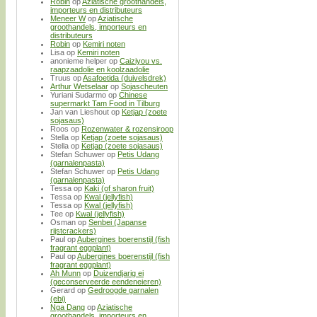
Robin
op
Aziatische groothandels,
importeurs en distributeurs
Meneer W
op
Aziatische
groothandels, importeurs en
distributeurs
Robin
op
Kemiri noten
Lisa
op
Kemiri noten
anonieme helper
op
Caiziyou vs.
raapzaadolie en koolzaadolie
Truus
op
Asafoetida (duivelsdrek)
Arthur Wetselaar
op
Sojascheuten
Yuriani Sudarmo
op
Chinese
supermarkt Tam Food in Tilburg
Jan van Lieshout
op
Ketjap (zoete
sojasaus)
Roos
op
Rozenwater & rozensiroop
Stella
op
Ketjap (zoete sojasaus)
Stella
op
Ketjap (zoete sojasaus)
Stefan Schuwer
op
Petis Udang
(garnalenpasta)
Stefan Schuwer
op
Petis Udang
(garnalenpasta)
Tessa
op
Kaki (of sharon fruit)
Tessa
op
Kwal (jellyfish)
Tessa
op
Kwal (jellyfish)
Tee
op
Kwal (jellyfish)
Osman
op
Senbei (Japanse
rijstcrackers)
Paul
op
Aubergines boerenstijl (fish
fragrant eggplant)
Paul
op
Aubergines boerenstijl (fish
fragrant eggplant)
Ah Munn
op
Duizendjarig ei
(geconserveerde eendeneieren)
Gerard
op
Gedroogde garnalen
(ebi)
Nga Dang
op
Aziatische
groothandels, importeurs en