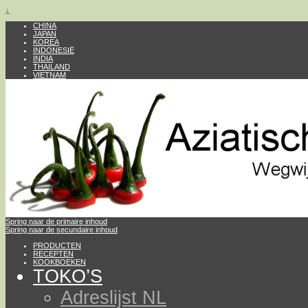
↓
CHINA
JAPAN
KOREA
INDONESIË
INDIA
THAILAND
VIETNAM
Spring naar de primaire inhoud
Spring naar de secundaire inhoud
PRODUCTEN
RECEPTEN
KOOKBOEKEN
TOKO’S
Adreslijst NL