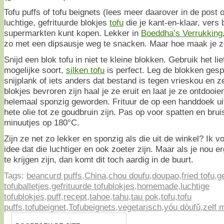
Tofu puffs of tofu beignets (lees meer daarover in de post
luchtige, gefrituurde blokjes
tofu
die je kant-en-klaar, vers 
supermarkten kunt kopen. Lekker in
Boeddha’s Verrukking
zo met een dipsausje weg te snacken. Maar hoe maak je ze
Snijd een blok tofu in niet te kleine blokken. Gebruik het li
mogelijke soort,
silken tofu
is perfect. Leg de blokken gesp
snijplank of iets anders dat bestand is tegen vrieskou en ze
blokjes bevroren zijn haal je ze eruit en laat je ze ontdooie
helemaal sponzig geworden. Frituur de op een handdoek uit
hete olie tot ze goudbruin zijn. Pas op voor spatten en bru
minuutjes op 180°C.
Zijn ze net zo lekker en sponzig als die uit de winkel? Ik v
idee dat die luchtiger en ook zoeter zijn. Maar als je nou 
te krijgen zijn, dan komt dit toch aardig in de buurt.
Tags:
beancurd puffs
,
China
,
chou doufu
,
doupao
,
fried tofu
,
g
tofuballetjes
,
gefrituurde tofublokjes
,
homemade
,
luchtige
tofublokjes
,
puff
,
recept
,
tahoe
,
tahu
,
tau pok
,
tofu
,
tofu
puffs
,
tofubeignet
,
Tofubeignets
,
vegetarisch
,
yóu dòufǔ
,
zelf 