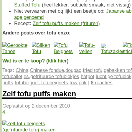
Stuffed Tofu
(heel lekker, subtiele smaak, niet vissig)
Niet verwarren met cq lijkt een beetje op:
Japanse abu
age genoemd
Recept:
Zelf tofu puffs maken (frituren)
Andere posts over tofu enzo
:
Wat is er te koop? (klik hier)
Tags:
China
,
Chinese fondue
,
doupao
,
fried tofu
,
gebakken to
tofuballetjes
,
gefrituurde tofublokjes
,
hotpot
,
luchtige tofublok
puffs
,
tofubeignet
,
Tofubeignets
,
tow pok
|
8
reacties
Zelf tofu puffs maken
Geplaatst op
2 december 2010
4