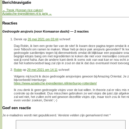
Berichtnavigatie
←
Tteok (Korean rice cakes)
Aziatische-ingrediënten.nl is jarig
→
Reacties
Gedroogde ansjovis (voor Koreaanse dashi)
— 2 reacties
Derek
op
26 mei 2021 om 03:44
schreef:
Dag Robin, ik ben een grote fan van de site! Ik kwam deze pagina tegen omdat ik e
over Niboshi om ramen te maken. Waar heb je deze pak ansjovis gevonden? Ik kw
gedroogde sardientjes tegen bij dierenwinkels omdat dit blijkbaar een populaire snac
begrijpt ietsjes bang om met ingrediënten te koken die niet voor menselijke consum
wat jij vond haha. Aan de andere kant denk ik soms ook van wat kan er nou echt zo 
dat het kattenvoedsel laag zal zijn in zout en dat ik dat dus eventueel moet toevoege
Robin
op
29 mei 2021 om 14:11
schreef:
Volgens mij kocht ik deze gedroogde ansjovisjes gewoon bij Amazing Oriental. Je z
bijvoorbeeld Interburgo:
https://www.aziatische-ingredienten.nl/interburgo-rotterdam/
Ik zou denk ik geen gedroogde visjes voor de kat willen. In theorie zal er niks mis
controle op de kwaliteit. Dus misschien gebruiken ze wel visjes die juist zijn afge
zal wel niet, het zullen echt wel gewoon dezelfde visjes zijn, maar toch zou ik het
even verder zoeken, Derek! ;-)
Geef een reactie
Je e-mailadres wordt niet gepubliceerd.
Vereiste velden zijn gemarkeerd met
*