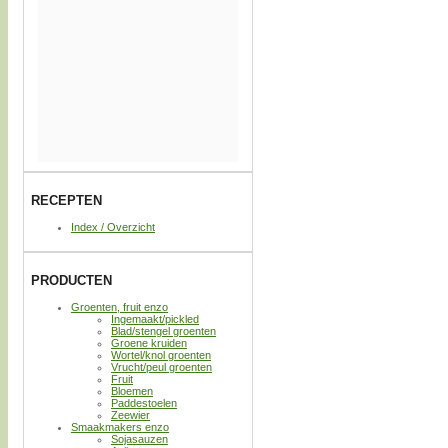
RECEPTEN
Index / Overzicht
PRODUCTEN
Groenten, fruit enzo
Ingemaakt/pickled
Blad/stengel groenten
Groene kruiden
Wortel/knol groenten
Vrucht/peul groenten
Fruit
Bloemen
Paddestoelen
Zeewier
Smaakmakers enzo
Sojasauzen