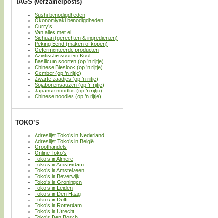
TAGS (verzamelposts)
Sushi benodigdheden
Okonomiyaki benodigdheden
Curry’s
Van alles met ei
Sichuan (gerechten & ingredienten)
Peking Eend (maken of kopen)
Gefermenteerde producten
Aziatische soorten Kool
Basilicum soorten (op ’n rijtje)
Chinese Bieslook (op ’n rijtje)
Gember (op ’n rijtje)
Zwarte zaadjes (op ’n rijtje)
Sojabonensauzen (op ’n rijtje)
Japanse noodles (op ’n rijtje)
Chinese noodles (op ’n rijtje)
TOKO’S
Adreslijst Toko’s in Nederland
Adreslijst Toko’s in België
Groothandels
Online Toko’s
Toko’s in Almere
Toko’s in Amsterdam
Toko’s in Amstelveen
Toko’s in Beverwijk
Toko’s in Groningen
Toko’s in Leiden
Toko’s in Den Haag
Toko’s in Delft
Toko’s in Rotterdam
Toko’s in Utrecht
Toko’s Den Bosch