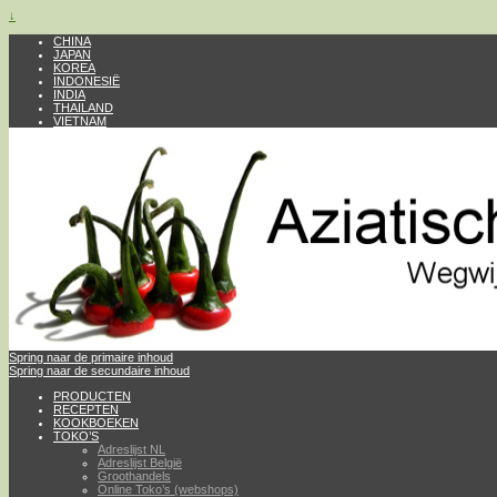
↓
CHINA
JAPAN
KOREA
INDONESIË
INDIA
THAILAND
VIETNAM
Spring naar de primaire inhoud
Spring naar de secundaire inhoud
PRODUCTEN
RECEPTEN
KOOKBOEKEN
TOKO’S
Adreslijst NL
Adreslijst België
Groothandels
Online Toko’s (webshops)