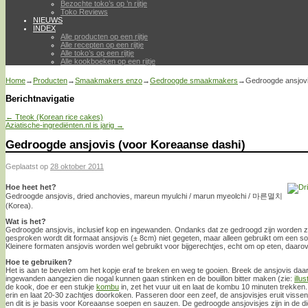
Bezochte toko’s op ’n rijtje
Toko Reviews
NIEUWS
INDEX
Alle producten op een rijtje
Alle recepten op een rijtje
Alle toko’s op een rijtje
Alle kookboeken op een rijtje
Home
→
Producten
→
Smaakmakers enzo
→
Gedroogde smaakmakers
→
Gedroogde ansjovi
Berichtnavigatie
←
Tteok (Korean rice cakes)
Aziatische-ingrediënten.nl is jarig
→
Gedroogde ansjovis (voor Koreaanse dashi)
Geplaatst op
28 oktober 2011
Hoe heet het?
Gedroogde ansjovis, dried anchovies, mareun myulchi / marun myeolchi / 마른멸치
(Korea).
Wat is het?
Gedroogde ansjovis, inclusief kop en ingewanden. Ondanks dat ze gedroogd zijn worden z
gesproken wordt dit formaat ansjovis (± 8cm) niet gegeten, maar alleen gebruikt om een s
Kleinere formaten ansjovis worden wel gebruikt voor bijgerechtjes, echt om op eten, daarov
Hoe te gebruiken?
Het is aan te bevelen om het kopje eraf te breken en weg te gooien. Breek de ansjovis da
ingewanden aangezien die nogal kunnen gaan stinken en de bouillon bitter maken (zie:
illus
de kook, doe er een stukje
kombu
in, zet het vuur uit en laat de kombu 10 minuten trekken.
erin en laat 20-30 zachtjes doorkoken. Passeren door een zeef, de ansjovisjes eruit vissen 
en dit is je basis voor Koreaanse soepen en sauzen. De gedroogde ansjovisjes zijn in de d