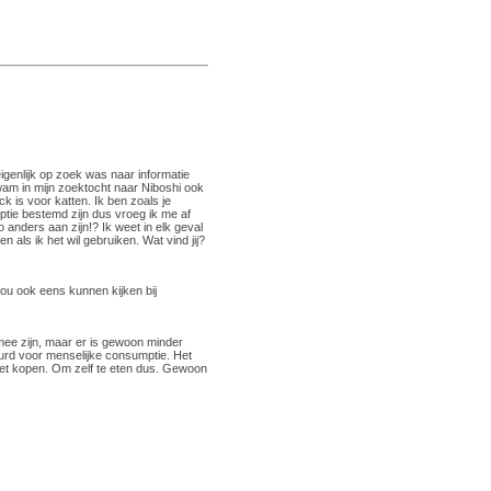
igenlijk op zoek was naar informatie
am in mijn zoektocht naar Niboshi ook
k is voor katten. Ik ben zoals je
ptie bestemd zijn dus vroeg ik me af
anders aan zijn!? Ik weet in elk geval
n als ik het wil gebruiken. Wat vind jij?
ou ook eens kunnen kijken bij
 mee zijn, maar er is gewoon minder
keurd voor menselijke consumptie. Het
 niet kopen. Om zelf te eten dus. Gewoon