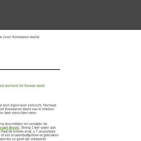
s (voor Koreaanse dashi)
e toch ingevroren verkocht. Normaal
oort Koreaanse dashi van te trekken.
er later misschien meer.
arna doormidden en verwijder de
tratief filmpje
). Breng 1 liter water aan
 Haal de kombu eruit, ± 7 ansjovisjes
of een kruidenbuiltje/thee-ei gebruiken
iepvries zo goed als onbeperkt