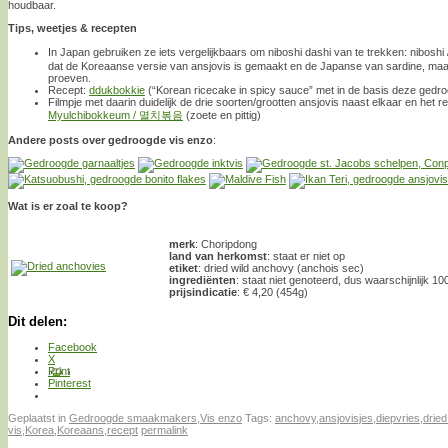
houdbaar.
Tips, weetjes & recepten
In Japan gebruiken ze iets vergelijkbaars om niboshi dashi van te trekken: nibosh
dat de Koreaanse versie van ansjovis is gemaakt en de Japanse van sardine, maar da
proeven.
Recept:
ddukbokkie
(“Korean ricecake in spicy sauce” met in de basis deze gedroo
Filmpje met daarin duidelijk de drie soorten/grootten ansjovis naast elkaar en het r
Myulchibokkeum / 멸치볶음
(zoete en pittig)
Andere posts over gedroogde vis enzo
:
Wat is er zoal te koop?
merk
: Choripdong
land van herkomst
: staat er niet op
etiket
: dried wild anchovy (anchois sec)
ingrediënten
: staat niet genoteerd, dus waarschijnlijk 1
prijsindicatie
: € 4,20 (454g)
Dit delen:
Facebook
X
Print
Pinterest
Geplaatst in
Gedroogde smaakmakers
,
Vis enzo
Tags:
anchovy
,
ansjovisjes
,
diepvries
,
dried
vis
,
Korea
,
Koreaans
,
recept
permalink