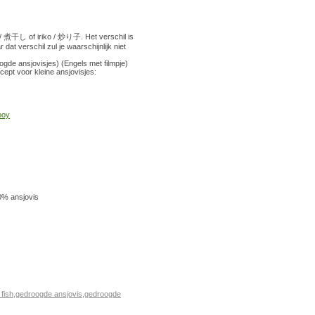
i / 煮干し of iriko / 炒り子. Het verschil is
t verschil zul je waarschijnlijk niet
gde ansjovisjes) (Engels met filmpje)
ecept voor kleine ansjovisjes:
00% ansjovis
 fish
,
gedroogde ansjovis
,
gedroogde