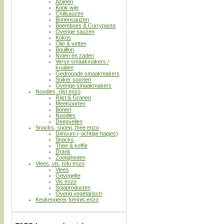
Azijnen
Kook wijn
Chilisauzen
Bonensauzen
Boemboes & Currypasta
Overige sauzen
Kokos
Olie & vetten
Bouillon
Noten en zaden
Verse smaakmakers /
kruiden
Gedroogde smaakmakers
Suiker soorten
Overige smaakmakers
Noodles, rijst enzo
Rijst & Granen
Meelsoorten
Bonen
Noodles
Deegvellen
Snacks, snoep, thee enzo
Dimsum (-achtige hapjes)
Snacks
Thee & koffie
Drank
Zoetigheden
Vlees, vis, tofu enzo
Vlees
Gevogelte
Vis enzo
Sojaproducten
Overig vegetarisch
Keukengerei, kennis enzo