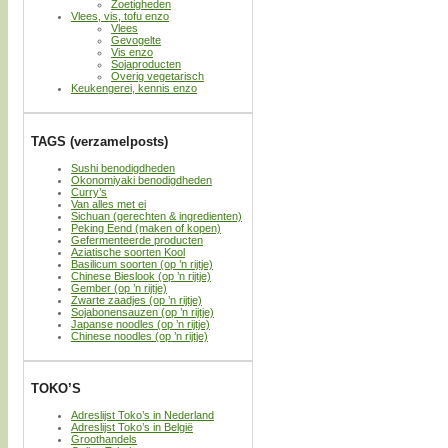
Zoetigheden
Vlees, vis, tofu enzo
Vlees
Gevogelte
Vis enzo
Sojaproducten
Overig vegetarisch
Keukengerei, kennis enzo
TAGS (verzamelposts)
Sushi benodigdheden
Okonomiyaki benodigdheden
Curry’s
Van alles met ei
Sichuan (gerechten & ingredienten)
Peking Eend (maken of kopen)
Gefermenteerde producten
Aziatische soorten Kool
Basilicum soorten (op ’n rijtje)
Chinese Bieslook (op ’n rijtje)
Gember (op ’n rijtje)
Zwarte zaadjes (op ’n rijtje)
Sojabonensauzen (op ’n rijtje)
Japanse noodles (op ’n rijtje)
Chinese noodles (op ’n rijtje)
TOKO’S
Adreslijst Toko’s in Nederland
Adreslijst Toko’s in België
Groothandels