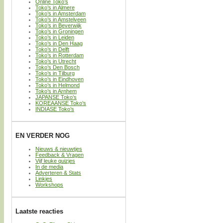
Online Toko’s
Toko’s in Almere
Toko’s in Amsterdam
Toko’s in Amstelveen
Toko’s in Beverwijk
Toko’s in Groningen
Toko’s in Leiden
Toko’s in Den Haag
Toko’s in Delft
Toko’s in Rotterdam
Toko’s in Utrecht
Toko’s Den Bosch
Toko’s in Tilburg
Toko’s in Eindhoven
Toko’s in Helmond
Toko’s in Arnhem
JAPANSE Toko’s
KOREAANSE Toko’s
INDIASE Toko’s
EN VERDER NOG
Nieuws & nieuwtjes
Feedback & Vragen
Vijf leuke quizjes
In de media
Adverteren & Stats
Linkjes
Workshops
Laatste reacties