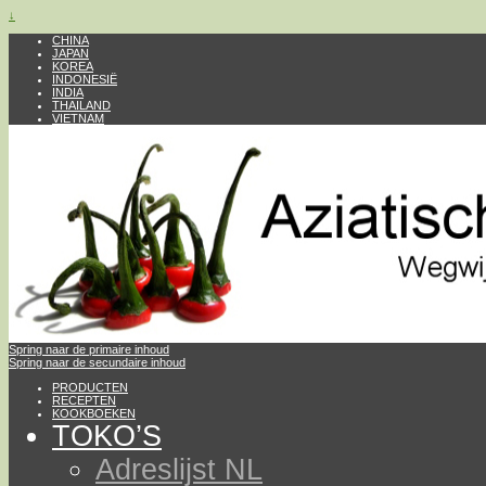
↓
CHINA
JAPAN
KOREA
INDONESIË
INDIA
THAILAND
VIETNAM
Spring naar de primaire inhoud
Spring naar de secundaire inhoud
PRODUCTEN
RECEPTEN
KOOKBOEKEN
TOKO’S
Adreslijst NL