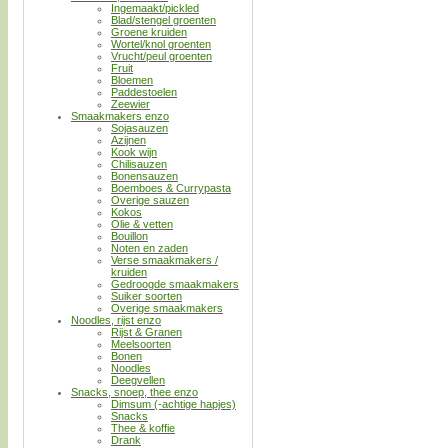
Ingemaakt/pickled
Blad/stengel groenten
Groene kruiden
Wortel/knol groenten
Vrucht/peul groenten
Fruit
Bloemen
Paddestoelen
Zeewier
Smaakmakers enzo
Sojasauzen
Azijnen
Kook wijn
Chilisauzen
Bonensauzen
Boemboes & Currypasta
Overige sauzen
Kokos
Olie & vetten
Bouillon
Noten en zaden
Verse smaakmakers /
kruiden
Gedroogde smaakmakers
Suiker soorten
Overige smaakmakers
Noodles, rijst enzo
Rijst & Granen
Meelsoorten
Bonen
Noodles
Deegvellen
Snacks, snoep, thee enzo
Dimsum (-achtige hapjes)
Snacks
Thee & koffie
Drank