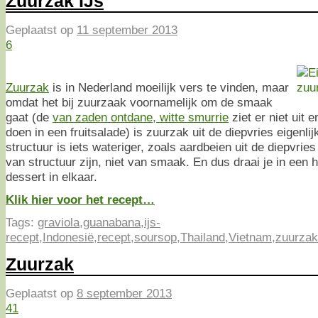
Zuurzak IJs
Geplaatst op
11 september 2013
6
Zuurzak
is in Nederland moeilijk vers te vinden, maar
omdat het bij zuurzaak voornamelijk om de smaak
gaat (de
van zaden ontdane, witte smurrie
ziet er niet uit 
doen in een fruitsalade) is zuurzak uit de diepvries eigenlij
structuur is iets wateriger, zoals aardbeien uit de diepvri
van structuur zijn, niet van smaak. En dus draai je in een 
dessert in elkaar.
Klik hier voor het recept…
Tags:
graviola
,
guanabana
,
ijs-
recept
,
Indonesië
,
recept
,
soursop
,
Thailand
,
Vietnam
,
zuurzak
Zuurzak
Geplaatst op
8 september 2013
41