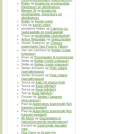
Robin
op
Aziatische groothandels,
importeurs en distributeurs
Meneer W
op
Aziatische
groothandels, importeurs en
distributeurs
Robin
op
Kemiri noten
Lisa
op
Kemiri noten
anonieme helper
op
Caiziyou vs.
raapzaadolie en koolzaadolie
Truus
op
Asafoetida (duivelsdrek)
Arthur Wetselaar
op
Sojascheuten
Yuriani Sudarmo
op
Chinese
supermarkt Tam Food in Tilburg
Jan van Lieshout
op
Ketjap (zoete
sojasaus)
Roos
op
Rozenwater & rozensiroop
Stella
op
Ketjap (zoete sojasaus)
Stella
op
Ketjap (zoete sojasaus)
Stefan Schuwer
op
Petis Udang
(garnalenpasta)
Stefan Schuwer
op
Petis Udang
(garnalenpasta)
Tessa
op
Kaki (of sharon fruit)
Tessa
op
Kwal (jellyfish)
Tessa
op
Kwal (jellyfish)
Tee
op
Kwal (jellyfish)
Osman
op
Senbei (Japanse
rijstcrackers)
Paul
op
Aubergines boerenstijl (fish
fragrant eggplant)
Paul
op
Aubergines boerenstijl (fish
fragrant eggplant)
Ah Munn
op
Duizendjarig ei
(geconserveerde eendeneieren)
Gerard
op
Gedroogde garnalen
(ebi)
Nga Dang
op
Aziatische