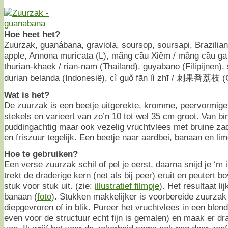
Hoe heet het?
Zuurzak, guanábana, graviola, soursop, soursapi, Brazilia
apple, Annona muricata (L), mãng cầu Xiêm / mãng cầu ga (
thurian-khaek / rian-nam (Thailand), guyabano (Filipijnen),
durian belanda (Indonesië), cì guǒ fān lì zhī / 刺果番荔枝 (
Wat is het?
De zuurzak is een beetje uitgerekte, kromme, peervormige
stekels en varieert van zo’n 10 tot wel 35 cm groot. Van bin
puddingachtig maar ook vezelig vruchtvlees met bruine z
en friszuur tegelijk. Een beetje naar aardbei, banaan en lim
Hoe te gebruiken?
Een verse zuurzak schil of pel je eerst, daarna snijd je ‘m
trekt de draderige kern (net als bij peer) eruit en peutert
stuk voor stuk uit. (zie:
illustratief filmpje
). Het resultaat li
banaan (
foto
). Stukken makkelijker is voorbereide zuurzak 
diepgevroren of in blik. Pureer het vruchtvlees in een blende
even voor de structuur echt fijn is gemalen) en maak er dra