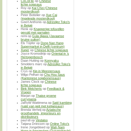
CoCoFlix
op
Chinese
lichte sojasaus
Roy
op
Kai Choi (Chinese
mosterdkool)
Peter Bottelier
op
Xue Cai
(ingelegde mosterdkool)
Geert Anthonis
op
Adreslijst Toko’s
in België
Henk
op
Knapperige tofuvellen
gevuld met garnalen
remi
op
Gula djawa (Javaanse
bruine suiker)
Els Töpfer
op
Dong Nan Hang
Supermarket in Delft (centrum)
Xuper
op
Chinese lichte sojasaus
Joyce Kromodirijo
op
Oriental in ’s
Hertogenbosch
Daan Hutting
op
Konnyaku
Smolders marc
op
Adreslijst Toko’s
in België
Crys
op
Kip in Meestersaus
Wilgo Pelhan
op
Chu Hou Saus
(Kantonese sojabonensaus)
James Clock
op
Chinese
lichte sojasaus
Bink Melcherts
op
Feedback &
Vragen
Marjan
op
Thaise groene
currypasta
JaRoW Wattimena
op
Saté kambing
(saté van geit met ketjapsaus)
Brenda Verheij
op
Aziatische
groothandels, importeurs en
distributeurs
paul idi
op
Vindaloo
Tatjana Driessen
op
Online Toko’s
Irene Jongebloed
op
Wah Nam
Hong in Amsterdam (Duivendrecht)