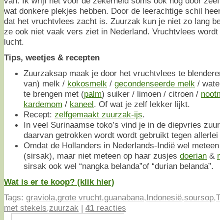
van. Ik wrijf het voor de zekerheid soms ook nog door zee
wat donkere plekjes hebben. Door de leerachtige schil he
dat het vruchtvlees zacht is. Zuurzak kun je niet zo lang 
ze ook niet vaak vers ziet in Nederland. Vruchtvlees wordt b
lucht.
Tips, weetjes & recepten
Zuurzaksap maak je door het vruchtvlees te blendere
van) melk /
kokosmelk
/
gecondenseerde melk
/ wate
te brengen met (
palm
) suiker / limoen / citroen /
noot
kardemom
/
kaneel
. Of wat je zelf lekker lijkt.
Recept:
zelfgemaakt zuurzak-ijs
.
In veel Surinaamse toko’s vind je in de diepvries zuu
daarvan getrokken wordt wordt gebruikt tegen allerlei
Omdat de Hollanders in Nederlands-Indië wel meteen
(sirsak), maar niet meteen op haar zusjes
doerian
&
sirsak ook wel “nangka belanda”of “durian belanda”.
Wat is er te koop? (klik hier)
Tags:
graviola
,
grote vrucht
,
guanabana
,
Indonesië
,
soursop
,
T
met stekels
,
zuurzak
|
41
reacties