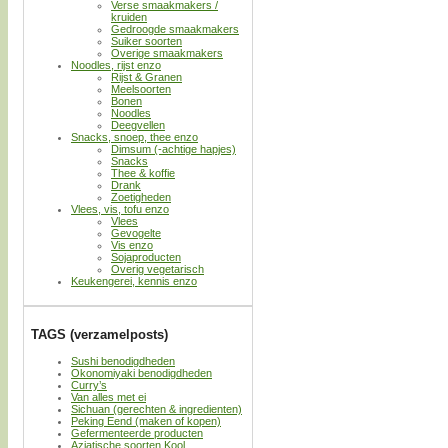
Verse smaakmakers /
kruiden
Gedroogde smaakmakers
Suiker soorten
Overige smaakmakers
Noodles, rijst enzo
Rijst & Granen
Meelsoorten
Bonen
Noodles
Deegvellen
Snacks, snoep, thee enzo
Dimsum (-achtige hapjes)
Snacks
Thee & koffie
Drank
Zoetigheden
Vlees, vis, tofu enzo
Vlees
Gevogelte
Vis enzo
Sojaproducten
Overig vegetarisch
Keukengerei, kennis enzo
TAGS (verzamelposts)
Sushi benodigdheden
Okonomiyaki benodigdheden
Curry’s
Van alles met ei
Sichuan (gerechten & ingredienten)
Peking Eend (maken of kopen)
Gefermenteerde producten
Aziatische soorten Kool