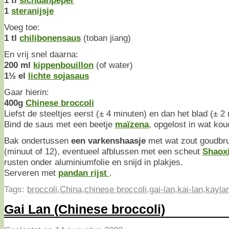
1 tl
sichuanpeper
1
steranijsje
Voeg toe:
1 tl
chilibonensaus
(toban jiang)
En vrij snel daarna:
200 ml
kippenbouillon
(of water)
1½ el
lichte sojasaus
Gaar hierin:
400g
Chinese broccoli
Liefst de steeltjes eerst (± 4 minuten) en dan het blad (± 2
Bind de saus met een beetje
maïzena
, opgelost in wat kou
Bak ondertussen
een varkenshaasje
met wat zout goudbru
(minuut of 12), eventueel afblussen met een scheut
Shaoxi
rusten onder aluminiumfolie en snijd in plakjes.
Serveren met
pandan rijst
.
Tags:
broccoli
,
China
,
chinese broccoli
,
gai-lan
,
kai-lan
,
kayla
Gai Lan (Chinese broccoli)