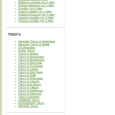
Basilicum soorten (op ’n rijtje)
Chinese Bieslook (op ’n rijtje)
Gember (op ’n rijtje)
Zwarte zaadjes (op ’n rijtje)
Sojabonensauzen (op ’n rijtje)
Japanse noodles (op ’n rijtje)
Chinese noodles (op ’n rijtje)
TOKO’S
Adreslijst Toko’s in Nederland
Adreslijst Toko’s in België
Groothandels
Online Toko’s
Toko’s in Almere
Toko’s in Amsterdam
Toko’s in Amstelveen
Toko’s in Beverwijk
Toko’s in Groningen
Toko’s in Leiden
Toko’s in Den Haag
Toko’s in Delft
Toko’s in Rotterdam
Toko’s in Utrecht
Toko’s Den Bosch
Toko’s in Tilburg
Toko’s in Eindhoven
Toko’s in Helmond
Toko’s in Arnhem
JAPANSE Toko’s
KOREAANSE Toko’s
INDIASE Toko’s