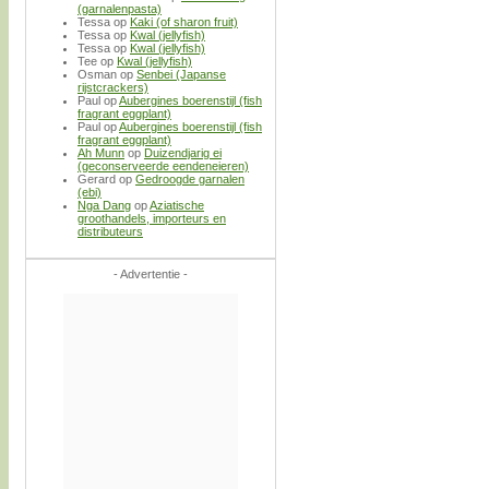
(garnalenpasta)
Tessa
op
Kaki (of sharon fruit)
Tessa
op
Kwal (jellyfish)
Tessa
op
Kwal (jellyfish)
Tee
op
Kwal (jellyfish)
Osman
op
Senbei (Japanse
rijstcrackers)
Paul
op
Aubergines boerenstijl (fish
fragrant eggplant)
Paul
op
Aubergines boerenstijl (fish
fragrant eggplant)
Ah Munn
op
Duizendjarig ei
(geconserveerde eendeneieren)
Gerard
op
Gedroogde garnalen
(ebi)
Nga Dang
op
Aziatische
groothandels, importeurs en
distributeurs
- Advertentie -