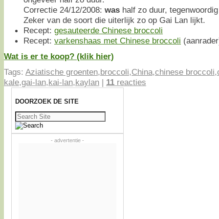
Correctie 24/12/2008:
was
half zo duur, tegenwoordig b
Zeker van de soort die uiterlijk zo op Gai Lan lijkt.
Recept:
gesauteerde Chinese broccoli
Recept:
varkenshaas met Chinese broccoli
(aanrader
Wat is er te koop? (klik hier)
Tags:
Aziatische groenten
,
broccoli
,
China
,
chinese broccoli
,
kale
,
gai-lan
,
kai-lan
,
kaylan
|
11
reacties
DOORZOEK DE SITE
Zoeken
naar:
- advertentie -