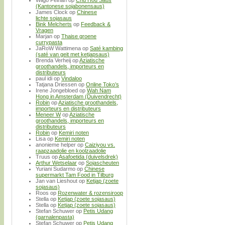
Wilgo Pelhan
op
Chu Hou Saus
(Kantonese sojabonensaus)
James Clock
op
Chinese
lichte sojasaus
Bink Melcherts
op
Feedback &
Vragen
Marjan
op
Thaise groene
currypasta
JaRoW Wattimena
op
Saté kambing
(saté van geit met ketjapsaus)
Brenda Verheij
op
Aziatische
groothandels, importeurs en
distributeurs
paul idi
op
Vindaloo
Tatjana Driessen
op
Online Toko’s
Irene Jongebloed
op
Wah Nam
Hong in Amsterdam (Duivendrecht)
Robin
op
Aziatische groothandels,
importeurs en distributeurs
Meneer W
op
Aziatische
groothandels, importeurs en
distributeurs
Robin
op
Kemiri noten
Lisa
op
Kemiri noten
anonieme helper
op
Caiziyou vs.
raapzaadolie en koolzaadolie
Truus
op
Asafoetida (duivelsdrek)
Arthur Wetselaar
op
Sojascheuten
Yuriani Sudarmo
op
Chinese
supermarkt Tam Food in Tilburg
Jan van Lieshout
op
Ketjap (zoete
sojasaus)
Roos
op
Rozenwater & rozensiroop
Stella
op
Ketjap (zoete sojasaus)
Stella
op
Ketjap (zoete sojasaus)
Stefan Schuwer
op
Petis Udang
(garnalenpasta)
Stefan Schuwer
op
Petis Udang