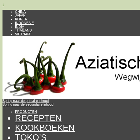
↓
CHINA
JAPAN
KOREA
INDONESIË
INDIA
THAILAND
VIETNAM
Spring naar de primaire inhoud
Spring naar de secundaire inhoud
PRODUCTEN
RECEPTEN
KOOKBOEKEN
TOKO’S