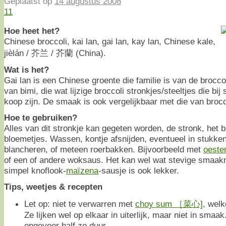
Geplaatst op
14 augustus 2008
11
Hoe heet het?
Chinese broccoli, kai lan, gai lan, kay lan, Chinese kale,
jièlán / 芥兰 / 芥蘭 (China).
Wat is het?
Gai lan is een Chinese groente die familie is van de broccol
van bimi, die wat lijzige broccoli stronkjes/steeltjes die b
koop zijn. De smaak is ook vergelijkbaar met die van broccol
Hoe te gebruiken?
Alles van dit stronkje kan gegeten worden, de stronk, het 
bloemetjes. Wassen, kontje afsnijden, eventueel in stukken
blancheren, of meteen roerbakken. Bijvoorbeeld met
oeste
of een of andere woksaus. Het kan wel wat stevige smaa
simpel knoflook-
maïzena
-sausje is ook lekker.
Tips, weetjes & recepten
Let op: niet te verwarren met
choy sum ［菜心]
, welk
Ze lijken wel op elkaar in uiterlijk, maar niet in smaa
ongeveer half zo duur.