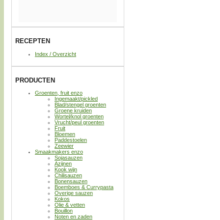
RECEPTEN
Index / Overzicht
PRODUCTEN
Groenten, fruit enzo
Ingemaakt/pickled
Blad/stengel groenten
Groene kruiden
Wortel/knol groenten
Vrucht/peul groenten
Fruit
Bloemen
Paddestoelen
Zeewier
Smaakmakers enzo
Sojasauzen
Azijnen
Kook wijn
Chilisauzen
Bonensauzen
Boemboes & Currypasta
Overige sauzen
Kokos
Olie & vetten
Bouillon
Noten en zaden