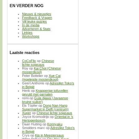
EN VERDER NOG
Nieuws & nieuwtjes
Feedback & Vragen
Vijf leuke quizjes
In de media
Adverteren & Stats
Linkjes
Workshops
Laatste reacties
CoCoFlix
op
Chinese
lichte sojasaus
Roy
op
Kai Choi (Chinese
mosterdkool)
Peter Bottelier
op
Xue Cai
(ingelegde mosterdkool)
Geert Anthonis
op
Adreslijst Toko’s
in België
Henk
op
Knapperige tofuvellen
gevuld met garnalen
remi
op
Gula djawa (Javaanse
bruine suiker)
Els Töpfer
op
Dong Nan Hang
Supermarket in Delft (centrum)
Xuper
op
Chinese lichte sojasaus
Joyce Kromodirijo
op
Oriental in ’s
Hertogenbosch
Daan Hutting
op
Konnyaku
Smolders marc
op
Adreslijst Toko’s
in België
Crys
op
Kip in Meestersaus