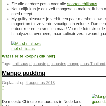
Zie alle eerdere posts over alle
soorten chilisaus
Natuurlijk kun je ook zelf mangosaus maken, ik ben 
goed recept.
My guilty pleasure: je verhit een paar marshmallows e
magnetron tot ze verdrievoudigen in volume. Dan een
erdoor roeren en smullen maar! Voor de foto strooide
himalyazout overheen, maar culinair verantwoord gaat
Wat is er te koop? (klik hier)
Tags:
chilisaus
,
dipsausje
,
dipsausjes
,
mango
,
saus
,
Thailand
Mango pudding
Geplaatst op
4 augustus 2013
7
De meeste Chinese restaurants in Nederland