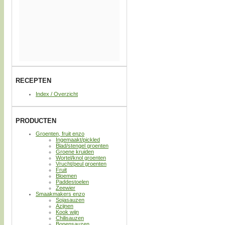
RECEPTEN
Index / Overzicht
PRODUCTEN
Groenten, fruit enzo
Ingemaakt/pickled
Blad/stengel groenten
Groene kruiden
Wortel/knol groenten
Vrucht/peul groenten
Fruit
Bloemen
Paddestoelen
Zeewier
Smaakmakers enzo
Sojasauzen
Azijnen
Kook wijn
Chilisauzen
Bonensauzen