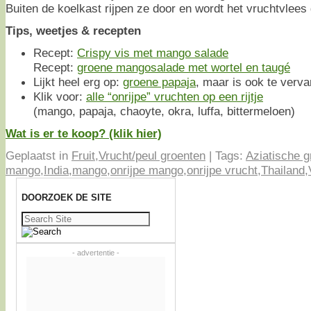
Buiten de koelkast rijpen ze door en wordt het vruchtvlees
Tips, weetjes & recepten
Recept:
Crispy vis met mango salade
Recept:
groene mangosalade met wortel en taugé
Lijkt heel erg op:
groene papaja
, maar is ook te verv
Klik voor:
alle “onrijpe” vruchten op een rijtje
(mango, papaja, chaoyte, okra, luffa, bittermeloen)
Wat is er te koop? (klik hier)
Geplaatst in
Fruit
,
Vrucht/peul groenten
|
Tags:
Aziatische g
mango
,
India
,
mango
,
onrijpe mango
,
onrijpe vrucht
,
Thailand
,
DOORZOEK DE SITE
Zoeken
naar:
- advertentie -