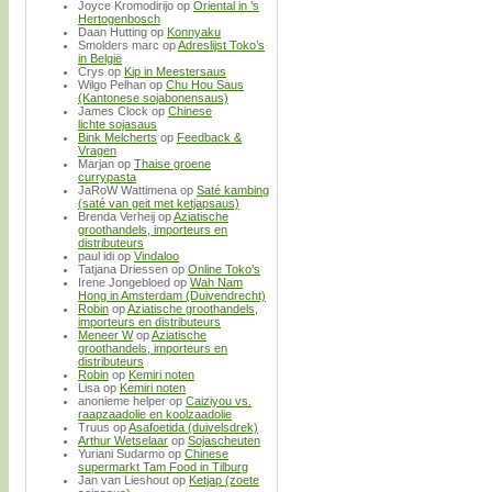
Joyce Kromodirijo
op
Oriental in ’s
Hertogenbosch
Daan Hutting
op
Konnyaku
Smolders marc
op
Adreslijst Toko’s
in België
Crys
op
Kip in Meestersaus
Wilgo Pelhan
op
Chu Hou Saus
(Kantonese sojabonensaus)
James Clock
op
Chinese
lichte sojasaus
Bink Melcherts
op
Feedback &
Vragen
Marjan
op
Thaise groene
currypasta
JaRoW Wattimena
op
Saté kambing
(saté van geit met ketjapsaus)
Brenda Verheij
op
Aziatische
groothandels, importeurs en
distributeurs
paul idi
op
Vindaloo
Tatjana Driessen
op
Online Toko’s
Irene Jongebloed
op
Wah Nam
Hong in Amsterdam (Duivendrecht)
Robin
op
Aziatische groothandels,
importeurs en distributeurs
Meneer W
op
Aziatische
groothandels, importeurs en
distributeurs
Robin
op
Kemiri noten
Lisa
op
Kemiri noten
anonieme helper
op
Caiziyou vs.
raapzaadolie en koolzaadolie
Truus
op
Asafoetida (duivelsdrek)
Arthur Wetselaar
op
Sojascheuten
Yuriani Sudarmo
op
Chinese
supermarkt Tam Food in Tilburg
Jan van Lieshout
op
Ketjap (zoete