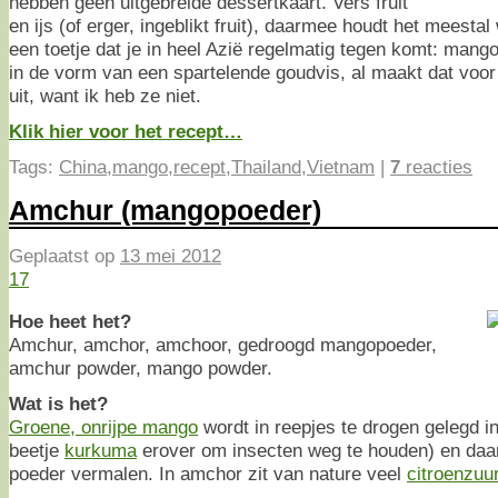
hebben geen uitgebreide dessertkaart. Vers fruit
en ijs (of erger, ingeblikt fruit), daarmee houdt het meestal
een toetje dat je in heel Azië regelmatig tegen komt: mango
in de vorm van een spartelende goudvis, al maakt dat voor
uit, want ik heb ze niet.
Klik hier voor het recept…
Tags:
China
,
mango
,
recept
,
Thailand
,
Vietnam
|
7
reacties
Amchur (mangopoeder)
Geplaatst op
13 mei 2012
17
Hoe heet het?
Amchur, amchor, amchoor, gedroogd mangopoeder,
amchur powder, mango powder.
Wat is het?
Groene, onrijpe mango
wordt in reepjes te drogen gelegd 
beetje
kurkuma
erover om insecten weg te houden) en daar
poeder vermalen. In amchor zit van nature veel
citroenzuu