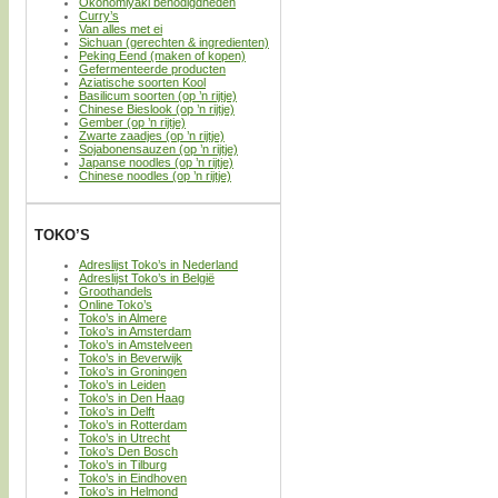
Okonomiyaki benodigdheden
Curry’s
Van alles met ei
Sichuan (gerechten & ingredienten)
Peking Eend (maken of kopen)
Gefermenteerde producten
Aziatische soorten Kool
Basilicum soorten (op ’n rijtje)
Chinese Bieslook (op ’n rijtje)
Gember (op ’n rijtje)
Zwarte zaadjes (op ’n rijtje)
Sojabonensauzen (op ’n rijtje)
Japanse noodles (op ’n rijtje)
Chinese noodles (op ’n rijtje)
TOKO’S
Adreslijst Toko’s in Nederland
Adreslijst Toko’s in België
Groothandels
Online Toko’s
Toko’s in Almere
Toko’s in Amsterdam
Toko’s in Amstelveen
Toko’s in Beverwijk
Toko’s in Groningen
Toko’s in Leiden
Toko’s in Den Haag
Toko’s in Delft
Toko’s in Rotterdam
Toko’s in Utrecht
Toko’s Den Bosch
Toko’s in Tilburg
Toko’s in Eindhoven
Toko’s in Helmond