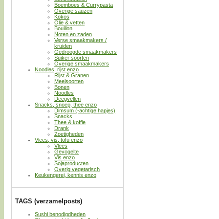
Boemboes & Currypasta
Overige sauzen
Kokos
Olie & vetten
Bouillon
Noten en zaden
Verse smaakmakers /
kruiden
Gedroogde smaakmakers
Suiker soorten
Overige smaakmakers
Noodles, rijst enzo
Rijst & Granen
Meelsoorten
Bonen
Noodles
Deegvellen
Snacks, snoep, thee enzo
Dimsum (-achtige hapjes)
Snacks
Thee & koffie
Drank
Zoetigheden
Vlees, vis, tofu enzo
Vlees
Gevogelte
Vis enzo
Sojaproducten
Overig vegetarisch
Keukengerei, kennis enzo
TAGS (verzamelposts)
Sushi benodigdheden