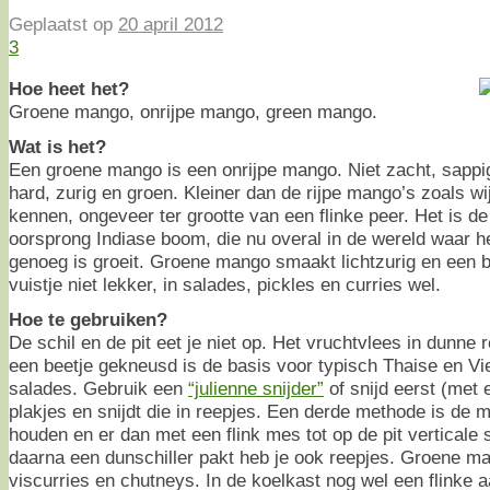
Geplaatst op
20 april 2012
3
Hoe heet het?
Groene mango, onrijpe mango, green mango.
Wat is het?
Een groene mango is een onrijpe mango. Niet zacht, sappig
hard, zurig en groen. Kleiner dan de rijpe mango’s zoals wi
kennen, ongeveer ter grootte van een flinke peer. Het is d
oorsprong Indiase boom, die nu overal in de wereld waar 
genoeg is groeit. Groene mango smaakt lichtzurig en een be
vuistje niet lekker, in salades, pickles en curries wel.
Hoe te gebruiken?
De schil en de pit eet je niet op. Het vruchtvlees in dunne 
een beetje gekneusd is de basis voor typisch Thaise en V
salades. Gebruik een
“julienne snijder”
of snijd eerst (met 
plakjes en snijdt die in reepjes. Een derde methode is de 
houden en er dan met een flink mes tot op de pit verticale s
daarna een dunschiller pakt heb je ook reepjes. Groene ma
viscurries en chutneys. In de koelkast nog wel een flinke 