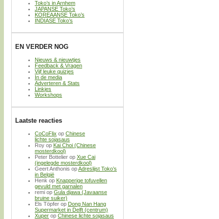
Toko’s in Arnhem
JAPANSE Toko’s
KOREAANSE Toko’s
INDIASE Toko’s
EN VERDER NOG
Nieuws & nieuwtjes
Feedback & Vragen
Vijf leuke quizjes
In de media
Adverteren & Stats
Linkjes
Workshops
Laatste reacties
CoCoFlix
op
Chinese
lichte sojasaus
Roy
op
Kai Choi (Chinese
mosterdkool)
Peter Bottelier
op
Xue Cai
(ingelegde mosterdkool)
Geert Anthonis
op
Adreslijst Toko’s
in België
Henk
op
Knapperige tofuvellen
gevuld met garnalen
remi
op
Gula djawa (Javaanse
bruine suiker)
Els Töpfer
op
Dong Nan Hang
Supermarket in Delft (centrum)
Xuper
op
Chinese lichte sojasaus