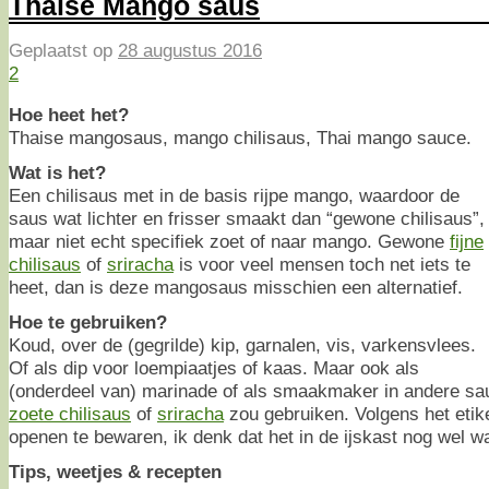
Thaise Mango saus
Geplaatst op
28 augustus 2016
2
Hoe heet het?
Thaise mangosaus, mango chilisaus, Thai mango sauce.
Wat is het?
Een chilisaus met in de basis rijpe mango, waardoor de
saus wat lichter en frisser smaakt dan “gewone chilisaus”,
maar niet echt specifiek zoet of naar mango. Gewone
fijne
chilisaus
of
sriracha
is voor veel mensen toch net iets te
heet, dan is deze mangosaus misschien een alternatief.
Hoe te gebruiken?
Koud, over de (gegrilde) kip, garnalen, vis, varkensvlees.
Of als dip voor loempiaatjes of kaas. Maar ook als
(onderdeel van) marinade of als smaakmaker in andere sauz
zoete chilisaus
of
sriracha
zou gebruiken. Volgens het etik
openen te bewaren, ik denk dat het in de ijskast nog wel w
Tips, weetjes & recepten