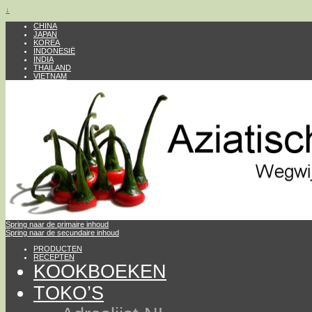
↓
CHINA
JAPAN
KOREA
INDONESIË
INDIA
THAILAND
VIETNAM
Spring naar de primaire inhoud
Spring naar de secundaire inhoud
PRODUCTEN
RECEPTEN
KOOKBOEKEN
TOKO’S