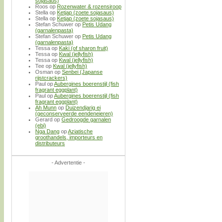
sojasaus)
Roos
op
Rozenwater & rozensiroop
Stella
op
Ketjap (zoete sojasaus)
Stella
op
Ketjap (zoete sojasaus)
Stefan Schuwer
op
Petis Udang
(garnalenpasta)
Stefan Schuwer
op
Petis Udang
(garnalenpasta)
Tessa
op
Kaki (of sharon fruit)
Tessa
op
Kwal (jellyfish)
Tessa
op
Kwal (jellyfish)
Tee
op
Kwal (jellyfish)
Osman
op
Senbei (Japanse
rijstcrackers)
Paul
op
Aubergines boerenstijl (fish
fragrant eggplant)
Paul
op
Aubergines boerenstijl (fish
fragrant eggplant)
Ah Munn
op
Duizendjarig ei
(geconserveerde eendeneieren)
Gerard
op
Gedroogde garnalen
(ebi)
Nga Dang
op
Aziatische
groothandels, importeurs en
distributeurs
- Advertentie -