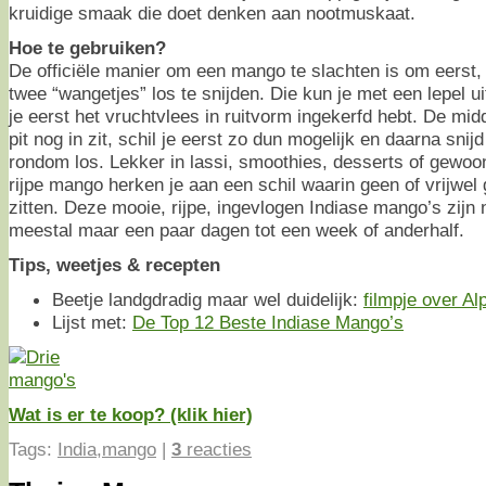
kruidige smaak die doet denken aan nootmuskaat.
Hoe te gebruiken?
De officiële manier om een mango te slachten is om eerst, 
twee “wangetjes” los te snijden. Die kun je met een lepel u
je eerst het vruchtvlees in ruitvorm ingekerfd hebt. De mid
pit nog in zit, schil je eerst zo dun mogelijk en daarna snij
rondom los. Lekker in lassi, smoothies, desserts of gewoon
rijpe mango herken je aan een schil waarin geen of vrijwe
zitten. Deze mooie, rijpe, ingevlogen Indiase mango’s zijn 
meestal maar een paar dagen tot een week of anderhalf.
Tips, weetjes & recepten
Beetje landgdradig maar wel duidelijk:
filmpje over A
Lijst met:
De Top 12 Beste Indiase Mango’s
Wat is er te koop? (klik hier)
Tags:
India
,
mango
|
3
reacties