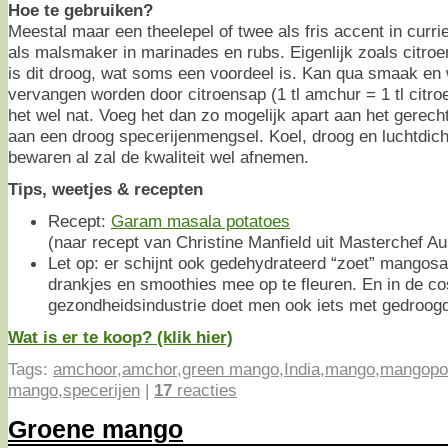
Hoe te gebruiken?
Meestal maar een theelepel of twee als fris accent in curri
als malsmaker in marinades en rubs. Eigenlijk zoals citroe
is dit droog, wat soms een voordeel is. Kan qua smaak en
vervangen worden door citroensap (1 tl amchur = 1 tl citro
het wel nat. Voeg het dan zo mogelijk apart aan het gerecht
aan een droog specerijenmengsel. Koel, droog en luchtdicht
bewaren al zal de kwaliteit wel afnemen.
Tips, weetjes & recepten
Recept:
Garam masala potatoes
(naar recept van Christine Manfield uit Masterchef Au
Let op: er schijnt ook gedehydrateerd “zoet” mangos
drankjes en smoothies mee op te fleuren. En in de c
gezondheidsindustrie doet men ook iets met gedroog
Wat is er te koop? (klik hier)
Tags:
amchoor
,
amchor
,
green mango
,
India
,
mango
,
mangopo
mango
,
specerijen
|
17
reacties
Groene mango