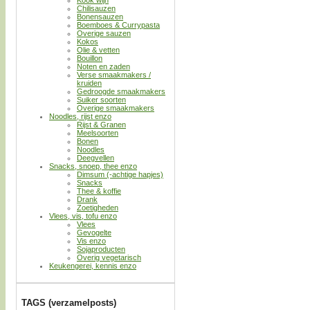
Chilisauzen
Bonensauzen
Boemboes & Currypasta
Overige sauzen
Kokos
Olie & vetten
Bouillon
Noten en zaden
Verse smaakmakers /
kruiden
Gedroogde smaakmakers
Suiker soorten
Overige smaakmakers
Noodles, rijst enzo
Rijst & Granen
Meelsoorten
Bonen
Noodles
Deegvellen
Snacks, snoep, thee enzo
Dimsum (-achtige hapjes)
Snacks
Thee & koffie
Drank
Zoetigheden
Vlees, vis, tofu enzo
Vlees
Gevogelte
Vis enzo
Sojaproducten
Overig vegetarisch
Keukengerei, kennis enzo
TAGS (verzamelposts)