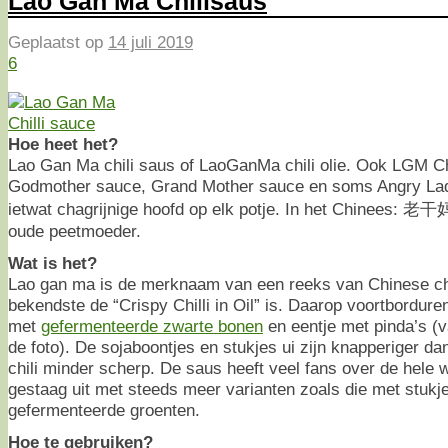
Lao Gan Ma Chilisaus
Geplaatst op
14 juli 2019
6
Hoe heet het?
Lao Gan Ma chili saus of LaoGanMa chili olie. Ook LGM Ch
Godmother sauce, Grand Mother sauce en soms Angry La
ietwat chagrijnige hoofd op elk potje. In het Chinees: 老干妈
oude peetmoeder.
Wat is het?
Lao gan ma is de merknaam van een reeks van Chinese ch
bekendste de “Crispy Chilli in Oil” is. Daarop voortbordure
met
gefermenteerde zwarte bonen
en eentje met pinda’s (v
de foto). De sojaboontjes en stukjes ui zijn knapperiger d
chili minder scherp. De saus heeft veel fans over de hele w
gestaag uit met steeds meer varianten zoals die met stukjes
gefermenteerde groenten.
Hoe te gebruiken?