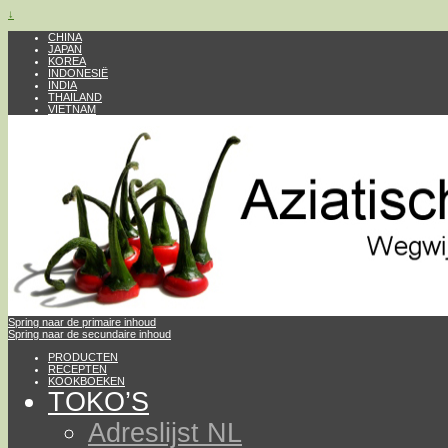
↓
CHINA
JAPAN
KOREA
INDONESIË
INDIA
THAILAND
VIETNAM
Spring naar de primaire inhoud
Spring naar de secundaire inhoud
PRODUCTEN
RECEPTEN
KOOKBOEKEN
TOKO’S
Adreslijst NL