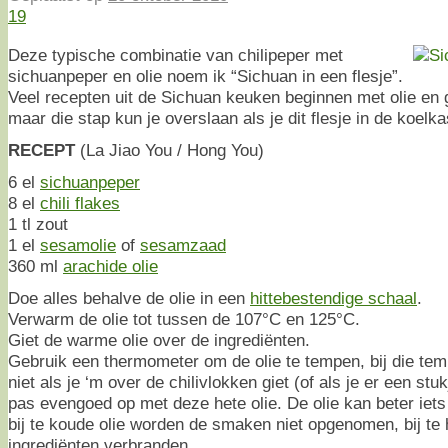
19
Deze typische combinatie van chilipeper met
sichuanpeper en olie noem ik “Sichuan in een flesje”.
Veel recepten uit de Sichuan keuken beginnen met olie en 
maar die stap kun je overslaan als je dit flesje in de koelka
RECEPT
(La Jiao You / Hong You)
6 el
sichuanpeper
8 el
chili flakes
1 tl zout
1 el
sesamolie
of
sesamzaad
360 ml
arachide olie
Doe alles behalve de olie in een
hittebestendige schaal
.
Verwarm de olie tot tussen de 107°C en 125°C.
Giet de warme olie over de ingrediënten.
Gebruik een thermometer om de olie te tempen, bij die temp
niet als je ‘m over de chilivlokken giet (of als je er een stu
pas evengoed op met deze hete olie. De olie kan beter iets 
bij te koude olie worden de smaken niet opgenomen, bij te 
ingrediënten verbranden.