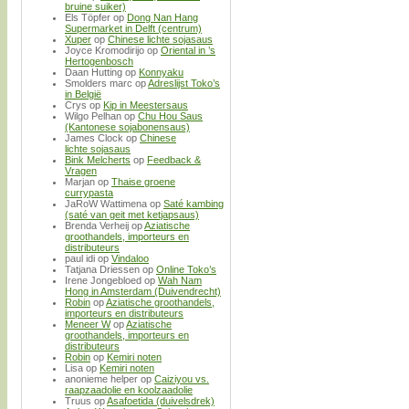
bruine suiker)
Els Töpfer
op
Dong Nan Hang
Supermarket in Delft (centrum)
Xuper
op
Chinese lichte sojasaus
Joyce Kromodirijo
op
Oriental in ’s
Hertogenbosch
Daan Hutting
op
Konnyaku
Smolders marc
op
Adreslijst Toko’s
in België
Crys
op
Kip in Meestersaus
Wilgo Pelhan
op
Chu Hou Saus
(Kantonese sojabonensaus)
James Clock
op
Chinese
lichte sojasaus
Bink Melcherts
op
Feedback &
Vragen
Marjan
op
Thaise groene
currypasta
JaRoW Wattimena
op
Saté kambing
(saté van geit met ketjapsaus)
Brenda Verheij
op
Aziatische
groothandels, importeurs en
distributeurs
paul idi
op
Vindaloo
Tatjana Driessen
op
Online Toko’s
Irene Jongebloed
op
Wah Nam
Hong in Amsterdam (Duivendrecht)
Robin
op
Aziatische groothandels,
importeurs en distributeurs
Meneer W
op
Aziatische
groothandels, importeurs en
distributeurs
Robin
op
Kemiri noten
Lisa
op
Kemiri noten
anonieme helper
op
Caiziyou vs.
raapzaadolie en koolzaadolie
Truus
op
Asafoetida (duivelsdrek)