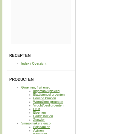
RECEPTEN
Index / Overzicht
PRODUCTEN
Groenten, fruit enzo
Ingemaakt/pickled
Blad/stengel groenten
Groene kruiden
Wortel/knol groenten
Vrucht/peul groenten
Fruit
Bloemen
Paddestoelen
Zeewier
Smaakmakers enzo
Sojasauzen
Azijnen
Kook wijn