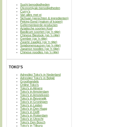
Sushi benodigdheden
Okonomiyaki benodigdheden
Curry’s
Van alles met ei
Sichuan (gerechten & ingredienten)
Peking Eend (maken of kopen)
Gefermenteerde producten
Aziatische soorten Kool
Basilicum soorten (op ’n rijtje)
Chinese Bieslook (op ’n rijtje)
Gember (op ’n rijtje)
Zwarte zaadjes (op ’n rijtje)
Sojabonensauzen (op ’n rijtje)
Japanse noodles (op ’n rijtje)
Chinese noodles (op ’n rijtje)
TOKO’S
Adreslijst Toko’s in Nederland
Adreslijst Toko’s in België
Groothandels
Online Toko’s
Toko’s in Almere
Toko’s in Amsterdam
Toko’s in Amstelveen
Toko’s in Beverwijk
Toko’s in Groningen
Toko’s in Leiden
Toko’s in Den Haag
Toko’s in Delft
Toko’s in Rotterdam
Toko’s in Utrecht
Toko’s Den Bosch
Toko’s in Tilburg