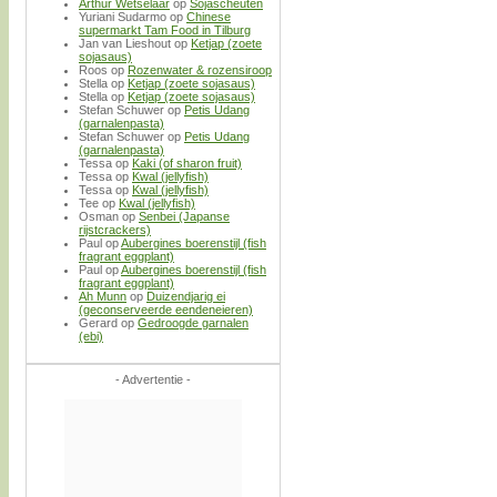
Arthur Wetselaar
op
Sojascheuten
Yuriani Sudarmo
op
Chinese
supermarkt Tam Food in Tilburg
Jan van Lieshout
op
Ketjap (zoete
sojasaus)
Roos
op
Rozenwater & rozensiroop
Stella
op
Ketjap (zoete sojasaus)
Stella
op
Ketjap (zoete sojasaus)
Stefan Schuwer
op
Petis Udang
(garnalenpasta)
Stefan Schuwer
op
Petis Udang
(garnalenpasta)
Tessa
op
Kaki (of sharon fruit)
Tessa
op
Kwal (jellyfish)
Tessa
op
Kwal (jellyfish)
Tee
op
Kwal (jellyfish)
Osman
op
Senbei (Japanse
rijstcrackers)
Paul
op
Aubergines boerenstijl (fish
fragrant eggplant)
Paul
op
Aubergines boerenstijl (fish
fragrant eggplant)
Ah Munn
op
Duizendjarig ei
(geconserveerde eendeneieren)
Gerard
op
Gedroogde garnalen
(ebi)
- Advertentie -