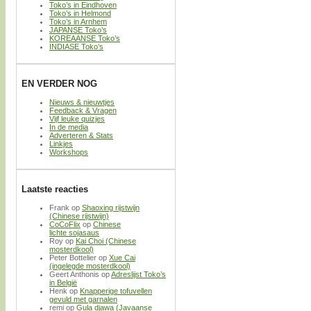
Toko’s in Eindhoven
Toko’s in Helmond
Toko’s in Arnhem
JAPANSE Toko’s
KOREAANSE Toko’s
INDIASE Toko’s
EN VERDER NOG
Nieuws & nieuwtjes
Feedback & Vragen
Vijf leuke quizjes
In de media
Adverteren & Stats
Linkjes
Workshops
Laatste reacties
Frank
op
Shaoxing rijstwijn
(Chinese rijstwijn)
CoCoFlix
op
Chinese
lichte sojasaus
Roy
op
Kai Choi (Chinese
mosterdkool)
Peter Bottelier
op
Xue Cai
(ingelegde mosterdkool)
Geert Anthonis
op
Adreslijst Toko’s
in België
Henk
op
Knapperige tofuvellen
gevuld met garnalen
remi
op
Gula djawa (Javaanse