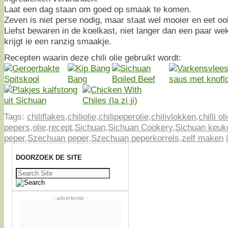
Laat een dag staan om goed op smaak te komen.
Zeven is niet perse nodig, maar staat wel mooier en eet ook
Liefst bewaren in de koelkast, niet langer dan een paar w
krijgt ie een ranzig smaakje.
Recepten waarin deze chili olie gebruikt wordt:
Tags:
chiliflakes
,
chiliolie
,
chilipeperolie
,
chilivlokken
,
chilli ol
pepers
,
olie
,
recept
,
Sichuan
,
Sichuan Cookery
,
Sichuan keuk
peper
,
Szechuan peper
,
Szechuan peperkorrels
,
zelf maken
DOORZOEK DE SITE
Zoeken
naar:
- advertentie -