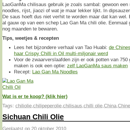
LaoGanMa chilisaus gebruik je zoals sambal: gewoon een 
noodles, rijst, jiaozi of wat je maar lekker lijkt. In dipsauz
De saus hoeft dus niet verhit te worden maar dat kan wel.
al gauw op van een schep Lao Gan Ma chili olie. Eenmaal 
nog maanden te bewaren.
Tips, weetjes & recepten
Lees het bijzondere verhaal van Tao Huabi:
de Chines
haar Crispy Chilli in Oil multi-miljonair werd
Voor de zwaarverslaafden zijn er ook potten van 750 
maken is ook een optie:
zelf LaoGanMa saus maken
Recept:
Lao Gan Ma Noodles
Wat is er te koop? (klik hier)
Tags:
chiliolie
,
chilipeperolie
,
chilisaus
,
chilli olie
,
China
,
Chin
Sichuan Chili Olie
Geplaatst op
20 oktober 2010