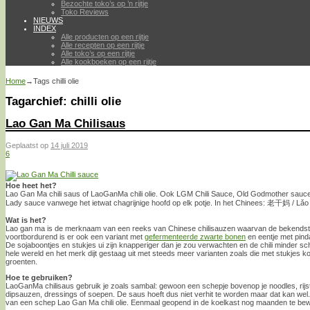
Bezochte toko’s op ’n rijtje
Toko Reviews
NIEUWS
INDEX
Alle producten op een rijtje
Alle recepten op een rijtje
Alle toko’s op een rijtje
Alle kookboeken op een rijtje
Home
→Tags
chilli olie
Tagarchief:
chilli olie
Lao Gan Ma Chilisaus
Geplaatst op
14 juli 2019
6
Hoe heet het?
Lao Gan Ma chili saus of LaoGanMa chili olie. Ook LGM Chili Sauce, Old Godmother sau
Lady sauce vanwege het ietwat chagrijnige hoofd op elk potje. In het Chinees: 老干妈 / Lǎo
Wat is het?
Lao gan ma is de merknaam van een reeks van Chinese chilisauzen waarvan de bekendste de
voortbordurend is er ook een variant met
gefermenteerde zwarte bonen
en eentje met pinda
De sojaboontjes en stukjes ui zijn knapperiger dan je zou verwachten en de chili minder sc
hele wereld en het merk dijt gestaag uit met steeds meer varianten zoals die met stukjes ko
groenten.
Hoe te gebruiken?
LaoGanMa chilisaus gebruik je zoals sambal: gewoon een schepje bovenop je noodles, rijst, ji
dipsauzen, dressings of soepen. De saus hoeft dus niet verhit te worden maar dat kan wel
van een schep Lao Gan Ma chili olie. Eenmaal geopend in de koelkast nog maanden te be