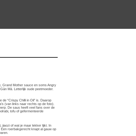
ce, Grand Mother sauce en soms Angry
 Gàn Mā. Letterlijk oude peetmoeder.
 “Crispy Chilli in Oil” is. Daarop
’s (van links naar rechts op de foto).
herp. De saus heeft veel fans over de
olrabi, tofu of gefermenteerde
aozi of wat je maar lekker lijkt. In
. Een roerbakgerecht knapt al gauw op
waren.