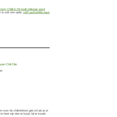
py Chilli in Oil multi-miljonair werd
 is ook een optie:
zelf LaoGanMa saus
an.
 over de chilivlokken giet (of als je er
e heet zijn dan te koud, bij te koude
.