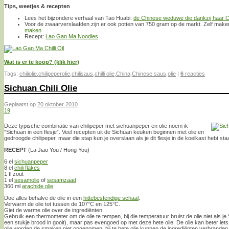
Tips, weetjes & recepten
Lees het bijzondere verhaal van Tao Huabi:
de Chinese weduwe die dankzij haar Cris
Voor de zwaarverslaafden zijn er ook potten van 750 gram op de markt. Zelf maken
maken
Recept:
Lao Gan Ma Noodles
Wat is er te koop? (klik hier)
Tags:
chiliolie
,
chilipeperolie
,
chilisaus
,
chilli olie
,
China
,
Chinese saus
,
olie
|
6
reacties
Sichuan Chili Olie
Geplaatst op
20 oktober 2010
19
Deze typische combinatie van chilipeper met sichuanpeper en olie noem ik
“Sichuan in een flesje”. Veel recepten uit de Sichuan keuken beginnen met olie en
gedroogde chilipeper, maar die stap kun je overslaan als je dit flesje in de koelkast hebt sta
RECEPT
(La Jiao You / Hong You)
6 el
sichuanpeper
8 el
chili flakes
1 tl zout
1 el
sesamolie
of
sesamzaad
360 ml
arachide olie
Doe alles behalve de olie in een
hittebestendige schaal
.
Verwarm de olie tot tussen de 107°C en 125°C.
Giet de warme olie over de ingrediënten.
Gebruik een thermometer om de olie te tempen, bij die temperatuur bruist de olie niet als je ‘m
een stukje brood in gooit), maar pas evengoed op met deze hete olie. De olie kan beter iets t
olie worden de smaken niet opgenomen, bij te hete olie kunnen de ingrediënten verbranden