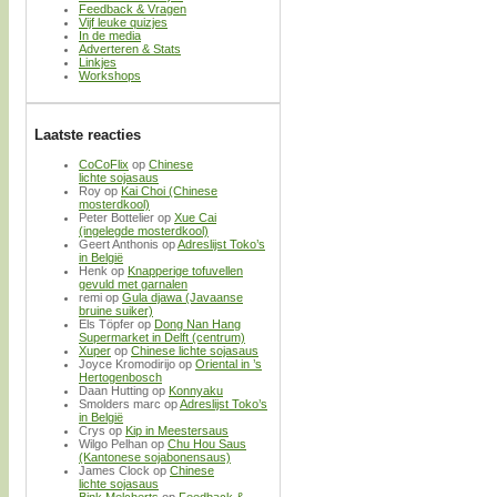
Feedback & Vragen
Vijf leuke quizjes
In de media
Adverteren & Stats
Linkjes
Workshops
Laatste reacties
CoCoFlix
op
Chinese
lichte sojasaus
Roy
op
Kai Choi (Chinese
mosterdkool)
Peter Bottelier
op
Xue Cai
(ingelegde mosterdkool)
Geert Anthonis
op
Adreslijst Toko’s
in België
Henk
op
Knapperige tofuvellen
gevuld met garnalen
remi
op
Gula djawa (Javaanse
bruine suiker)
Els Töpfer
op
Dong Nan Hang
Supermarket in Delft (centrum)
Xuper
op
Chinese lichte sojasaus
Joyce Kromodirijo
op
Oriental in ’s
Hertogenbosch
Daan Hutting
op
Konnyaku
Smolders marc
op
Adreslijst Toko’s
in België
Crys
op
Kip in Meestersaus
Wilgo Pelhan
op
Chu Hou Saus
(Kantonese sojabonensaus)
James Clock
op
Chinese
lichte sojasaus
Bink Melcherts
op
Feedback &