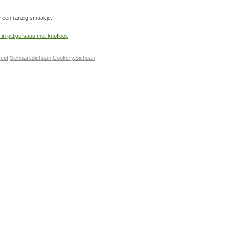
e een ranzig smaakje.
cept
,
Sichuan
,
Sichuan Cookery
,
Sichuan