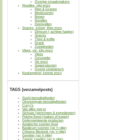
Overige smaakmakers
Noodles, rijst enzo
Rijst & Granen
Meelsoorten
Bonen
Noodles
Deegvellen
Snacks, snoep, thee enzo
Dimsum (-achtige hapjes)
Snacks
Thee & koffie
Drank
Zoetigheden
Vlees, vis, tofu enzo
Vlees
Gevogelte
Vis enzo
Sojaproducten
Overig vegetarisch
Keukengerei, kennis enzo
TAGS (verzamelposts)
Sushi benodigdheden
Okonomiyaki benodigdheden
Curry’s
Van alles met ei
Sichuan (gerechten & ingredienten)
Peking Eend (maken of kopen)
Gefermenteerde producten
Aziatische soorten Kool
Basilicum soorten (op ’n rijtje)
Chinese Bieslook (op ’n rijtje)
Gember (op ’n rijtje)
Zwarte zaadjes (op ’n rijtje)