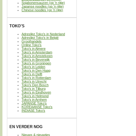
Sojabonensauzen (op ’n rijtje)
Japanse noodles (op ’n rijtje)
Chinese noodles (op ’n rijtje)
TOKO’S
Adreslijst Toko’s in Nederland
Adreslijst Toko’s in België
Groothandels
Online Toko’s
Toko’s in Almere
Toko’s in Amsterdam
Toko’s in Amstelveen
Toko’s in Beverwijk
Toko’s in Groningen
Toko’s in Leiden
Toko’s in Den Haag
Toko’s in Delft
Toko’s in Rotterdam
Toko’s in Utrecht
Toko’s Den Bosch
Toko’s in Tilburg
Toko’s in Eindhoven
Toko’s in Helmond
Toko’s in Arnhem
JAPANSE Toko’s
KOREAANSE Toko’s
INDIASE Toko’s
EN VERDER NOG
Nieuws & nieuwtjes