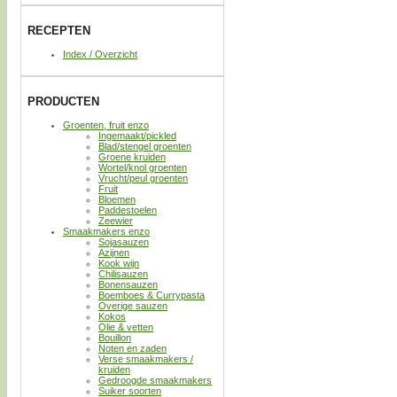
RECEPTEN
Index / Overzicht
PRODUCTEN
Groenten, fruit enzo
Ingemaakt/pickled
Blad/stengel groenten
Groene kruiden
Wortel/knol groenten
Vrucht/peul groenten
Fruit
Bloemen
Paddestoelen
Zeewier
Smaakmakers enzo
Sojasauzen
Azijnen
Kook wijn
Chilisauzen
Bonensauzen
Boemboes & Currypasta
Overige sauzen
Kokos
Olie & vetten
Bouillon
Noten en zaden
Verse smaakmakers /
kruiden
Gedroogde smaakmakers
Suiker soorten