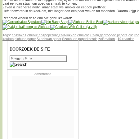
Laat een dag staan om goed op smaak te komen.
Zeven is niet perse nodig, maar staat wel mooier en eet ook prettiger.
Liefst bewaren in de koelkast, niet langer dan een paar weken tot maanden. Daarna krijgt i
Recepten waarin deze chili olie gebruikt wordt:
Tags:
chiliflakes
,
chiliolie
,
chilipeperolie
,
chilivlokken
,
chilli olie
,
China
,
gedroogde pepers
,
olie
,
re
keuken
,
sichuan peper
,
Szechuan peper
,
Szechuan peperkorrels
,
zelf maken
|
19
reacties
DOORZOEK DE SITE
Zoeken
naar:
- advertentie -