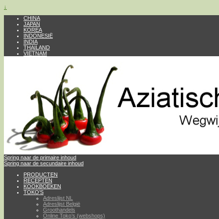
↓
CHINA
JAPAN
KOREA
INDONESIË
INDIA
THAILAND
VIETNAM
Spring naar de primaire inhoud
Spring naar de secundaire inhoud
PRODUCTEN
RECEPTEN
KOOKBOEKEN
TOKO’S
Adreslijst NL
Adreslijst België
Groothandels
Online Toko’s (webshops)