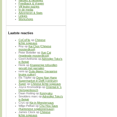
Nieuws & nieuwtjes
Feedback & Vragen
Vijf leuke quizjes
In de media
Adverteren & Stats
Linkjes
Workshops
Laatste reacties
CoCoFlix
op
Chinese
lichte sojasaus
Roy
op
Kai Choi (Chinese
mosterdkool)
Peter Bottelier
op
Xue Cai
(ingelegde mosterdkool)
Geert Anthonis
op
Adreslijst Toko’s
in België
Henk
op
Knapperige tofuvellen
gevuld met garnalen
remi
op
Gula djawa (Javaanse
bruine suiker)
Els Töpfer
op
Dong Nan Hang
Supermarket in Delft (centrum)
Xuper
op
Chinese lichte sojasaus
Joyce Kromodirijo
op
Oriental in ’s
Hertogenbosch
Daan Hutting
op
Konnyaku
Smolders marc
op
Adreslijst Toko’s
in België
Crys
op
Kip in Meestersaus
Wilgo Pelhan
op
Chu Hou Saus
(Kantonese sojabonensaus)
James Clock
op
Chinese
lichte sojasaus