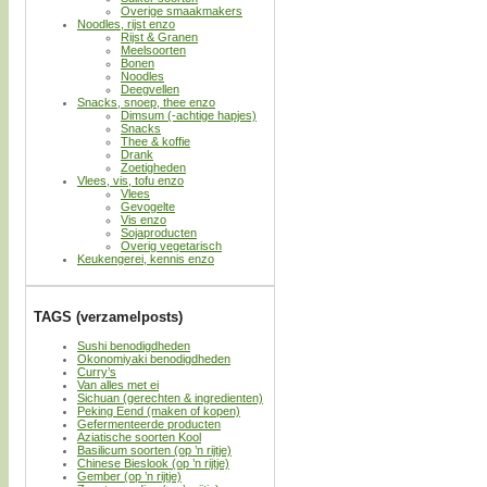
Overige smaakmakers
Noodles, rijst enzo
Rijst & Granen
Meelsoorten
Bonen
Noodles
Deegvellen
Snacks, snoep, thee enzo
Dimsum (-achtige hapjes)
Snacks
Thee & koffie
Drank
Zoetigheden
Vlees, vis, tofu enzo
Vlees
Gevogelte
Vis enzo
Sojaproducten
Overig vegetarisch
Keukengerei, kennis enzo
TAGS (verzamelposts)
Sushi benodigdheden
Okonomiyaki benodigdheden
Curry’s
Van alles met ei
Sichuan (gerechten & ingredienten)
Peking Eend (maken of kopen)
Gefermenteerde producten
Aziatische soorten Kool
Basilicum soorten (op ’n rijtje)
Chinese Bieslook (op ’n rijtje)
Gember (op ’n rijtje)