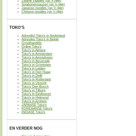
Zwarte zaadjes (op ’n rijtje)
Sojabonensauzen (op ’n rijtje)
Japanse noodles (op ’n rijtje)
Chinese noodles (op ’n rijtje)
TOKO’S
Adreslijst Toko’s in Nederland
Adreslijst Toko’s in België
Groothandels
Online Toko’s
Toko’s in Almere
Toko’s in Amsterdam
Toko’s in Amstelveen
Toko’s in Beverwijk
Toko’s in Groningen
Toko’s in Leiden
Toko’s in Den Haag
Toko’s in Delft
Toko’s in Rotterdam
Toko’s in Utrecht
Toko’s Den Bosch
Toko’s in Tilburg
Toko’s in Eindhoven
Toko’s in Helmond
Toko’s in Arnhem
JAPANSE Toko’s
KOREAANSE Toko’s
INDIASE Toko’s
EN VERDER NOG