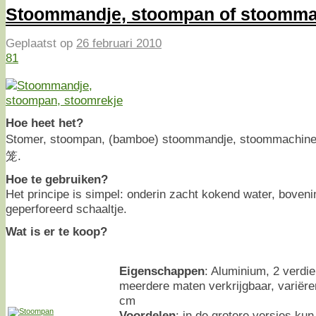
Stoommandje, stoompan of stoomma
Geplaatst op
26 februari 2010
81
Hoe heet het?
Stomer, stoompan, (bamboe) stoommandje, stoommachine,
笼.
Hoe te gebruiken?
Het principe is simpel: onderin zacht kokend water, boveni
geperforeerd schaaltje.
Wat is er te koop?
Eigenschappen
: Aluminium, 2 verdi
meerdere maten verkrijgbaar, variëre
cm
Voordelen
: in de grotere versies kun