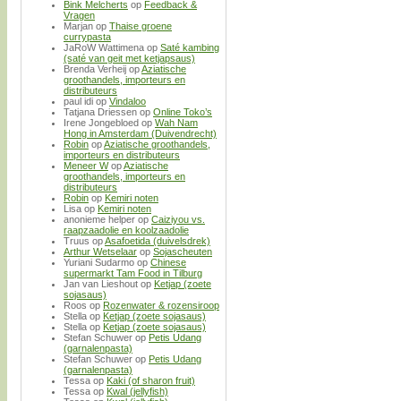
Bink Melcherts
op
Feedback &
Vragen
Marjan
op
Thaise groene
currypasta
JaRoW Wattimena
op
Saté kambing
(saté van geit met ketjapsaus)
Brenda Verheij
op
Aziatische
groothandels, importeurs en
distributeurs
paul idi
op
Vindaloo
Tatjana Driessen
op
Online Toko’s
Irene Jongebloed
op
Wah Nam
Hong in Amsterdam (Duivendrecht)
Robin
op
Aziatische groothandels,
importeurs en distributeurs
Meneer W
op
Aziatische
groothandels, importeurs en
distributeurs
Robin
op
Kemiri noten
Lisa
op
Kemiri noten
anonieme helper
op
Caiziyou vs.
raapzaadolie en koolzaadolie
Truus
op
Asafoetida (duivelsdrek)
Arthur Wetselaar
op
Sojascheuten
Yuriani Sudarmo
op
Chinese
supermarkt Tam Food in Tilburg
Jan van Lieshout
op
Ketjap (zoete
sojasaus)
Roos
op
Rozenwater & rozensiroop
Stella
op
Ketjap (zoete sojasaus)
Stella
op
Ketjap (zoete sojasaus)
Stefan Schuwer
op
Petis Udang
(garnalenpasta)
Stefan Schuwer
op
Petis Udang
(garnalenpasta)
Tessa
op
Kaki (of sharon fruit)
Tessa
op
Kwal (jellyfish)