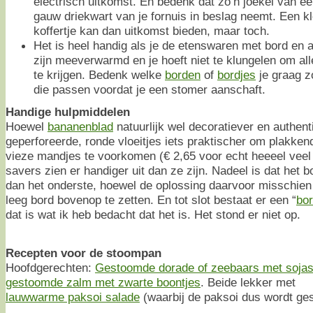
electrisch uitkomst. En bedenk dat zo’n joekel van 
gauw driekwart van je fornuis in beslag neemt. Een kle
koffertje kan dan uitkomst bieden, maar toch.
Het is heel handig als je de etenswaren met bord en 
zijn meeverwarmd en je hoeft niet te klungelen om alle
te krijgen. Bedenk welke
borden
of
bordjes
je graag z
die passen voordat je een stomer aanschaft.
Handige hulpmiddelen
Hoewel
bananenblad
natuurlijk wel decoratiever en authenti
geperforeerde, ronde vloeitjes iets praktischer om plakk
vieze mandjes te voorkomen (€ 2,65 voor echt heeeel veel v
savers zien er handiger uit dan ze zijn. Nadeel is dat het b
dan het onderste, hoewel de oplossing daarvoor misschie
leeg bord bovenop te zetten. En tot slot bestaat er een “
bo
dat is wat ik heb bedacht dat het is. Het stond er niet op.
Recepten voor de stoompan
Hoofdgerechten:
Gestoomde dorade of zeebaars met soja
gestoomde zalm met zwarte boontjes
. Beide lekker met
lauwwarme paksoi salade
(waarbij de paksoi dus wordt ge