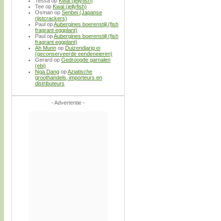
Tessa
op
Kwal (jellyfish)
Tee
op
Kwal (jellyfish)
Osman
op
Senbei (Japanse
rijstcrackers)
Paul
op
Aubergines boerenstijl (fish
fragrant eggplant)
Paul
op
Aubergines boerenstijl (fish
fragrant eggplant)
Ah Munn
op
Duizendjarig ei
(geconserveerde eendeneieren)
Gerard
op
Gedroogde garnalen
(ebi)
Nga Dang
op
Aziatische
groothandels, importeurs en
distributeurs
- Advertentie -