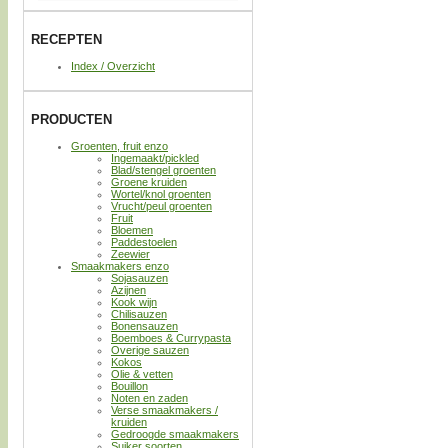
RECEPTEN
Index / Overzicht
PRODUCTEN
Groenten, fruit enzo
Ingemaakt/pickled
Blad/stengel groenten
Groene kruiden
Wortel/knol groenten
Vrucht/peul groenten
Fruit
Bloemen
Paddestoelen
Zeewier
Smaakmakers enzo
Sojasauzen
Azijnen
Kook wijn
Chilisauzen
Bonensauzen
Boemboes & Currypasta
Overige sauzen
Kokos
Olie & vetten
Bouillon
Noten en zaden
Verse smaakmakers /
kruiden
Gedroogde smaakmakers
Suiker soorten