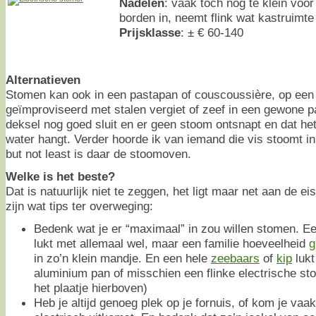
Nadelen
: vaak toch nog te klein voo
borden in, neemt flink wat kastruimte
Prijsklasse
: ± € 60-140
Alternatieven
Stomen kan ook in een pastapan of couscoussière, op een e
geïmproviseerd met stalen vergiet of zeef in een gewone p
deksel nog goed sluit en er geen stoom ontsnapt en dat het 
water hangt. Verder hoorde ik van iemand die vis stoomt i
but not least is daar de stoomoven.
Welke is het beste?
Dat is natuurlijk niet te zeggen, het ligt maar net aan de eis
zijn wat tips ter overweging:
Bedenk wat je er “maximaal” in zou willen stomen. 
lukt met allemaal wel, maar een familie hoeveelheid
g
in zo’n klein mandje. En een hele
zeebaars
of
kip
lukt
aluminium pan of misschien een flinke electrische sto
het plaatje hierboven)
Heb je altijd genoeg plek op je fornuis, of kom je vaak