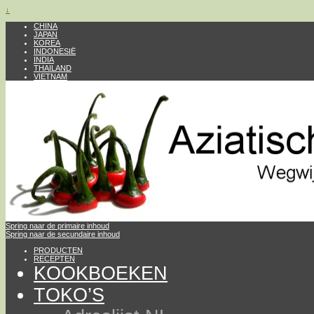
↓
CHINA
JAPAN
KOREA
INDONESIË
INDIA
THAILAND
VIETNAM
Spring naar de primaire inhoud
Spring naar de secundaire inhoud
PRODUCTEN
RECEPTEN
KOOKBOEKEN
TOKO’S