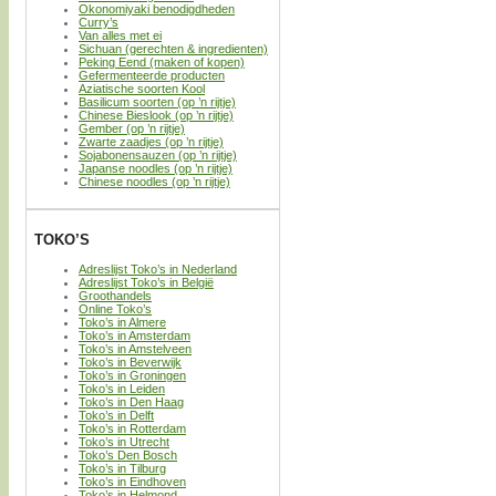
Okonomiyaki benodigdheden
Curry’s
Van alles met ei
Sichuan (gerechten & ingredienten)
Peking Eend (maken of kopen)
Gefermenteerde producten
Aziatische soorten Kool
Basilicum soorten (op ’n rijtje)
Chinese Bieslook (op ’n rijtje)
Gember (op ’n rijtje)
Zwarte zaadjes (op ’n rijtje)
Sojabonensauzen (op ’n rijtje)
Japanse noodles (op ’n rijtje)
Chinese noodles (op ’n rijtje)
TOKO’S
Adreslijst Toko’s in Nederland
Adreslijst Toko’s in België
Groothandels
Online Toko’s
Toko’s in Almere
Toko’s in Amsterdam
Toko’s in Amstelveen
Toko’s in Beverwijk
Toko’s in Groningen
Toko’s in Leiden
Toko’s in Den Haag
Toko’s in Delft
Toko’s in Rotterdam
Toko’s in Utrecht
Toko’s Den Bosch
Toko’s in Tilburg
Toko’s in Eindhoven
Toko’s in Helmond