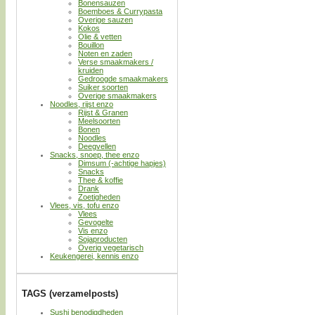
Bonensauzen
Boemboes & Currypasta
Overige sauzen
Kokos
Olie & vetten
Bouillon
Noten en zaden
Verse smaakmakers /
kruiden
Gedroogde smaakmakers
Suiker soorten
Overige smaakmakers
Noodles, rijst enzo
Rijst & Granen
Meelsoorten
Bonen
Noodles
Deegvellen
Snacks, snoep, thee enzo
Dimsum (-achtige hapjes)
Snacks
Thee & koffie
Drank
Zoetigheden
Vlees, vis, tofu enzo
Vlees
Gevogelte
Vis enzo
Sojaproducten
Overig vegetarisch
Keukengerei, kennis enzo
TAGS (verzamelposts)
Sushi benodigdheden