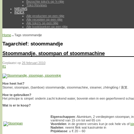
Bezochte toko’s op ’n rijtje
Toko Reviews
NIEUWS
INDEX
Alle producten op een rijtje
Alle recepten op een rijtje
Alle toko’s op een rijtje
Alle kookboeken op een rijtje
Home
→Tags
stoommandje
Tagarchief:
stoommandje
Stoommandje, stoompan of stoommachine
Geplaatst op
26 februari 2010
81
Hoe heet het?
Stomer, stoompan, (bamboe) stoommandje, stoommachine, steamer, zhēnglóng / 蒸笼.
Hoe te gebruiken?
Het principe is simpel: onderin zacht kokend water, bovenin eten in een geperforeerd schaal
Wat is er te koop?
Eigenschappen
: Aluminium, 2 verdiepingen stoompan, i
variërend van 15 cm tot wel 65 cm
Voordelen
: in de grotere versies kun je ook hele vis of
ki
Nadelen
: neemt flink wat kastruimte in
Prijsklasse
: ± € 20 – 60