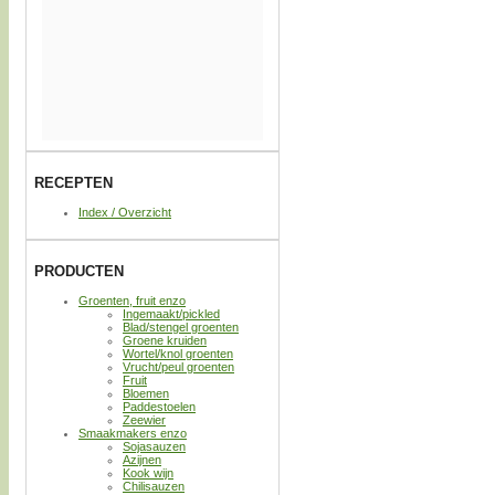
RECEPTEN
Index / Overzicht
PRODUCTEN
Groenten, fruit enzo
Ingemaakt/pickled
Blad/stengel groenten
Groene kruiden
Wortel/knol groenten
Vrucht/peul groenten
Fruit
Bloemen
Paddestoelen
Zeewier
Smaakmakers enzo
Sojasauzen
Azijnen
Kook wijn
Chilisauzen