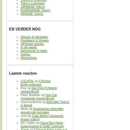
Toko’s in Arnhem
JAPANSE Toko’s
KOREAANSE Toko’s
INDIASE Toko’s
EN VERDER NOG
Nieuws & nieuwtjes
Feedback & Vragen
Vijf leuke quizjes
In de media
Adverteren & Stats
Linkjes
Workshops
Laatste reacties
CoCoFlix
op
Chinese
lichte sojasaus
Roy
op
Kai Choi (Chinese
mosterdkool)
Peter Bottelier
op
Xue Cai
(ingelegde mosterdkool)
Geert Anthonis
op
Adreslijst Toko’s
in België
Henk
op
Knapperige tofuvellen
gevuld met garnalen
remi
op
Gula djawa (Javaanse
bruine suiker)
Els Töpfer
op
Dong Nan Hang
Supermarket in Delft (centrum)
Xuper
op
Chinese lichte sojasaus