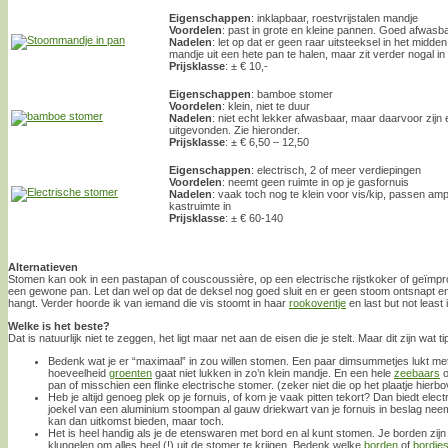
Eigenschappen
: inklapbaar, roestvrijstalen mandje
Voordelen
: past in grote en kleine pannen. Goed afwasba
Nadelen
: let op dat er geen raar uitsteeksel in het midde
mandje uit een hete pan te halen, maar zit verder nogal in
Prijsklasse
: ± € 10,-
Eigenschappen
: bamboe stomer
Voordelen
: klein, niet te duur
Nadelen
: niet echt lekker afwasbaar, maar daarvoor zijn 
uitgevonden. Zie hieronder.
Prijsklasse
: ± € 6,50 – 12,50
Eigenschappen
: electrisch, 2 of meer verdiepingen
Voordelen
: neemt geen ruimte in op je gasfornuis
Nadelen
: vaak toch nog te klein voor vis/kip, passen amp
kastruimte in
Prijsklasse
: ± € 60-140
Alternatieven
Stomen kan ook in een pastapan of couscoussière, op een electrische rijstkoker of geïmprov
een gewone pan. Let dan wel op dat de deksel nog goed sluit en er geen stoom ontsnapt en d
hangt. Verder hoorde ik van iemand die vis stoomt in haar
rookoventje
en last but not least
Welke is het beste?
Dat is natuurlijk niet te zeggen, het ligt maar net aan de eisen die je stelt. Maar dit zijn wat 
Bedenk wat je er “maximaal” in zou willen stomen. Een paar dimsummetjes lukt met 
hoeveelheid
groenten
gaat niet lukken in zo’n klein mandje. En een hele
zeebaars
o
pan of misschien een flinke electrische stomer. (zeker niet die op het plaatje hierb
Heb je altijd genoeg plek op je fornuis, of kom je vaak pitten tekort? Dan biedt elec
joekel van een aluminium stoompan al gauw driekwart van je fornuis in beslag neemt.
kan dan uitkomst bieden, maar toch.
Het is heel handig als je de etenswaren met bord en al kunt stomen. Je borden zijn
klungelen om alles heel (!) uit de stomer te krijgen. Bedenk welke
borden
of
bordje