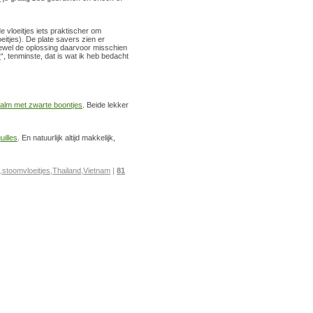
e vloeitjes iets praktischer om
tjes). De plate savers zien er
hoewel de oplossing daarvoor misschien
r
“, tenminste, dat is wat ik heb bedacht
alm met zwarte boontjes
. Beide lekker
illes
. En natuurlijk altijd makkelijk,
,
stoomvloeitjes
,
Thailand
,
Vietnam
|
81