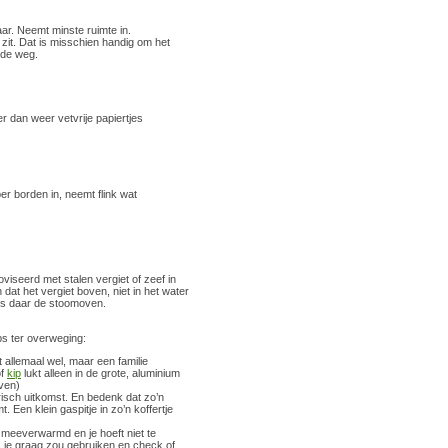
ar. Neemt minste ruimte in.
n zit. Dat is misschien handig om het
 de weg.
er dan weer vetvrije papiertjes
er borden in, neemt flink wat
iseerd met stalen vergiet of zeef in
at het vergiet boven, niet in het water
 is daar de stoomoven.
tips ter overweging:
allemaal wel, maar een familie
f
kip
lukt alleen in de grote, aluminium
oven)
trisch uitkomst. En bedenk dat zo’n
 Een klein gaspitje in zo’n koffertje
 meeverwarmd en je hoeft niet te
s
je graag zou gebruiken en check of