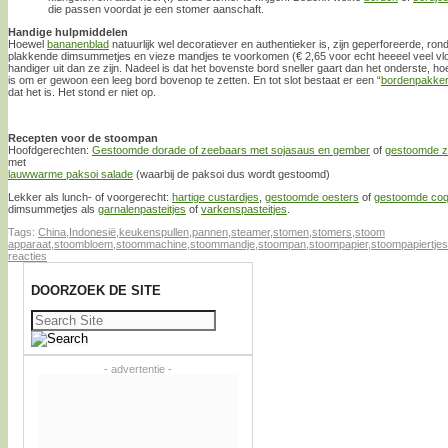
die passen voordat je een stomer aanschaft.
Handige hulpmiddelen
Hoewel
bananenblad
natuurlijk wel decoratiever en authentieker is, zijn geperforeerde, rond
plakkende dimsummetjes en vieze mandjes te voorkomen (€ 2,65 voor echt heeeel veel vloei
handiger uit dan ze zijn. Nadeel is dat het bovenste bord sneller gaart dan het onderste, 
is om er gewoon een leeg bord bovenop te zetten. En tot slot bestaat er een “
bordenpakke
dat het is. Het stond er niet op.
Recepten voor de stoompan
Hoofdgerechten:
Gestoomde dorade of zeebaars met sojasaus en gember
of
gestoomde z
met
lauwwarme paksoi salade
(waarbij de paksoi dus wordt gestoomd)
Lekker als lunch- of voorgerecht:
hartige custardjes
,
gestoomde oesters
of
gestoomde coqu
dimsummetjes als
garnalenpasteitjes
of
varkenspasteitjes
.
Tags:
China
,
Indonesië
,
keukenspullen
,
pannen
,
steamer
,
stomen
,
stomers
,
stoom
apparaat
,
stoombloem
,
stoommachine
,
stoommandje
,
stoompan
,
stoompapier
,
stoompapiertjes
reacties
DOORZOEK DE SITE
Zoeken
naar:
- advertentie -