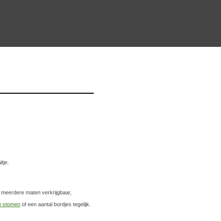
tje.
n meerdere maten verkrijgbaar,
p stomen
of een aantal bordjes tegelijk.