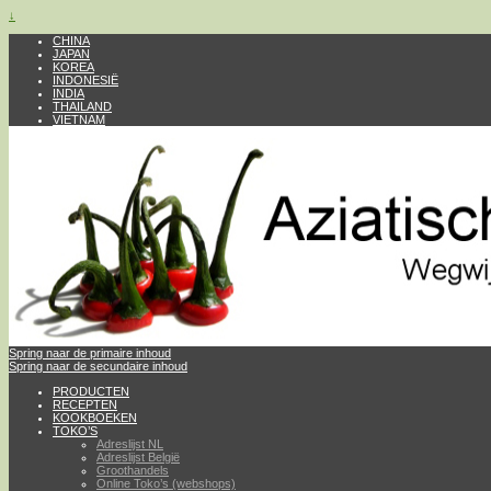
↓
CHINA
JAPAN
KOREA
INDONESIË
INDIA
THAILAND
VIETNAM
Spring naar de primaire inhoud
Spring naar de secundaire inhoud
PRODUCTEN
RECEPTEN
KOOKBOEKEN
TOKO’S
Adreslijst NL
Adreslijst België
Groothandels
Online Toko’s (webshops)