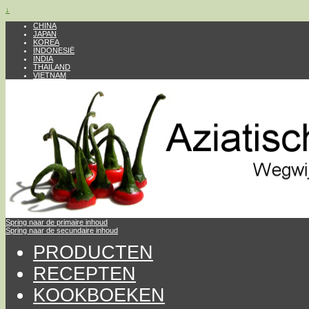
↓
CHINA
JAPAN
KOREA
INDONESIË
INDIA
THAILAND
VIETNAM
Spring naar de primaire inhoud
Spring naar de secundaire inhoud
PRODUCTEN
RECEPTEN
KOOKBOEKEN