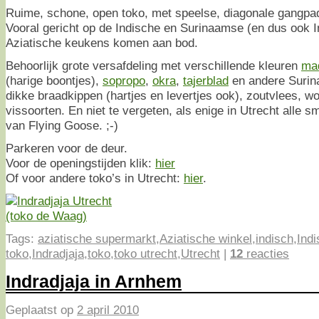
Ruime, schone, open toko, met speelse, diagonale gangpade
Vooral gericht op de Indische en Surinaamse (en dus ook I
Aziatische keukens komen aan bod.
Behoorlijk grote versafdeling met verschillende kleuren
ma
(harige boontjes),
sopropo
,
okra
,
tajerblad
en andere Surin
dikke braadkippen (hartjes en levertjes ook), zoutvlees, w
vissoorten. En niet te vergeten, als enige in Utrecht alle 
van Flying Goose. ;-)
Parkeren voor de deur.
Voor de openingstijden klik:
hier
Of voor andere toko’s in Utrecht:
hier
.
Tags:
aziatische supermarkt
,
Aziatische winkel
,
indisch
,
Ind
toko
,
Indradjaja
,
toko
,
toko utrecht
,
Utrecht
|
12
reacties
Indradjaja in Arnhem
Geplaatst op
2 april 2010