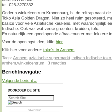
tel. 026-3270332
Onderin winkelcentrum Kronenburg, bij de roltrap naast de
Toko Asia Golden Dragon. Niet zo heel ruim gesorteerd, m
basics voor vele Aziatische keukens, met waarschijnlijk ee
Indische. Ook wel wat verse groenten, kruiden, tofu.
En natuurlijk een goedlopende afhaalcounter met lekkere i
Voor de openingstijden, klik:
hier
Klik hier voor andere:
toko’s in Arnhem
Tags:
Arnhem
,
aziatische supermarkt
,
indisch
,
Indische toko
arnhem
,
winkelcentrum
|
3
reacties
Berichtnavigatie
Volgende bericht
→
DOORZOEK DE SITE
Zoeken
naar:
- advertentie -