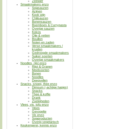
Zeewier
Smaakmakers enzo
Sojasauzen
Azijnen
Kook wijn
Chilisauzen
Bonensauzen
Boemboes & Currypasta
Overige sauzen
Kokos
Olie & vetten
Bouillon
Noten en zaden
Verse smaakmakers /
kruiden
Gedroogde smaakmakers
Suiker soorten
Overige smaakmakers
Noodles, rijst enzo
Rijst & Granen
Meelsoorten
Bonen
Noodles
Deegvellen
Snacks, snoep, thee enzo
Dimsum (-achtige hapjes)
Snacks
Thee & koffie
Drank
Zoetigheden
Vlees, vis, tofu enzo
Vlees
Gevogelte
Vis enzo
Sojaproducten
Overig vegetarisch
Keukengerei, kennis enzo