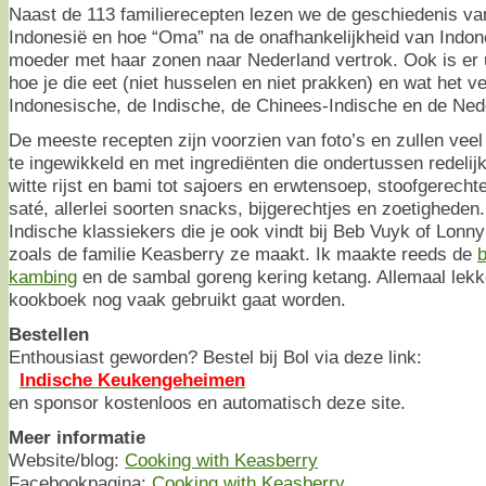
Naast de 113 familierecepten lezen we de geschiedenis van
Indonesië en hoe “Oma” na de onafhankelijkheid van Indon
moeder met haar zonen naar Nederland vertrok. Ook is er uit
hoe je die eet (niet husselen en niet prakken) en wat het ve
Indonesische, de Indische, de Chinees-Indische en de Ned
De meeste recepten zijn voorzien van foto’s en zullen vee
te ingewikkeld en met ingrediënten die ondertussen redelijk
witte rijst en bami tot sajoers en erwtensoep, stoofgerecht
saté, allerlei soorten snacks, bijgerechtjes en zoetigheden.
Indische klassiekers die je ook vindt bij Beb Vuyk of Lon
zoals de familie Keasberry ze maakt. Ik maakte reeds de
kambing
en de sambal goreng kering ketang. Allemaal lekke
kookboek nog vaak gebruikt gaat worden.
Bestellen
Enthousiast geworden? Bestel bij Bol via deze link:
Indische Keukengeheimen
en sponsor kostenloos en automatisch deze site.
Meer informatie
Website/blog:
Cooking with Keasberry
Facebookpagina:
Cooking with Keasberry