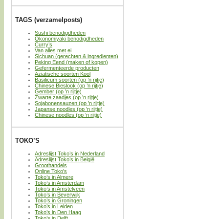
TAGS (verzamelposts)
Sushi benodigdheden
Okonomiyaki benodigdheden
Curry’s
Van alles met ei
Sichuan (gerechten & ingredienten)
Peking Eend (maken of kopen)
Gefermenteerde producten
Aziatische soorten Kool
Basilicum soorten (op ’n rijtje)
Chinese Bieslook (op ’n rijtje)
Gember (op ’n rijtje)
Zwarte zaadjes (op ’n rijtje)
Sojabonensauzen (op ’n rijtje)
Japanse noodles (op ’n rijtje)
Chinese noodles (op ’n rijtje)
TOKO’S
Adreslijst Toko’s in Nederland
Adreslijst Toko’s in België
Groothandels
Online Toko’s
Toko’s in Almere
Toko’s in Amsterdam
Toko’s in Amstelveen
Toko’s in Beverwijk
Toko’s in Groningen
Toko’s in Leiden
Toko’s in Den Haag
Toko’s in Delft