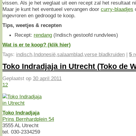
vissen. Als je het weglaat uit een recept zal het resultaat n
Maar je kunt het eventueel vervangen door
curry-blaadjes
o
ingevroren en gedroogd te koop.
Tips, weetjes & recepten
Recept:
rendang
(Indisch gestoofd rundvlees)
Wat is er te koop? (klik hier)
Tags:
indisch
,
Indonesië
,
salaamblad
,
verse bladkruiden
|
5
r
Toko Indradjaja in Utrecht (Toko de 
Geplaatst op
30 april 2011
12
Toko Indradjaja
Prins Bernhardplein 54
3555 AL Utrecht
tel. 030-2334259