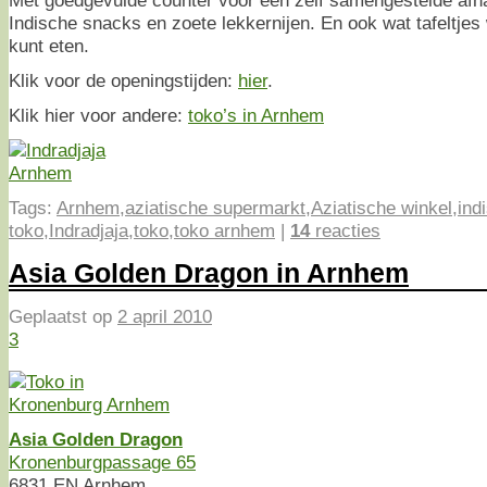
Met goedgevulde counter voor een zelf samengestelde afha
Indische snacks en zoete lekkernijen. En ook wat tafeltjes 
kunt eten.
Klik voor de openingstijden:
hier
.
Klik hier voor andere:
toko’s in Arnhem
Tags:
Arnhem
,
aziatische supermarkt
,
Aziatische winkel
,
ind
toko
,
Indradjaja
,
toko
,
toko arnhem
|
14
reacties
Asia Golden Dragon in Arnhem
Geplaatst op
2 april 2010
3
Asia Golden Dragon
Kronenburgpassage 65
6831 EN Arnhem