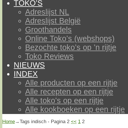
TOKO’S
Adreslijst NL
Adreslijst België
Groothandels
Online Toko’s (webshops)
Bezochte toko’s op ’n rijtje
Toko Reviews
NIEUWS
INDEX
Alle producten op een rijtje
Alle recepten op een rijtje
Alle toko’s op een rijtje
Alle kookboeken op een rijtje
Home
→Tags
indisch
- Pagina 2
<<
1
2