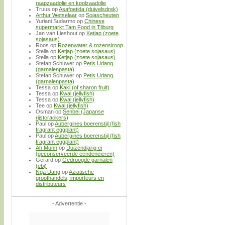
raapzaadolie en koolzaadolie
Truus
op
Asafoetida (duivelsdrek)
Arthur Wetselaar
op
Sojascheuten
Yuriani Sudarmo
op
Chinese
supermarkt Tam Food in Tilburg
Jan van Lieshout
op
Ketjap (zoete
sojasaus)
Roos
op
Rozenwater & rozensiroop
Stella
op
Ketjap (zoete sojasaus)
Stella
op
Ketjap (zoete sojasaus)
Stefan Schuwer
op
Petis Udang
(garnalenpasta)
Stefan Schuwer
op
Petis Udang
(garnalenpasta)
Tessa
op
Kaki (of sharon fruit)
Tessa
op
Kwal (jellyfish)
Tessa
op
Kwal (jellyfish)
Tee
op
Kwal (jellyfish)
Osman
op
Senbei (Japanse
rijstcrackers)
Paul
op
Aubergines boerenstijl (fish
fragrant eggplant)
Paul
op
Aubergines boerenstijl (fish
fragrant eggplant)
Ah Munn
op
Duizendjarig ei
(geconserveerde eendeneieren)
Gerard
op
Gedroogde garnalen
(ebi)
Nga Dang
op
Aziatische
groothandels, importeurs en
distributeurs
- Advertentie -