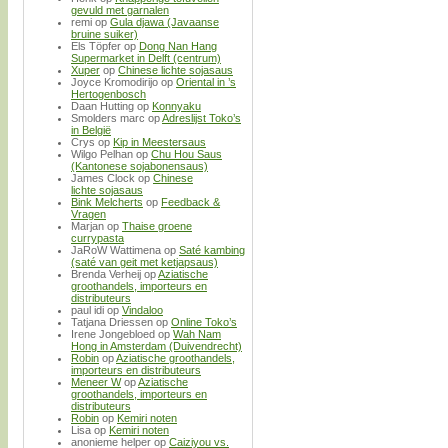
gevuld met garnalen
remi
op
Gula djawa (Javaanse
bruine suiker)
Els Töpfer
op
Dong Nan Hang
Supermarket in Delft (centrum)
Xuper
op
Chinese lichte sojasaus
Joyce Kromodirijo
op
Oriental in ’s
Hertogenbosch
Daan Hutting
op
Konnyaku
Smolders marc
op
Adreslijst Toko’s
in België
Crys
op
Kip in Meestersaus
Wilgo Pelhan
op
Chu Hou Saus
(Kantonese sojabonensaus)
James Clock
op
Chinese
lichte sojasaus
Bink Melcherts
op
Feedback &
Vragen
Marjan
op
Thaise groene
currypasta
JaRoW Wattimena
op
Saté kambing
(saté van geit met ketjapsaus)
Brenda Verheij
op
Aziatische
groothandels, importeurs en
distributeurs
paul idi
op
Vindaloo
Tatjana Driessen
op
Online Toko’s
Irene Jongebloed
op
Wah Nam
Hong in Amsterdam (Duivendrecht)
Robin
op
Aziatische groothandels,
importeurs en distributeurs
Meneer W
op
Aziatische
groothandels, importeurs en
distributeurs
Robin
op
Kemiri noten
Lisa
op
Kemiri noten
anonieme helper
op
Caiziyou vs.