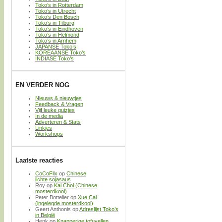
Toko’s in Rotterdam
Toko’s in Utrecht
Toko’s Den Bosch
Toko’s in Tilburg
Toko’s in Eindhoven
Toko’s in Helmond
Toko’s in Arnhem
JAPANSE Toko’s
KOREAANSE Toko’s
INDIASE Toko’s
EN VERDER NOG
Nieuws & nieuwtjes
Feedback & Vragen
Vijf leuke quizjes
In de media
Adverteren & Stats
Linkjes
Workshops
Laatste reacties
CoCoFlix
op
Chinese
lichte sojasaus
Roy
op
Kai Choi (Chinese
mosterdkool)
Peter Bottelier
op
Xue Cai
(ingelegde mosterdkool)
Geert Anthonis
op
Adreslijst Toko’s
in België
Henk
op
Knapperige tofuvellen