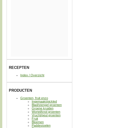
RECEPTEN
Index / Overzicht
PRODUCTEN
Groenten, fruit enzo
Ingemaakt/pickled
Blad/stengel groenten
Groene kruiden
Wortel/knol groenten
Vrucht/peul groenten
Fruit
Bloemen
Paddestoelen