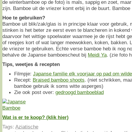
de winterbamboe op de foto) is mals, sappig en zoet, maar 
zijn. Bamboe uit de vriezer komt erbij in de buurt. Bamboe ui
Hoe te gebruiken?
Bamboe uit blik/zak/glas is in principe klaar voor gebruik
stinken is het beter ze eerst even te blancheren in kokend w
daarvoor het wittige spoelwater waarmee je de rijst hebt g
of reepjes kort of wat langer meewokken, koken, bakken. 
de vriezer te gebruiken. Echte verse bamboe heb ik nog no
behalve de Japanse bamboescheut bij
Meidi Ya
. (zie foto 
Tips, weetjes & recepten
Filmpje:
Japanse familie elk voorjaar op pad om wild
Recept:
Braised bamboo shoots
. (niet schrikken, ma
bamboe gebruik ik soms witte asperges)
Zie ook post over:
gedroogd bamboeblad
Wat is er te koop? (klik hier)
Tags:
Aziatische