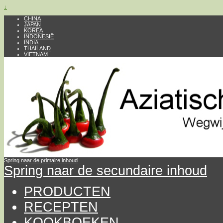
↓
CHINA
JAPAN
KOREA
INDONESIË
INDIA
THAILAND
VIETNAM
Spring naar de primaire inhoud
Spring naar de secundaire inhoud
PRODUCTEN
RECEPTEN
KOOKBOEKEN