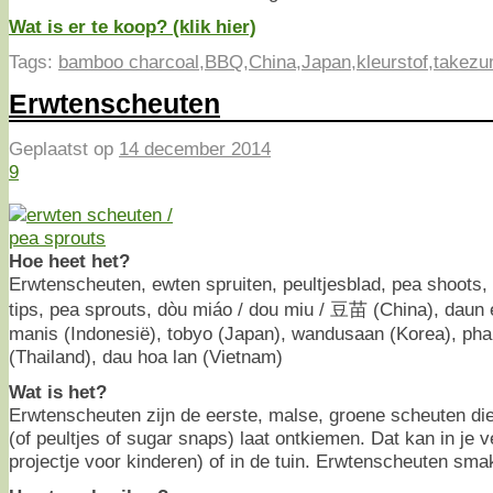
Wat is er te koop? (klik hier)
Tags:
bamboo charcoal
,
BBQ
,
China
,
Japan
,
kleurstof
,
takezu
Erwtenscheuten
Geplaatst op
14 december 2014
9
Hoe heet het?
Erwtenscheuten, ewten spruiten, peultjesblad, pea shoots
tips, pea sprouts, dòu miáo / dou miu / 豆苗 (China), daun 
manis (Indonesië), tobyo (Japan), wandusaan (Korea), phak
(Thailand), dau hoa lan (Vietnam)
Wat is het?
Erwtenscheuten zijn de eerste, malse, groene scheuten di
(of peultjes of sugar snaps) laat ontkiemen. Dat kan in je 
projectje voor kinderen) of in de tuin. Erwtenscheuten sm