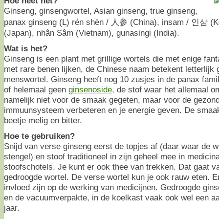
Hoe heet het?
Ginseng, ginsengwortel, Asian ginseng, true ginseng,
panax ginseng (L) rén shēn / 人参 (China), insam / 인삼 (Ko
(Japan), nhân Sâm (Vietnam), gunasingi (India).
Wat is het?
Ginseng is een plant met grillige wortels die met enige fa
met rare benen lijken, de Chinese naam betekent letterlij
menswortel. Ginseng heeft nog 10 zusjes in de panax famil
of helemaal geen
ginsenoside
, de stof waar het allemaal o
namelijk niet voor de smaak gegeten, maar voor de gezond
immuunsysteem verbeteren en je energie geven. De smaak i
beetje melig en bitter.
Hoe te gebruiken?
Snijd van verse ginseng eerst de topjes af (daar waar de w
stengel) en stoof traditioneel in zijn geheel mee in medici
stoofschotels. Je kunt er ook thee van trekken. Dat gaat v
gedroogde wortel. De verse wortel kun je ook rauw eten. E
invloed zijn op de werking van medicijnen. Gedroogde gins
en de vacuumverpakte, in de koelkast vaak ook wel een a
jaar.