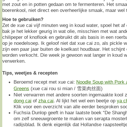
met zout en in potten gedaan om te fermenteren. Het smaak
boerenkool, niet direct een overheerlijke smaak, maar wel
Hoe te gebruiken?
Zet de xue cai vijf minuten weg in koud water, spoel het af 
bak je het lekker geurig in wat olie, misschien met wat a
chilipeper of knoflook en gebruikt dit als basis in een roer
op je noedelsoep. Ik geloof niet dat xue cai zo, als pickle
zijn een paar jaar buiten de koelkast houdbaar. Het schijnt
worden verkocht. Die week je gewoon wat langer in koud w
verwerken.
Tips, weetjes & recepten
Beroemd recept met xue cai:
Noodle Soup with Pork 
Greens
(xue cai rou si mian / 雪菜肉丝面)
Niet verwarren met andere soorten ingemaakte kool 
dong cai
of
zha cai
. Al lijkt het wel een beetje op
ya c
Klik voor een overzicht van alle eerder besproken so
Fuchsia Dunlop geeft in haar laatste boek “De Shang
om zelf sneeuwgroente te maken van serapta moster
radijsblad. Ik denk eigenlijk dat Hollandse raapsteeltj