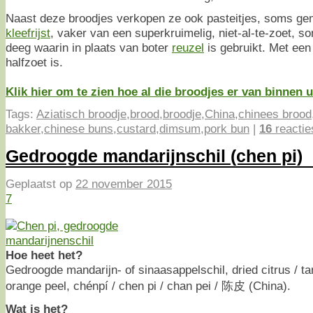
Naast deze broodjes verkopen ze ook pasteitjes, soms g
kleefrijst
, vaker van een superkruimelig, niet-al-te-zoet, s
deeg waarin in plaats van boter
reuzel
is gebruikt. Met een 
halfzoet is.
Klik hier om te zien hoe al die broodjes er van binnen 
Tags:
Aziatisch broodje
,
brood
,
broodje
,
China
,
chinees brood
bakker
,
chinese buns
,
custard
,
dimsum
,
pork bun
|
16
reactie
Gedroogde mandarijnschil (chen pi)
Geplaatst op
22 november 2015
7
Hoe heet het?
Gedroogde mandarijn- of sinaasappelschil, dried citrus / ta
orange peel, chénpí / chen pi / chan pei / 陈皮 (China).
Wat is het?