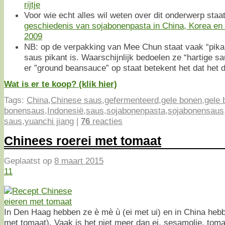
rijtje
Voor wie echt alles wil weten over dit onderwerp staa
geschiedenis van sojabonenpasta in China, Korea en 
2009
NB: op de verpakking van Mee Chun staat vaak “pika
saus pikant is. Waarschijnlijk bedoelen ze “hartige sa
er ”ground beansauce” op staat betekent het dat het 
Wat is er te koop? (klik hier)
Tags:
China
,
Chinese saus
,
gefermenteerd
,
gele bonen
,
gele 
bonensaus
,
Indonesië
,
saus
,
sojabonenpasta
,
sojabonensaus
saus
,
yuanchi jiang
|
76
reacties
Chinees roerei met tomaat
Geplaatst op
8 maart 2015
11
In Den Haag hebben ze è mè ù (ei met ui) en in China hebb
met tomaat). Vaak is het niet meer dan ei, sesamolie, toma