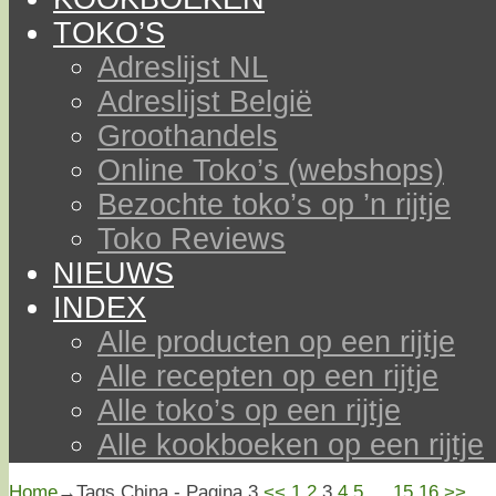
TOKO’S
Adreslijst NL
Adreslijst België
Groothandels
Online Toko’s (webshops)
Bezochte toko’s op ’n rijtje
Toko Reviews
NIEUWS
INDEX
Alle producten op een rijtje
Alle recepten op een rijtje
Alle toko’s op een rijtje
Alle kookboeken op een rijtje
Home
→Tags
China
- Pagina 3
<<
1
2
3
4
5
…
15
16
>>