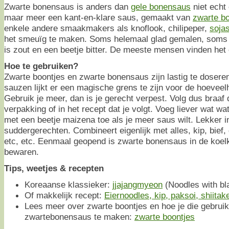
Zwarte bonensaus is anders dan
gele bonensaus
niet echt 
maar meer een kant-en-klare saus, gemaakt van
zwarte bo
enkele andere smaakmakers als knoflook, chilipeper,
soja
het smeuïg te maken. Soms helemaal glad gemalen, soms
is zout en een beetje bitter. De meeste mensen vinden het 
Hoe te gebruiken?
Zwarte boontjes en zwarte bonensaus zijn lastig te dosere
sauzen lijkt er een magische grens te zijn voor de hoeveelh
Gebruik je meer, dan is je gerecht verpest. Volg dus braaf 
verpakking of in het recept dat je volgt. Voeg liever wat wat
met een beetje maizena toe als je meer saus wilt. Lekker 
suddergerechten. Combineert eigenlijk met alles, kip, bief, 
etc, etc. Eenmaal geopend is zwarte bonensaus in de koe
bewaren.
Tips, weetjes & recepten
Koreaanse klassieker:
jjajangmyeon
(Noodles with bl
Of makkelijk recept:
Eiernoodles, kip, paksoi, shiit
Lees meer over zwarte boontjes en hoe je die gebruik
zwartebonensaus te maken:
zwarte boontjes