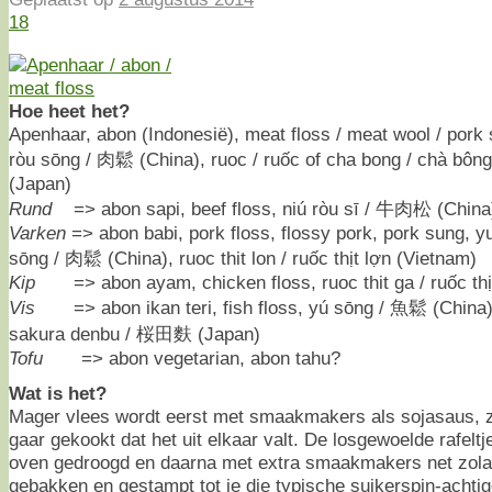
18
Hoe heet het?
Apenhaar, abon (Indonesië), meat floss / meat wool / pork 
ròu sōnɡ / 肉鬆 (China), ruoc / ruốc of cha bong / chà bô
(Japan)
Rund
=> abon sapi, beef floss, niú ròu sī / 牛肉松 (China
Varken
=> abon babi, pork floss, flossy pork, pork sung, y
sōnɡ / 肉鬆 (China), ruoc thit lon / ruốc thịt lợn (Vietnam)
Kip
=> abon ayam, chicken floss, ruoc thit ga / ruốc thị
Vis
=> abon ikan teri, fish floss, yú sōng / 魚鬆 (China),
sakura denbu / 桜田麩 (Japan)
Tofu
=> abon vegetarian, abon tahu?
Wat is het?
Mager vlees wordt eerst met smaakmakers als sojasaus, z
gaar gekookt dat het uit elkaar valt. De losgewoelde rafelt
oven gedroogd en daarna met extra smaakmakers net zola
gebakken en gestampt tot je die typische suikerspin-achtige