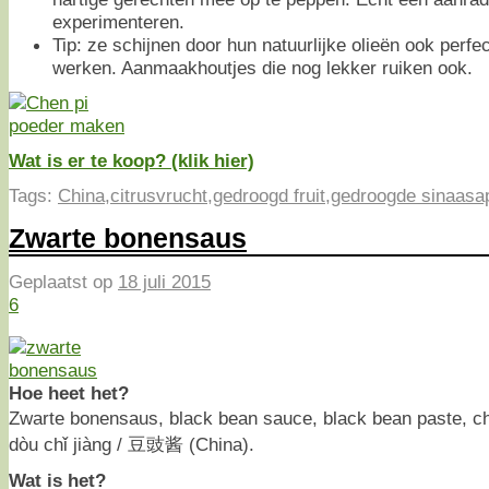
experimenteren.
Tip: ze schijnen door hun natuurlijke olieën ook perf
werken. Aanmaakhoutjes die nog lekker ruiken ook.
Wat is er te koop? (klik hier)
Tags:
China
,
citrusvrucht
,
gedroogd fruit
,
gedroogde sinaasap
Zwarte bonensaus
Geplaatst op
18 juli 2015
6
Hoe heet het?
Zwarte bonensaus, black bean sauce, black bean paste, c
dòu chǐ jiàng / 豆豉酱 (China).
Wat is het?