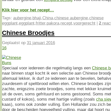
Klik hier voor het recept…
Tags:
aubergine
,
bhaji
,
China
,
chinese aubergine
,
chinese
eggplant
,
eggplant
,
fritter
,
pakora
,
recept
,
voorgerecht
|
2
reac
Chinese Broodjes
Geplaatst op
31 januari 2016
16
Speciaal voor iedereen die regelmatig langs een
Chinese b
naar binnen stapt kocht ik een selectie aan Chinese broodjes
allemaal lekker, ik durf ze iedereen aan te bevelen, behalve
zuurdesem of speltbrood willen eten. Chinese broodjes zijn n
zachte, enigszins zoete broodjes, soms met lekker kruimel
uit de oven, soms gefrituurd en soms gestoomd. Soms met 
custard of kokos), soms met hartige vulling (zoals
cha sie
kaas), soms ook zonder vulling. Een Hollander zou zich b
door de bescheiden hoeveelheid vulling, maar dat hoort nu