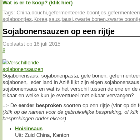
Wat is er te koop? (klik hier)
Tags:
China
,
douchi
,
gefermenteerde boontjes
,
gefermenteer
sojaboontjes
,
Korea
,
saus
,
tausi
,
zwarte bonen
,
zwarte boontj
Sojabonensauzen op een rijtje
Geplaatst op
16 juli 2015
8
Sojabonensaus, sojabonenpasta, gele bonen, gefermentee
sojabonen, ieder land in Azië lijkt zijn eigen sojabonensau
sojabonensaus en wat is het verschil tussen de ene en de 
elkaar en welke kun je eventueel met elkaar vervangen?
=> De
eerder besproken
soorten op een rijtje (vlnr op de f
(klik op de namen voor de gebruikelijke bespreking, of klik
besprekingen onder elkaar)
Hoisinsaus
Uit: Zuid China, Kanton