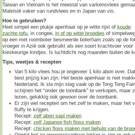
Taiwan en Vietnam is het meestal van varkensvlees gemaak
Maleisië vaker van rundvlees en in Japan van vis.
Hoe te gebruiken?
Heel simpel een plukje apenhaar op je witte rijst of
koude
zachte tofu
, in congee,
in of op witte broodjes
of simpelwe
op een met roomboter besmeerde boterham zoals op de fot
vroeger in Azië ook gebruikt als een soort krachtvoer voor
kieskeurige kindjes. Is luchtdicht nog maanden buiten de k
Tips, weetjes & recepten
Van 5 kilo vlees hou je ongeveer 1 kilo abon over. D
best prijzig kan zijn. Het beste apenhaar is niet makke
Nederland. Ik sla mijn slag vaak op de Tong Tong Fai
schijnen het “onder de toonbank” te verkopen, maar z
lezen, gelukkig ook gewoon over de toonbank.
Er zijn wel recepten om het zelf te maken, maar het v
fluffy te krijgen.
Recept:
zelf abon sapi maken
Recept:
zelf Japanse fish floss maken
Recept:
chicken floss maken met behulp van de bro
Omdat het zo onweerstaanbaar lekker is zijn er ook v