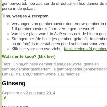
gemberwortel, hoe zachter de structuur en hoe dunner de s
perse in de ijskast.
Tips, weetjes & recepten
Vervangen van gemberpoeder door verse gember in re
1 tl gemberpoeder = 2 cm verse gemberwortel
Van deze plant wordt in Azië soms ook de bloem gege
Stemgember (de bolletjes gember, gekonfijt in gembe
op de foto) is meestal geen goed substituut voor ver
Klik hier voor een overzicht :
familieleden v/d gember 
Wat is er te koop? (klik hier)
Tags:
China
,
chinese gember
,
djahe
,
geelwortel
,
gemalen
gember
,
gember
,
gemberfamilie
,
gemberpoeder
,
gembersiroo
Lanka
,
Thailand
,
Vietnam
,
wortel
|
32
reacties
Ginseng
Geplaatst op
2 augustus 2014
16