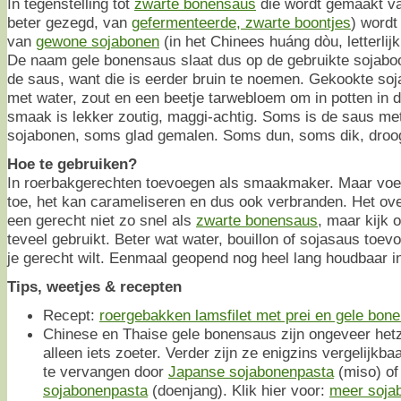
In tegenstelling tot
zwarte bonensaus
die wordt gemaakt v
beter gezegd, van
gefermenteerde, zwarte boontjes
) word
van
gewone sojabonen
(in het Chinees huáng dòu, letterlij
De naam gele bonensaus slaat dus op de gebruikte sojaboo
de saus, want die is eerder bruin te noemen. Gekookte s
met water, zout en een beetje tarwebloem om in potten in 
smaak is lekker zoutig, maggi-achtig. Soms is de saus met
sojabonen, soms glad gemalen. Soms dun, soms dik, droo
Hoe te gebruiken?
In roerbakgerechten toevoegen als smaakmaker. Maar voeg
toe, het kan carameliseren en dus ook verbranden. Het ove
een gerecht niet zo snel als
zwarte bonensaus
, maar kijk o
teveel gebruikt. Beter wat water, bouillon of sojasaus toev
je gerecht wilt. Eenmaal geopend nog heel lang houdbaar i
Tips, weetjes & recepten
Recept:
roergebakken lamsfilet met prei en gele bon
Chinese en Thaise gele bonensaus zijn ongeveer hetz
alleen iets zoeter. Verder zijn ze enigzins vergelijkb
te vervangen door
Japanse sojabonenpasta
(miso) o
sojabonenpasta
(doenjang). Klik hier voor:
meer soja