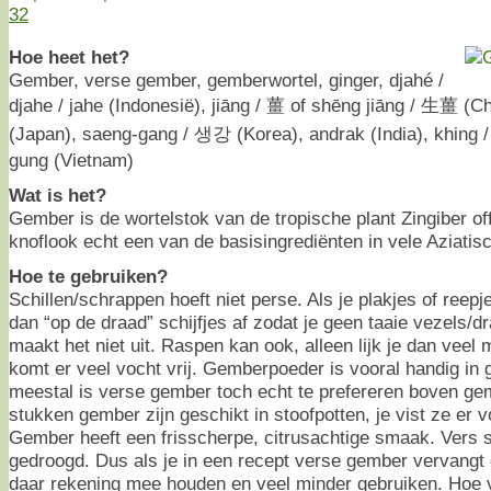
32
Hoe heet het?
Gember, verse gember, gemberwortel, ginger, djahé /
djahe / jahe (Indonesië), jiāng / 薑 of shēng jiāng / 生薑 (
(Japan), saeng-gang / 생강 (Korea), andrak (India), khing / j
gung (Vietnam)
Wat is het?
Gember is de wortelstok van de tropische plant Zingiber o
knoflook echt een van de basisingrediënten in vele Aziati
Hoe te gebruiken?
Schillen/schrappen hoeft niet perse. Als je plakjes of reepje
dan “op de draad” schijfjes af zodat je geen taaie vezels/dr
maakt het niet uit. Raspen kan ook, alleen lijk je dan veel
komt er veel vocht vrij. Gemberpoeder is vooral handig in
meestal is verse gember toch echt te prefereren boven g
stukken gember zijn geschikt in stoofpotten, je vist ze er v
Gember heeft een frisscherpe, citrusachtige smaak. Vers 
gedroogd. Dus als je in een recept verse gember vervangt
daar rekening mee houden en veel minder gebruiken. Hoe v