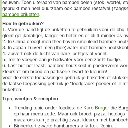
eeuwen. Toen uiteraard van bamboe delen (stok, wortel, e
gebruikt men heel duurzaam ook bamboe restafval (zaagsel,
bamboe briketten
.
Hoe te gebruiken?
1. Voor de hand ligt de briketten te gebruiken voor de bbq.
gloeit gelijkmatiger, langer en heter en er blijft minder as o
2. In China droogt men thee boven smeulend bamboe houts
3. In Japan zuivert men (thee)water met bamboe houtskool
4. Zuivert ook de lucht van nare luchtjes of vocht.
5. Toe te voegen aan je badwater voor een zacht huidje.
6. Last but not least: bamboe houtskool in poedervorm word
kleurstof om brood en pattiserie zwart te kleuren!
Voor de eerste toepassingen gebruik je briketten of stukk
de laatse toepassing gebruik je “foodgrade” poeder of je m
briketten.
Tips, weetjes & recepten
Trending topic onder foodies:
de Kuro Burger
die Burg
op haar menu zette. Maar ook brood, pizza, hotdogs,
macarons kun je prachtig zwart kleuren met bamboeh
Binnenkort zwarte hamburgers à la Kok Robin…