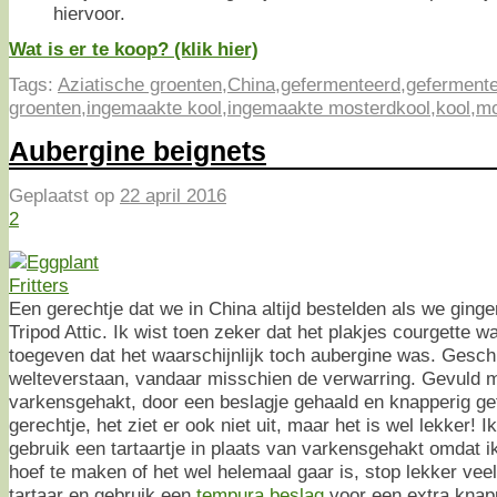
hiervoor.
Wat is er te koop? (klik hier)
Tags:
Aziatische groenten
,
China
,
gefermenteerd
,
gefermente
groenten
,
ingemaakte kool
,
ingemaakte mosterdkool
,
kool
,
mo
Aubergine beignets
Geplaatst op
22 april 2016
2
Een gerechtje dat we in China altijd bestelden als we ginge
Tripod Attic. Ik wist toen zeker dat het plakjes courgette 
toegeven dat het waarschijnlijk toch aubergine was. Gesch
welteverstaan, vandaar misschien de verwarring. Gevuld 
varkensgehakt, door een beslagje gehaald en knapperig gefr
gerechtje, het ziet er ook niet uit, maar het is wel lekker! I
gebruik een tartaartje in plaats van varkensgehakt omdat 
hoef te maken of het wel helemaal gaar is, stop lekker ve
tartaar en gebruik een
tempura beslag
voor een extra knapp