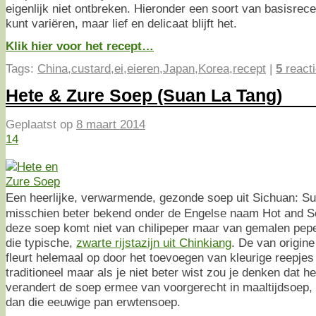
eigenlijk niet ontbreken. Hieronder een soort van basisrec
kunt variëren, maar lief en delicaat blijft het.
Klik hier voor het recept…
Tags:
China
,
custard
,
ei
,
eieren
,
Japan
,
Korea
,
recept
|
5
react
Hete & Zure Soep (Suan La Tang)
Geplaatst op
8 maart 2014
14
Een heerlijke, verwarmende, gezonde soep uit Sichuan: 
misschien beter bekend onder de Engelse naam Hot and S
deze soep komt niet van chilipeper maar van gemalen pep
die typische,
zwarte rijstazijn uit Chinkiang
. De van origine
fleurt helemaal op door het toevoegen van kleurige reepjes
traditioneel maar als je niet beter wist zou je denken dat h
verandert de soep ermee van voorgerecht in maaltijdsoep,
dan die eeuwige pan erwtensoep.