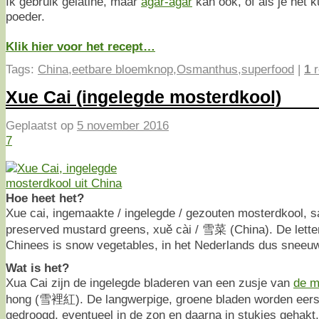
Ik gebruik gelatine, maar
agar-agar
kan ook, of als je het k
poeder.
Klik hier voor het recept…
Tags:
China
,
eetbare bloemknop
,
Osmanthus
,
superfood
|
1
r
Xue Cai (ingelegde mosterdkool)
Geplaatst op
5 november 2016
7
Hoe heet het?
Xue cai, ingemaakte / ingelegde / gezouten mosterdkool, sal
preserved mustard greens, xuě cài / 雪菜 (China). De letterli
Chinees is snow vegetables, in het Nederlands dus sneeu
Wat is het?
Xua Cai zijn de ingelegde bladeren van een zusje van
de m
hong (雪裡紅). De langwerpige, groene bladen worden eers
gedroogd, eventueel in de zon en daarna in stukjes gehak