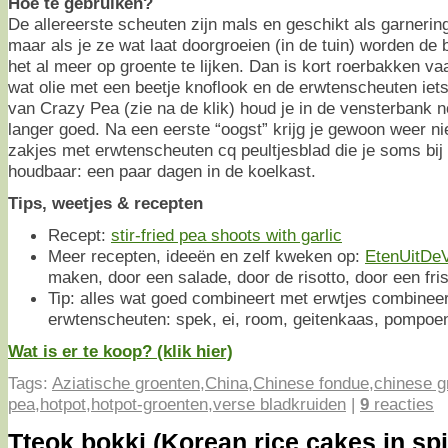
Hoe te gebruiken?
De allereerste scheuten zijn mals en geschikt als garneri
maar als je ze wat laat doorgroeien (in de tuin) worden de 
het al meer op groente te lijken. Dan is kort roerbakken v
wat olie met een beetje knoflook en de erwtenscheuten iets
van Crazy Pea (zie na de klik) houd je in de vensterbank 
langer goed. Na een eerste “oogst” krijg je gewoon weer 
zakjes met erwtenscheuten cq peultjesblad die je soms bij d
houdbaar: een paar dagen in de koelkast.
Tips, weetjes & recepten
Recept:
stir-fried pea shoots with garlic
Meer recepten, ideeën en zelf kweken op:
EtenUitDeV
maken, door een salade, door de risotto, door een fr
Tip: alles wat goed combineert met erwtjes combinee
erwtenscheuten: spek, ei, room, geitenkaas, pompoen
Wat is er te koop? (klik hier)
Tags:
Aziatische groenten
,
China
,
Chinese fondue
,
chinese g
pea
,
hotpot
,
hotpot-groenten
,
verse bladkruiden
|
9
reacties
Tteok bokki (Korean rice cakes in sp