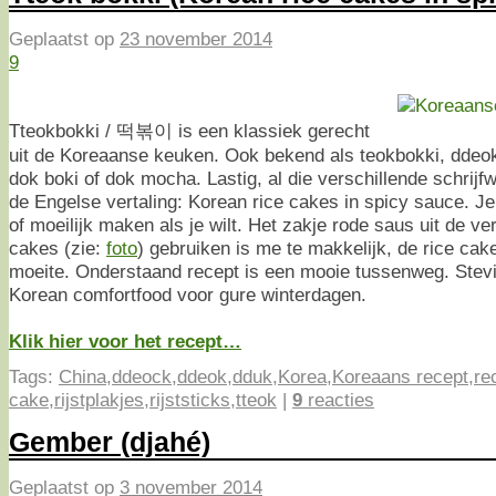
Geplaatst op
23 november 2014
9
Tteokbokki / 떡볶이 is een klassiek gerecht
uit de Koreaanse keuken. Ook bekend als teokbokki, ddeok
dok boki of dok mocha. Lastig, al die verschillende schrijfw
de Engelse vertaling: Korean rice cakes in spicy sauce. Je
of moeilijk maken als je wilt. Het zakje rode saus uit de v
cakes (zie:
foto
) gebruiken is me te makkelijk, de rice ca
moeite. Onderstaand recept is een mooie tussenweg. Stevig,
Korean comfortfood voor gure winterdagen.
Klik hier voor het recept…
Tags:
China
,
ddeock
,
ddeok
,
dduk
,
Korea
,
Koreaans recept
,
re
cake
,
rijstplakjes
,
rijststicks
,
tteok
|
9
reacties
Gember (djahé)
Geplaatst op
3 november 2014