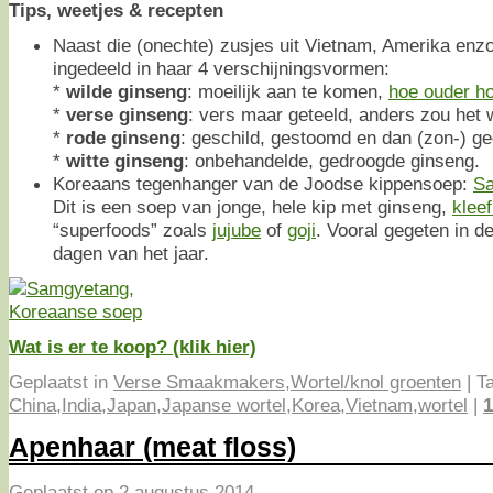
Tips, weetjes & recepten
Naast die (onechte) zusjes uit Vietnam, Amerika enz
ingedeeld in haar 4 verschijningsvormen:
*
wilde ginseng
: moeilijk aan te komen,
hoe ouder h
*
verse ginseng
: vers maar geteeld, anders zou het 
*
rode ginseng
: geschild, gestoomd en dan (zon-) g
*
witte ginseng
: onbehandelde, gedroogde ginseng.
Koreaans tegenhanger van de Joodse kippensoep:
S
Dit is een soep van jonge, hele kip met ginseng,
kleef
“superfoods” zoals
jujube
of
goji
. Vooral gegeten in 
dagen van het jaar.
Wat is er te koop? (klik hier)
Geplaatst in
Verse Smaakmakers
,
Wortel/knol groenten
|
T
China
,
India
,
Japan
,
Japanse wortel
,
Korea
,
Vietnam
,
wortel
|
1
Apenhaar (meat floss)
Geplaatst op
2 augustus 2014