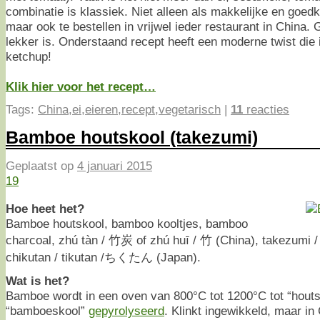
combinatie is klassiek. Niet alleen als makkelijke en goedk
maar ook te bestellen in vrijwel ieder restaurant in China
lekker is. Onderstaand recept heeft een moderne twist die
ketchup!
Klik hier voor het recept…
Tags:
China
,
ei
,
eieren
,
recept
,
vegetarisch
|
11
reacties
Bamboe houtskool (takezumi)
Geplaatst op
4 januari 2015
19
Hoe heet het?
Bamboe houtskool, bamboo kooltjes, bamboo
charcoal, zhú tàn / 竹炭 of zhú huī / 竹 (China), takezumi 
chikutan / tikutan /ちくたん (Japan).
Wat is het?
Bamboe wordt in een oven van 800°C tot 1200°C tot “houts
“bamboeskool”
gepyrolyseerd
. Klinkt ingewikkeld, maar in