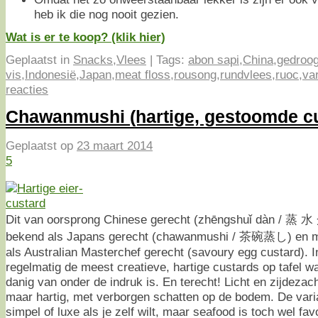
heb ik die nog nooit gezien.
Wat is er te koop? (klik hier)
Geplaatst in
Snacks
,
Vlees
|
Tags:
abon sapi
,
China
,
gedroo
vis
,
Indonesië
,
Japan
,
meat floss
,
rousong
,
rundvlees
,
ruoc
,
va
reacties
Chawanmushi (hartige, gestoomde cu
Geplaatst op
23 maart 2014
5
Dit van oorsprong Chinese gerecht (zhēngshuǐ dàn / 蒸 水 
bekend als Japans gerecht (chawanmushi / 茶碗蒸し) en m
als Australian Masterchef gerecht (savoury egg custard). 
regelmatig de meest creatieve, hartige custards op tafel w
danig van onder de indruk is. En terecht! Licht en zijdezach
maar hartig, met verborgen schatten op de bodem. De varia
simpel of luxe als je zelf wilt, maar seafood is toch wel fa