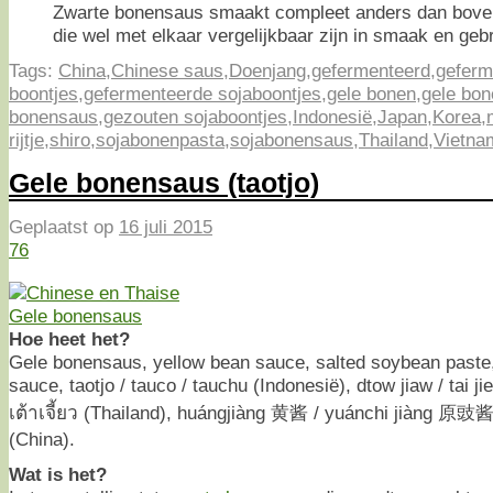
Zwarte bonensaus smaakt compleet anders dan bov
die wel met elkaar vergelijkbaar zijn in smaak en gebr
Tags:
China
,
Chinese saus
,
Doenjang
,
gefermenteerd
,
geferm
boontjes
,
gefermenteerde sojaboontjes
,
gele bonen
,
gele bo
bonensaus
,
gezouten sojaboontjes
,
Indonesië
,
Japan
,
Korea
,
rijtje
,
shiro
,
sojabonenpasta
,
sojabonensaus
,
Thailand
,
Vietna
Gele bonensaus (taotjo)
Geplaatst op
16 juli 2015
76
Hoe heet het?
Gele bonensaus, yellow bean sauce, salted soybean paste
sauce, taotjo / tauco / tauchu (Indonesië), dtow jiaw / tai jiew
เต้าเจี้ยว (Thailand), huángjiàng 黄酱 / yuánchi jiàng 原
(China).
Wat is het?