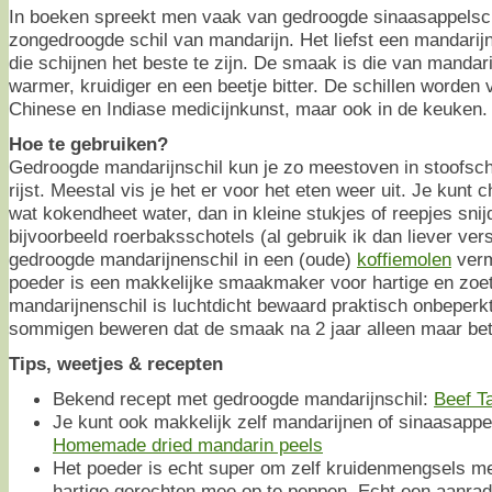
In boeken spreekt men vaak van gedroogde sinaasappelschi
zongedroogde schil van mandarijn. Het liefst een mandarijn 
die schijnen het beste te zijn. De smaak is die van mandari
warmer, kruidiger en een beetje bitter. De schillen worden v
Chinese en Indiase medicijnkunst, maar ook in de keuken.
Hoe te gebruiken?
Gedroogde mandarijnschil kun je zo meestoven in stoofscho
rijst. Meestal vis je het er voor het eten weer uit. Je kunt 
wat kokendheet water, dan in kleine stukjes of reepjes snij
bijvoorbeeld roerbaksschotels (al gebruik ik dan liever verse
gedroogde mandarijnenschil in een (oude)
koffiemolen
verm
poeder is een makkelijke smaakmaker voor hartige en zoe
mandarijnenschil is luchtdicht bewaard praktisch onbeperk
sommigen beweren dat de smaak na 2 jaar alleen maar bete
Tips, weetjes & recepten
Bekend recept met gedroogde mandarijnschil:
Beef T
Je kunt ook makkelijk zelf mandarijnen of sinaasappel
Homemade dried mandarin peels
Het poeder is echt super om zelf kruidenmengsels m
hartige gerechten mee op te peppen. Echt een aanra