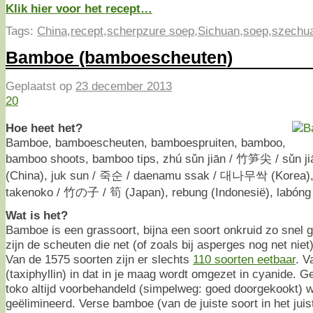
Klik hier voor het recept…
Tags:
China
,
recept
,
scherpzure soep
,
Sichuan
,
soep
,
szechu
Bamboe (bamboescheuten)
Geplaatst op
23 december 2013
20
Hoe heet het?
Bamboe, bamboescheuten, bamboespruiten, bamboo,
bamboo shoots, bamboo tips, zhú sǔn jiān / 竹笋尖 / sǔn j
(China), juk sun / 죽순 / daenamu ssak / 대나무싹 (Korea),
takenoko / 竹の子 / 筍 (Japan), rebung (Indonesië), labóng /
Wat is het?
Bamboe is een grassoort, bijna een soort onkruid zo snel g
zijn de scheuten die net (of zoals bij asperges nog net niet
Van de 1575 soorten zijn er slechts
110 soorten eetbaar
. V
(taxiphyllin) in dat in je maag wordt omgezet in cyanide. G
toko altijd voorbehandeld (simpelweg: goed doorgekookt) w
geëlimineerd. Verse bamboe (van de juiste soort in het juis