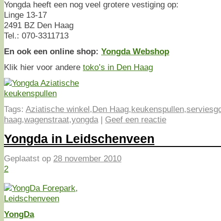
Yongda heeft een nog veel grotere vestiging op:
Linge 13-17
2491 BZ Den Haag
Tel.: 070-3311713
En ook een online shop:
Yongda Webshop
Klik hier voor andere
toko’s in Den Haag
Tags:
Aziatische winkel
,
Den Haag
,
keukenspullen
,
serviesg
haag
,
wagenstraat
,
yongda
|
Geef een reactie
Yongda in Leidschenveen
Geplaatst op
28 november 2010
2
YongDa