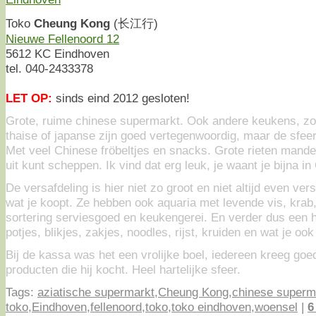
Toko
Cheung Kong
(长江行)
Nieuwe Fellenoord 12
5612 KC Eindhoven
tel. 040-2433378
LET OP:
sinds eind 2012 gesloten!
Grote, ruime chinese supermarkt. Ook andere keukens, zoa
thaise of japanse zijn goed vertegenwoordig, maar de sfeer
Met veel Chinese fröbeltjes en snacks. Grote rieten mande
uit kunt scheppen. Ik vind dat erg leuk, je waant je bijna in
De versafdeling is hier niet zo groot en niet altijd even ver
wat je koopt. Ze hebben ook aquaria met levende vis, krab,
sortering serviesgoed en keukengerei. En verder dus een h
potjes, blikjes, zakjes, noodles, rijst, kruiden en wat je o
Bij de kassa was het een vrolijke boel, iedereen kreeg go
producten die hij kocht. Heel hartelijke sfeer.
Tags:
aziatische supermarkt
,
Cheung Kong
,
chinese superm
toko
,
Eindhoven
,
fellenoord
,
toko
,
toko eindhoven
,
woensel
|
6