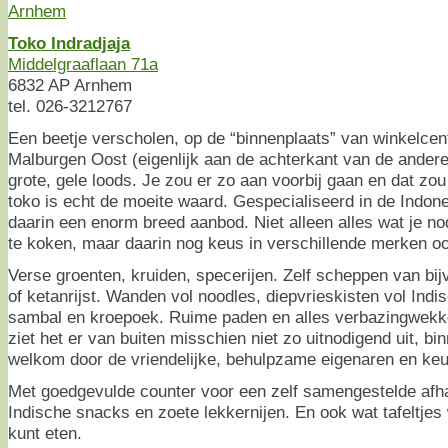
Toko Indradjaja
Middelgraaflaan 71a
6832 AP Arnhem
tel. 026-3212767
Een beetje verscholen, op de “binnenplaats” van winkelcen
Malburgen Oost (eigenlijk aan de achterkant van de andere
grote, gele loods. Je zou er zo aan voorbij gaan en dat zo
toko is echt de moeite waard. Gespecialiseerd in de Indo
daarin een enorm breed aanbod. Niet alleen alles wat je no
te koken, maar daarin nog keus in verschillende merken o
Verse groenten, kruiden, specerijen. Zelf scheppen van bij
of ketanrijst. Wanden vol noodles, diepvrieskisten vol In
sambal en kroepoek. Ruime paden en alles verbazingwekke
ziet het er van buiten misschien niet zo uitnodigend uit, bin
welkom door de vriendelijke, behulpzame eigenaren en keu
Met goedgevulde counter voor een zelf samengestelde afha
Indische snacks en zoete lekkernijen. En ook wat tafeltjes 
kunt eten.