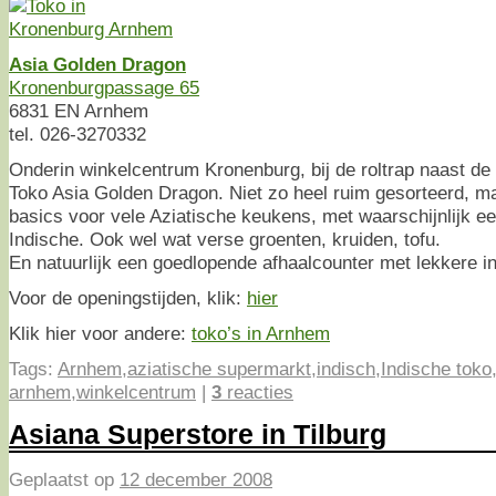
Asia Golden Dragon
Kronenburgpassage 65
6831 EN Arnhem
tel. 026-3270332
Onderin winkelcentrum Kronenburg, bij de roltrap naast de
Toko Asia Golden Dragon. Niet zo heel ruim gesorteerd, m
basics voor vele Aziatische keukens, met waarschijnlijk ee
Indische. Ook wel wat verse groenten, kruiden, tofu.
En natuurlijk een goedlopende afhaalcounter met lekkere i
Voor de openingstijden, klik:
hier
Klik hier voor andere:
toko’s in Arnhem
Tags:
Arnhem
,
aziatische supermarkt
,
indisch
,
Indische toko
arnhem
,
winkelcentrum
|
3
reacties
Asiana Superstore in Tilburg
Geplaatst op
12 december 2008