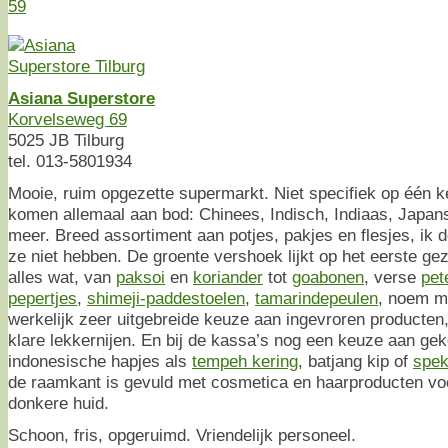
59
Asiana Superstore
Korvelseweg 69
5025 JB Tilburg
tel. 013-5801934
Mooie, ruim opgezette supermarkt. Niet specifiek op één k
komen allemaal aan bod: Chinees, Indisch, Indiaas, Japan
meer. Breed assortiment aan potjes, pakjes en flesjes, ik d
ze niet hebben. De groente vershoek lijkt op het eerste gez
alles wat, van
paksoi
en
koriander
tot
goabonen
, verse
pet
pepertjes
,
shimeji-paddestoelen
,
tamarindepeulen
, noem m
werkelijk zeer uitgebreide keuze aan ingevroren producten,
klare lekkernijen. En bij de kassa’s nog een keuze aan gek
indonesische hapjes als
tempeh kering
, batjang kip of
spe
de raamkant is gevuld met cosmetica en haarproducten v
donkere huid.
Schoon, fris, opgeruimd. Vriendelijk personeel.