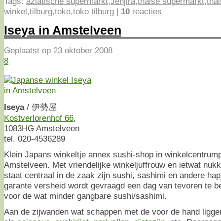
Tags:
aziatische supermarkt
,
Jenjira
,
thaise supermarkt
,
tha
winkel
,
tilburg
,
toko
,
toko tilburg
|
10
reacties
Iseya in Amstelveen
Geplaatst op
23 oktober 2008
8
Iseya
/ 伊勢屋
Kostverlorenhof 66,
1083HG Amstelveen
tel. 020-4536289
Klein Japans winkeltje annex sushi-shop in winkelcentrump
Amstelveen. Met vriendelijke winkeljuffrouw en ietwat nukk
staat centraal in de zaak zijn sushi, sashimi en andere hap
garante versheid wordt gevraagd een dag van tevoren te bes
voor de wat minder gangbare sushi/sashimi.
Aan de zijwanden wat schappen met de voor de hand ligg