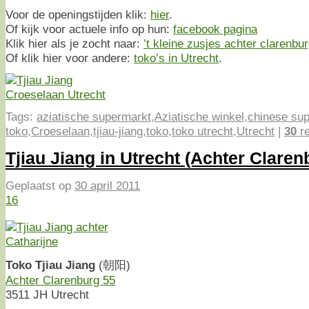
Voor de openingstijden klik:
hier
.
Of kijk voor actuele info op hun:
facebook pagina
Klik hier als je zocht naar:
’t kleine zusjes achter clarenbu
Of klik hier voor andere:
toko’s in Utrecht
.
Tags:
aziatische supermarkt
,
Aziatische winkel
,
chinese su
toko
,
Croeselaan
,
tjiau-jiang
,
toko
,
toko utrecht
,
Utrecht
|
30
re
Tjiau Jiang in Utrecht (Achter Claren
Geplaatst op
30 april 2011
16
Toko Tjiau Jiang
(朝阳)
Achter Clarenburg 55
3511 JH Utrecht