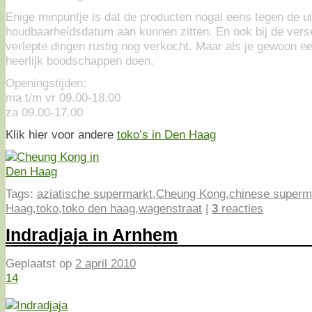
Enige minpuntje is dat de producten nogal eens tegen de ui
houdbaarheidsdatum aan kunnen zitten. En ook bij de ver
verlepte dingen rustig nog verkocht. Maar als je gewoon een
heerlijk boodschappen doen.
Openingstijden:
ma t/m vr 09.00-18.00
za 09.00-17.00
Klik hier voor andere
toko’s in Den Haag
Tags:
aziatische supermarkt
,
Cheung Kong
,
chinese superm
Haag
,
toko
,
toko den haag
,
wagenstraat
|
3
reacties
Indradjaja in Arnhem
Geplaatst op
2 april 2010
14