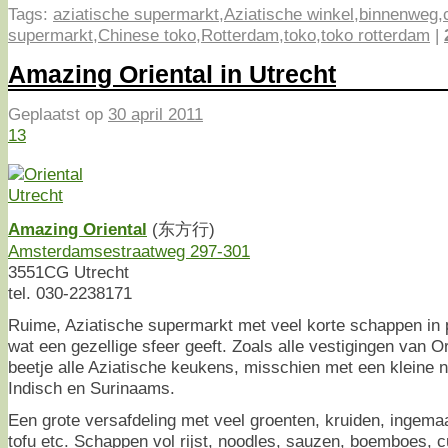
Tags:
aziatische supermarkt
,
Aziatische winkel
,
binnenweg
,
supermarkt
,
Chinese toko
,
Rotterdam
,
toko
,
toko rotterdam
|
Amazing Oriental in Utrecht
Geplaatst op
30 april 2011
13
Amazing Oriental
(东方行)
Amsterdamsestraatweg 297-301
3551CG Utrecht
tel. 030-2238171
Ruime, Aziatische supermarkt met veel korte schappen in 
wat een gezellige sfeer geeft. Zoals alle vestigingen van Or
beetje alle Aziatische keukens, misschien met een kleine 
Indisch en Surinaams.
Een grote versafdeling met veel groenten, kruiden, ingema
tofu etc. Schappen vol rijst, noodles, sauzen, boemboes, 