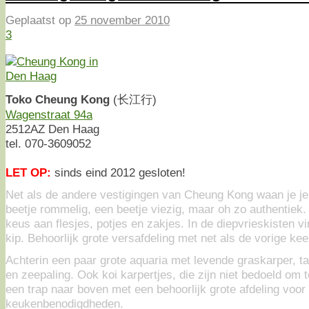
Geplaatst op
25 november 2010
3
Toko Cheung Kong
(长江行)
Wagenstraat 94a
2512AZ Den Haag
tel. 070-3609052
LET OP:
sinds eind 2012 gesloten!
Net als de andere vestigingen van Cheung Kong waan je je
beetje rommelig, een beetje viezig, maar oh zo authentiek.
keus aan flesjes, potjes en zakjes. In de diepvrieskisten vi
kip. Behoorlijk grote versafdeling met net als de vorige ke
Achterin een paar grote aquaria met levende graskarper, tarb
en zeepaling. Ook koi karpertjes, die zijn niet bedoeld om 
een trap naar boven met een behoorlijk grote afdeling voo
keukenbenodigdheden.