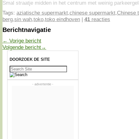
Smal straatje midden in het centrum met weinig parkeerge
Tags:
aziatische supermarkt
,
chinese supermarkt
,
Chinese 
berg
,
sin wah
,
toko
,
toko eindhoven
|
41
reacties
Berichtnavigatie
←
Vorige bericht
Volgende bericht
→
DOORZOEK DE SITE
Zoeken
naar:
- advertentie -