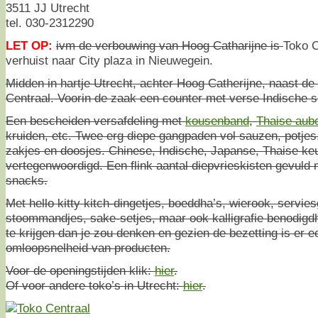
3511 JJ Utrecht
tel. 030-2312290
LET OP:
ivm de verbouwing van Hoog Catharijne is
Toko C
verhuist naar City plaza in Nieuwegein.
Midden in hartje Utrecht, achter Hoog Catherijne, naast de
Centraal. Voorin de zaak een counter met verse Indische 
Een bescheiden versafdeling met
kousenband
,
Thaise aub
kruiden, etc. Twee erg diepe gangpaden vol sauzen, potjes
zakjes en doosjes. Chinese, Indische, Japanse, Thaise keu
vertegenwoordigd. Een flink aantal diepvrieskisten gevuld
snacks.
Met hello kitty kitch-dingetjes, boeddha’s, wierook, servies
stoommandjes, sake-setjes, maar ook kalligrafie benodigd
te krijgen dan je zou denken en gezien de bezetting is er 
omloopsnelheid van producten.
Voor de openingstijden klik:
hier
.
Of voor andere toko’s in Utrecht:
hier
.