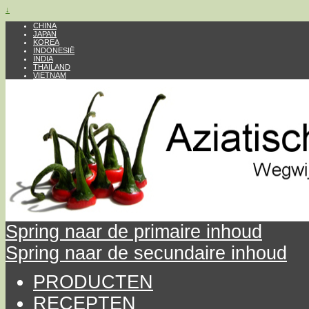
↓
CHINA
JAPAN
KOREA
INDONESIË
INDIA
THAILAND
VIETNAM
Spring naar de primaire inhoud
Spring naar de secundaire inhoud
PRODUCTEN
RECEPTEN