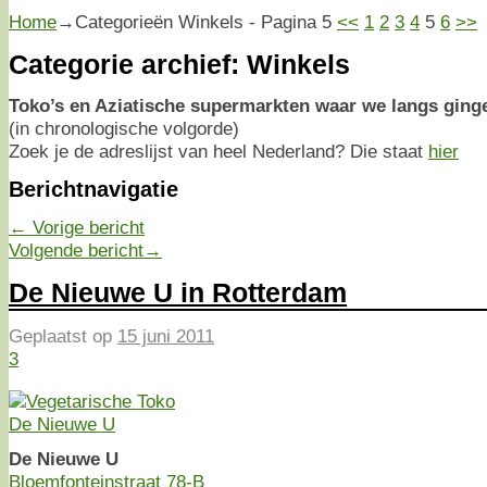
Home
→Categorieën
Winkels
- Pagina 5
<<
1
2
3
4
5
6
>>
Categorie archief:
Winkels
Toko’s en Aziatische supermarkten waar we langs ging
(in chronologische volgorde)
Zoek je de adreslijst van heel Nederland? Die staat
hier
Berichtnavigatie
←
Vorige bericht
Volgende bericht
→
De Nieuwe U in Rotterdam
Geplaatst op
15 juni 2011
3
De Nieuwe U
Bloemfonteinstraat 78-B