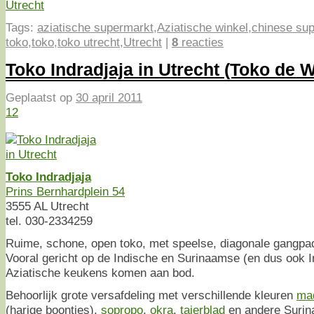
Tags:
aziatische supermarkt
,
Aziatische winkel
,
chinese su
toko
,
toko
,
toko utrecht
,
Utrecht
|
8
reacties
Toko Indradjaja in Utrecht (Toko de 
Geplaatst op
30 april 2011
12
Toko Indradjaja
Prins Bernhardplein 54
3555 AL Utrecht
tel. 030-2334259
Ruime, schone, open toko, met speelse, diagonale gangpade
Vooral gericht op de Indische en Surinaamse (en dus ook I
Aziatische keukens komen aan bod.
Behoorlijk grote versafdeling met verschillende kleuren
ma
(harige boontjes),
sopropo
,
okra
,
tajerblad
en andere Surin