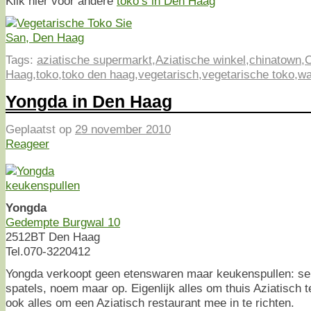
Klik hier voor andere
toko’s in Den Haag
Tags:
aziatische supermarkt
,
Aziatische winkel
,
chinatown
,
C
Haag
,
toko
,
toko den haag
,
vegetarisch
,
vegetarische toko
,
wa
Yongda in Den Haag
Geplaatst op
29 november 2010
Reageer
Yongda
Gedempte Burgwal 10
2512BT Den Haag
Tel.070-3220412
Yongda verkoopt geen etenswaren maar keukenspullen: se
spatels, noem maar op. Eigenlijk alles om thuis Aziatisch
ook alles om een Aziatisch restaurant mee in te richten.