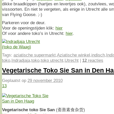
dikke braadkippen (hartjes en levertjes ook), zoutvlees, w
vissoorten. En niet te vergeten, als enige in Utrecht alle 
van Flying Goose. ;-)
Parkeren voor de deur.
Voor de openingstijden klik:
hier
Of voor andere toko’s in Utrecht:
hier
.
Tags:
aziatische supermarkt
,
Aziatische winkel
,
indisch
,
Ind
toko
,
Indradjaja
,
toko
,
toko utrecht
,
Utrecht
|
12
reacties
Vegetarische Toko Sie San in Den H
Geplaatst op
29 november 2010
13
Vegetarische toko Sie San
(斋善素食杂货)