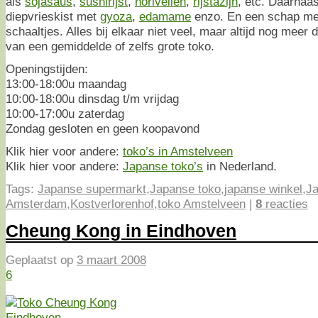
als
sojasaus
,
sushirijst
,
norivellen
,
rijstazijn
, etc. Daarnaa
diepvrieskist met
gyoza
,
edamame
enzo. En een schap me
schaaltjes. Alles bij elkaar niet veel, maar altijd nog meer
van een gemiddelde of zelfs grote toko.
Openingstijden:
13:00-18:00u maandag
10:00-18:00u dinsdag t/m vrijdag
10:00-17:00u zaterdag
Zondag gesloten en geen koopavond
Klik hier voor andere:
toko’s in Amstelveen
Klik hier voor andere:
Japanse toko’s
in Nederland.
Tags:
Japanse supermarkt
,
Japanse toko
,
japanse winkel
,
Ja
Amsterdam
,
Kostverlorenhof
,
toko Amstelveen
|
8
reacties
Cheung Kong in Eindhoven
Geplaatst op
3 maart 2008
6