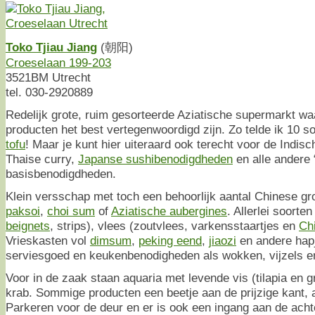
Toko Tjiau Jiang
(朝阳)
Croeselaan 199-203
3521BM Utrecht
tel. 030-2920889
Redelijk grote, ruim gesorteerde Aziatische supermarkt wa
producten het best vertegenwoordigd zijn. Zo telde ik 10 s
tofu
! Maar je kunt hier uiteraard ook terecht voor de Indi
Thaise curry,
Japanse sushibenodigdheden
en alle andere 
basisbenodigdheden.
Klein versschap met toch een behoorlijk aantal Chinese gr
paksoi
,
choi sum
of
Aziatische aubergines
. Allerlei soorten
beignets
, strips), vlees (zoutvlees, varkensstaartjes en
Ch
Vrieskasten vol
dimsum
,
peking eend
,
jiaozi
en andere hapj
serviesgoed en keukenbenodigheden als wokken, vijzels 
Voor in de zaak staan aquaria met levende vis (tilapia en g
krab. Sommige producten een beetje aan de prijzige kant, a
Parkeren voor de deur en er is ook een ingang aan de achte