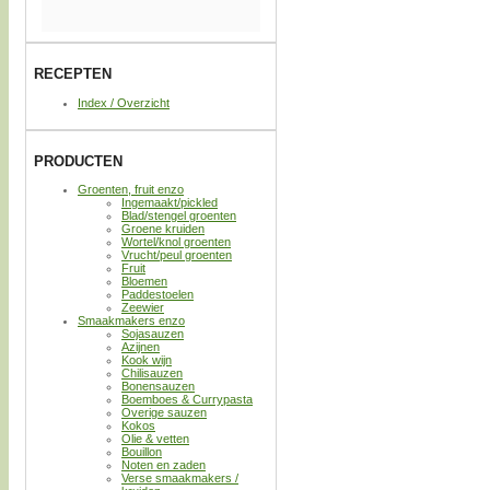
RECEPTEN
Index / Overzicht
PRODUCTEN
Groenten, fruit enzo
Ingemaakt/pickled
Blad/stengel groenten
Groene kruiden
Wortel/knol groenten
Vrucht/peul groenten
Fruit
Bloemen
Paddestoelen
Zeewier
Smaakmakers enzo
Sojasauzen
Azijnen
Kook wijn
Chilisauzen
Bonensauzen
Boemboes & Currypasta
Overige sauzen
Kokos
Olie & vetten
Bouillon
Noten en zaden
Verse smaakmakers /