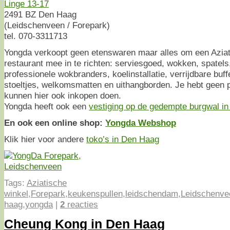
Linge 13-17
2491 BZ Den Haag
(Leidschenveen / Forepark)
tel. 070-3311713
Yongda verkoopt geen etenswaren maar alles om een Aziat
restaurant mee in te richten: serviesgoed, wokken, spatels
professionele wokbranders, koelinstallatie, verrijdbare buff
stoeltjes, welkomsmatten en uithangborden. Je hebt geen pa
kunnen hier ook inkopen doen.
Yongda heeft ook een
vestiging op de gedempte burgwal i
En ook een online shop:
Yongda Webshop
Klik hier voor andere
toko’s in Den Haag
Tags:
Aziatische
winkel
,
Forepark
,
keukenspullen
,
leidschendam
,
Leidschenve
haag
,
yongda
|
2
reacties
Cheung Kong in Den Haag