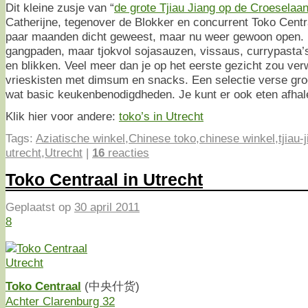
Dit kleine zusje van “
de grote Tjiau Jiang op de Croeselaa
Catherijne, tegenover de Blokker en concurrent Toko Centra
paar maanden dicht geweest, maar nu weer gewoon open. N
gangpaden, maar tjokvol sojasauzen, vissaus, currypasta’s
en blikken. Veel meer dan je op het eerste gezicht zou ve
vrieskisten met dimsum en snacks. Een selectie verse gro
wat basic keukenbenodigdheden. Je kunt er ook eten afhal
Klik hier voor andere:
toko’s in Utrecht
Tags:
Aziatische winkel
,
Chinese toko
,
chinese winkel
,
tjiau-
utrecht
,
Utrecht
|
16
reacties
Toko Centraal in Utrecht
Geplaatst op
30 april 2011
8
Toko Centraal
(中央什货)
Achter Clarenburg 32