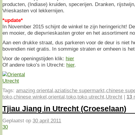
producten, (Indiase) kruiden, specerijen. Dranken, rijstwijn,
Vrieskasten vol lekkernijen.
*update*
In November 2015 schijnt de winkel te zijn heringericht! D
en mooier, de diepvrieskasten groter en het assortiment no
Aan een drukke straat, dus parkeren voor de deur is niet h
bovendien niet gratis. In sommige straten er omheen is het 
Voor de openingstijden klik:
hier
Of andere toko’s in Utrecht:
hier
.
Tags:
amazing oriental
,
aziatische supermarkt
,
chinese sup
toko
,
chinese winkel
,
oriental
,
toko
,
toko utrecht
,
Utrecht
|
13
r
Tjiau Jiang in Utrecht (Croeselaan)
Geplaatst op
30 april 2011
30