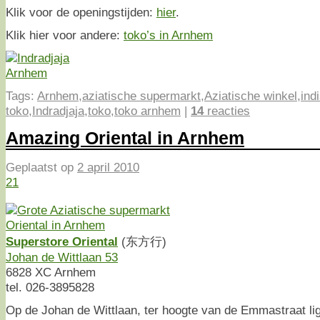
Klik voor de openingstijden:
hier
.
Klik hier voor andere:
toko’s in Arnhem
Tags:
Arnhem
,
aziatische supermarkt
,
Aziatische winkel
,
ind
toko
,
Indradjaja
,
toko
,
toko arnhem
|
14
reacties
Amazing Oriental in Arnhem
Geplaatst op
2 april 2010
21
Superstore Oriental
(东方行)
Johan de Wittlaan 53
6828 XC Arnhem
tel. 026-3895828
Op de Johan de Wittlaan, ter hoogte van de Emmastraat li