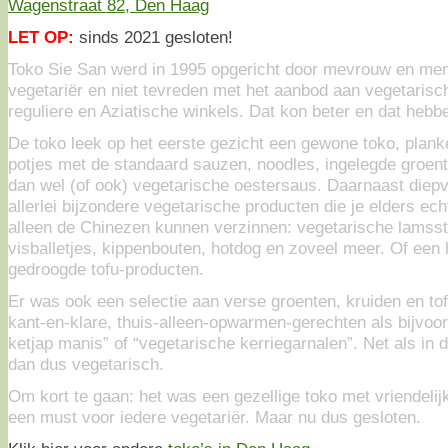
Wagenstraat 82, Den Haag
LET OP:
sinds 2021 gesloten!
Toko Sie San werd in 1995 opgericht door mevrouw en men
vegetariër en niet tevreden met het aanbod aan vegetarisc
reguliere en Aziatische winkels. Dat kon beter en dat heb
De toko leek op het eerste gezicht een gewone toko, planke
potjes met de standaard sauzen, noodles, ingelegde groe
dan wel (of ook) vegetarische oestersaus. Daarnaast diep
allerlei bijzondere vegetarische producten die je elders ech
alleen de Chinezen kunnen verzinnen: vegetarische lamsst
visballetjes, kippenbouten, hotdog en zoveel meer. Of een 
gedroogde tofu-producten.
Er was ook een selectie aan verse groenten, kruiden en to
kant-en-klare, thuis-alleen-opwarmen-gerechten als bijvoo
ketjap manis” of “vegetarische kerriegarnalen”. Net als in 
dan dus vegetarisch.
Om kort te gaan: het was een gezellige toko met vriendelij
een must voor iedere vegetariër. Maar nu dus gesloten.