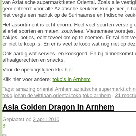
van Aziatische supermarktketen Oriental. Zoals alle vestig
georienteerd: voor alle Aziatische keukens kun je hier je h
niet vergis een nadruk op de Surinaamse en Indische keuk
Het assortiment is echt enorm. Heel veel soorten verse gro
allerlei soorten en maten, zoutvlees, Vietnamese worstjes,
zakjes, potjes, echt teveel om op te noemen. Er zal niet ve
er niet te koop is. En er is veel te koop wat nog niet op de
Ook aardig wat servies- en kookgoed. En bij binnenkomst 
afhaalgerechten en snacks.
Voor de openingstijden klik
hier
.
Klik hier voor andere:
toko’s in Arnhem
Tags:
amazing oriental
,
Arnhem
,
aziatische supermarkt
,
chin
toko
,
johan de wittlaan
,
oriental
,
toko
,
toko arnhem
|
21
reacti
Asia Golden Dragon in Arnhem
Geplaatst op
2 april 2010
3