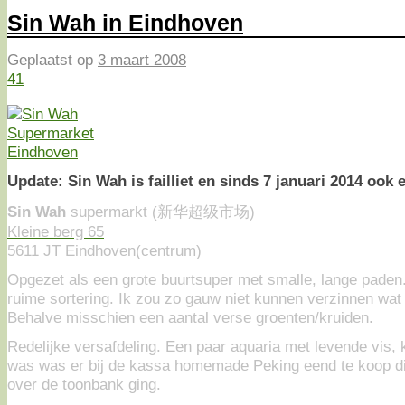
Sin Wah in Eindhoven
Geplaatst op
3 maart 2008
41
Update: Sin Wah is failliet en sinds 7 januari 2014 ook 
Sin Wah
supermarkt (新华超级市场)
Kleine berg 65
5611 JT Eindhoven(centrum)
Opgezet als een grote buurtsuper met smalle, lange pade
ruime sortering. Ik zou zo gauw niet kunnen verzinnen wat
Behalve misschien een aantal verse groenten/kruiden.
Redelijke versafdeling. Een paar aquaria met levende vis, k
was was er bij de kassa
homemade Peking eend
te koop d
over de toonbank ging.