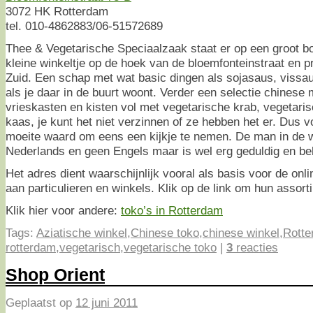
3072 HK Rotterdam
tel. 010-4862883/06-51572689
Thee & Vegetarische Speciaalzaak staat er op een groot bo
kleine winkeltje op de hoek van de bloemfonteinstraat en p
Zuid. Een schap met wat basic dingen als sojasaus, vissa
als je daar in de buurt woont. Verder een selectie chinese 
vrieskasten en kisten vol met vegetarische krab, vegetari
kaas, je kunt het niet verzinnen of ze hebben het er. Dus v
moeite waard om eens een kijkje te nemen. De man in de w
Nederlands en geen Engels maar is wel erg geduldig en b
Het adres dient waarschijnlijk vooral als basis voor de onli
aan particulieren en winkels. Klik op de link om hun assort
Klik hier voor andere:
toko’s in Rotterdam
Tags:
Aziatische winkel
,
Chinese toko
,
chinese winkel
,
Rott
rotterdam
,
vegetarisch
,
vegetarische toko
|
3
reacties
Shop Orient
Geplaatst op
12 juni 2011