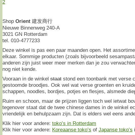
2
Shop
Orient
建发商行
Nieuwe Binnenweg 240-A
3021 GN Rotterdam
tel. 010-4777233
Deze winkel is pas een paar maanden open. Het assortiment
elkaar. Sommige producten (zoals bijvoorbeeld sesampasta)
anderen zijn juist weer meer merken dan je zou verwachte
nog niet kende.
Vooraan in de winkel
staat
stond een toonbank met verse c
gestoomde broodjes. Ook wel wat verse groenten en kruid
schappen, noodles, bordjes, potjes en flesjes, alsmede die
Ruim en schoon, maar de prijzen liggen toch wel ietwat b
tegenover staat dat de twee chinese dames in de winkel e
vriendelijk en behulpzaam zijn. Dat is elders wel eens ande
Klik hier voor andere:
toko’s in Rotterdam
Klik hier voor andere:
Koreaanse toko’s
of
Japanse toko’s
i