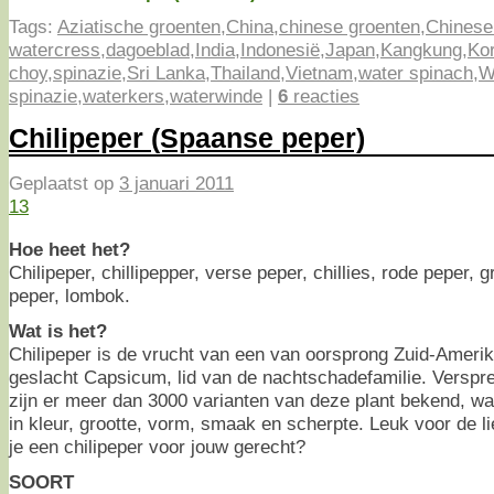
Tags:
Aziatische groenten
,
China
,
chinese groenten
,
Chinese
watercress
,
dagoeblad
,
India
,
Indonesië
,
Japan
,
Kangkung
,
Ko
choy
,
spinazie
,
Sri Lanka
,
Thailand
,
Vietnam
,
water spinach
,
W
spinazie
,
waterkers
,
waterwinde
|
6
reacties
Chilipeper (Spaanse peper)
Geplaatst op
3 januari 2011
13
Hoe heet het?
Chilipeper, chillipepper, verse peper, chillies, rode peper,
peper, lombok.
Wat is het?
Chilipeper is de vrucht van een van oorsprong Zuid-Amerik
geslacht Capsicum, lid van de nachtschadefamilie. Verspre
zijn er meer dan 3000 varianten van deze plant bekend, wa
in kleur, grootte, vorm, smaak en scherpte. Leuk voor de l
je een chilipeper voor jouw gerecht?
SOORT