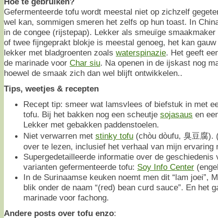
Hoe te gebruiken?
Gefermenteerde tofu wordt meestal niet op zichzelf gegeten
wel kan, sommigen smeren het zelfs op hun toast. In Chin
in de congee (rijstepap). Lekker als smeuïge smaakmaker 
of twee fijngeprakt blokje is meestal genoeg, het kan gau
lekker met bladgroenten zoals
waterspinazie
. Het geeft e
de marinade voor
Char siu
. Na openen in de ijskast nog m
hoewel de smaak zich dan wel blijft ontwikkelen..
Tips, weetjes & recepten
Recept tip: smeer wat lamsvlees of biefstuk in met e
tofu. Bij het bakken nog een scheutje
sojasaus
en een 
Lekker met gebakken paddenstoelen.
Niet verwarren met
stinky tofu
(chòu dòufu, 臭豆腐). (
over te lezen, inclusief het verhaal van mijn ervaring 
Supergedetailleerde informatie over de geschiedenis 
varianten gefermenteerde tofu:
Soy Info Center
(enge
In de Surinaamse keuken noemt men dit “lam joei”, M
blik onder de naam “(red) bean curd sauce”. En het ga
marinade voor fachong.
Andere posts over tofu enzo
: