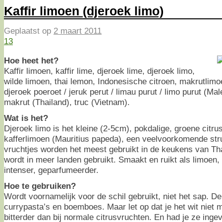
Kaffir limoen (djeroek limo)
Geplaatst op
2 maart 2011
13
Hoe heet het?
Kaffir limoen, kaffir lime, djeroek lime, djeroek limo,
wilde limoen, thai lemon, Indonesische citroen, makrutlimoe
djeroek poeroet / jeruk perut / limau purut / limo purut (Mal
makrut (Thailand), truc (Vietnam).
Wat is het?
Djeroek limo is het kleine (2-5cm), pokdalige, groene citr
kafferlimoen (Mauritius papeda), een veelvoorkomende stru
vruchtjes worden het meest gebruikt in de keukens van Th
wordt in meer landen gebruikt. Smaakt en ruikt als limoen,
intenser, geparfumeerder.
Hoe te gebruiken?
Wordt voornamelijk voor de schil gebruikt, niet het sap. De
currypasta’s en boemboes. Maar let op dat je het wit niet 
bitterder dan bij normale citrusvruchten. En had je ze inge