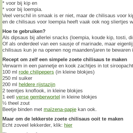
* voor bij kip en
* voor bij loempia.
Veel verschil in smaak is er niet, maar de chilisaus voor ki
en de chilisaus voor loempia heeft vaak ook nog sliertjes wo
Hoe te gebruiken?
Als dipsaus bij allerlei snacks (loempia, koude kip, tosti,
Of als onderdeel van een sausje of marinade, maar eigenlijk
chilisaus kun je na openen nog maanden/jaren te bewaren i
Recept om zelf een simpele zoete chilisaus te maken
Verwarm in een pannetje en kook zachtjes in tot siroopacht
100 ml
rode chilipepers
(in kleine blokjes)
250 ml suiker
200 ml
heldere rijstazijn
2 teentjes knoflook, in kleine blokjes
1 eetl
verse gemberwortel
in kleine blokjes
½ theel zout
Beetje binden met
maïzena-papje
kan ook.
Maar om de lekkerste zoete chilisaus ooit te maken
Echt zoveel lekkerder, klik:
hier