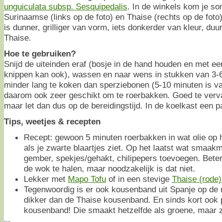
unguiculata subsp. Sesquipedalis
. In de winkels kom je s
Surinaamse (links op de foto) en Thaise (rechts op de fo
is dunner, grilliger van vorm, iets donkerder van kleur, du
Thaise.
Hoe te gebruiken?
Snijd de uiteinden eraf (bosje in de hand houden en met ee
knippen kan ook), wassen en naar wens in stukken van 3-
minder lang te koken dan sperziebonen (5-10 minuten is va
daarom ook zeer geschikt om te roerbakken. Goed te verv
maar let dan dus op de bereidingstijd. In de koelkast een 
Tips, weetjes & recepten
Recept: gewoon 5 minuten roerbakken in wat olie op h
als je zwarte blaartjes ziet. Op het laatst wat smaak
gember, spekjes/gehakt, chilipepers toevoegen. Beter
de wok te halen, maar noodzakelijk is dat niet.
Lekker met
Mapo Tofu
of in een stevige
Thaise (rode)
Tegenwoordig is er ook kousenband uit Spanje op de 
dikker dan de Thaise kousenband. En sinds kort ook
kousenband! Die smaakt hetzelfde als groene, maar zie