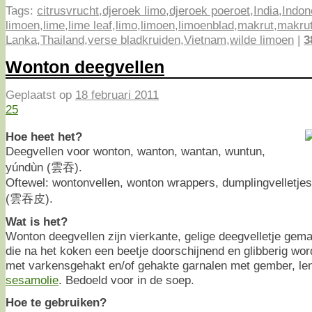
Tags:
citrusvrucht
,
djeroek limo
,
djeroek poeroet
,
India
,
Indon
limoen
,
lime
,
lime leaf
,
limo
,
limoen
,
limoenblad
,
makrut
,
makru
Lanka
,
Thailand
,
verse bladkruiden
,
Vietnam
,
wilde limoen
|
3
Wonton deegvellen
Geplaatst op
18 februari 2011
25
Hoe heet het?
Deegvellen voor wonton, wanton, wantan, wuntun,
yúndùn (雲吞).
Oftewel: wontonvellen, wonton wrappers, dumplingvelletjes
(雲吞皮).
Wat is het?
Wonton deegvellen zijn vierkante, gelige deegvelletje gema
die na het koken een beetje doorschijnend en glibberig wor
met varkensgehakt en/of gehakte garnalen met gember, lent
sesamolie
. Bedoeld voor in de soep.
Hoe te gebruiken?