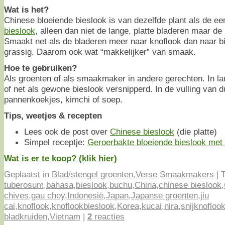
Wat is het?
Chinese bloeiende bieslook is van dezelfde plant als de e
bieslook
, alleen dan niet de lange, platte bladeren maar de
Smaakt net als de bladeren meer naar knoflook dan naar b
grassig. Daarom ook wat “makkelijker” van smaak.
Hoe te gebruiken?
Als groenten of als smaakmaker in andere gerechten. In la
of net als gewone bieslook versnipperd. In de vulling van 
pannenkoekjes, kimchi of soep.
Tips, weetjes & recepten
Lees ook de post over
Chinese bieslook
(die platte)
Simpel receptje:
Geroerbakte bloeiende bieslook met
Wat is er te koop? (klik hier)
Geplaatst in
Blad/stengel groenten
,
Verse Smaakmakers
|
T
tuberosum
,
bahasa
,
bieslook
,
buchu
,
China
,
chinese bieslook
,
chives
,
gau choy
,
Indonesië
,
Japan
,
Japanse groenten
,
jiu
cai
,
knoflook
,
knoflookbieslook
,
Korea
,
kucai
,
nira
,
snijknofloo
bladkruiden
,
Vietnam
|
2
reacties