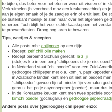
te bijten, dus beter voor het eten er weer uit vissen of in kl
Verkruimelen (bijvoorbeeld mbv een keukenmachine) en je
aan je eigen smaak of je de zaadjes erin of eruit laat. De 
de buitenkant moeilijk te zien maar over het algemeen geld
scherper. Toch blijft het voor echte kaaskoppen het versta
te proeven/testen. Droog nog jaren te bewaren.
Tips, weetjes & recepten
Alle posts mbt:
chilipeper
op een rijtje
Recept:
zelf chili olie maken
Recept beroemd Sichuan gerecht:
la zi ji
(stukjes kip in een berg “chilipepers-die-je-niet-opeet”
In Nederland staat “chilipoeder” voor een Zuid-Amer
gedroogde chilipeper met o.a. komijn, paprikapoeder 
in Aziatische landen kent men dit niet en bedoelt men
“chilipoeder” gewoon fijn of minder fijn vermalen gedr
gebruik het potje cayennepeper (poeder), maar dus in
In de Koreaanse keuken kent men twee speciale soort
kimchi poeder
(gochugaru) en
gedroogde peperdraad
Andere posts over (gedroogde) chilipeper enzo
: