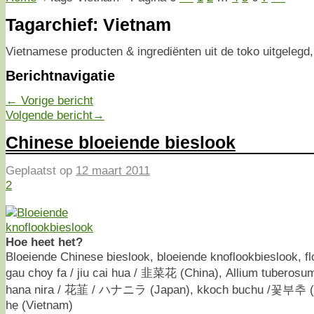
Tagarchief:
Vietnam
Vietnamese producten & ingrediënten uit de toko uitgelegd,
Berichtnavigatie
←
Vorige bericht
Volgende bericht
→
Chinese bloeiende bieslook
Geplaatst op
12 maart 2011
2
Hoe heet het?
Bloeiende Chinese bieslook, bloeiende knoflookbieslook, flo
gau choy fa / jiu cai hua / 韭菜花 (China), Allium tuberosum
hana nira / 花韮 / ハナニラ (Japan), kkoch buchu /꽃부추 (Ko
hẹ (Vietnam)