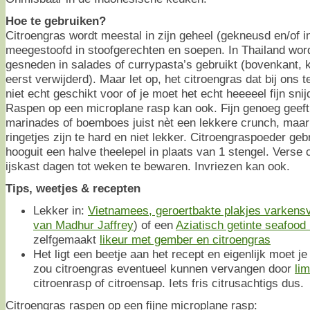
Hoe te gebruiken?
Citroengras wordt meestal in zijn geheel (gekneusd en/of i
meegestoofd in stoofgerechten en soepen. In Thailand wordt
gesneden in salades of currypasta’s gebruikt (bovenkant, k
eerst verwijderd). Maar let op, het citroengras dat bij ons 
niet echt geschikt voor of je moet het echt heeeeel fijn snij
Raspen op een microplane rasp kan ook. Fijn genoeg geeft 
marinades of boemboes juist nèt een lekkere crunch, maar
ringetjes zijn te hard en niet lekker. Citroengraspoeder ge
hooguit een halve theelepel in plaats van 1 stengel. Verse c
ijskast dagen tot weken te bewaren. Invriezen kan ook.
Tips, weetjes & recepten
Lekker in:
Vietnamees, geroertbakte plakjes varkens
van Madhur Jaffrey
) of een
Aziatisch getinte seafood 
zelfgemaakt
likeur met gember en citroengras
Het ligt een beetje aan het recept en eigenlijk moet je 
zou citroengras eventueel kunnen vervangen door
li
citroenrasp of citroensap. Iets fris citrusachtigs dus.
Citroengras raspen op een fijne microplane rasp: