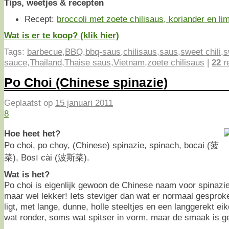
Tips, weetjes & recepten
Recept:
broccoli met zoete chilisaus, koriander en li
Wat is er te koop? (klik hier)
Tags:
barbecue
,
BBQ
,
bbq-saus
,
chilisaus
,
saus
,
sweet chili
,
s
sauce
,
Thailand
,
Thaise saus
,
Vietnam
,
zoete chilisaus
|
22
r
Po Choi (Chinese spinazie)
Geplaatst op
15 januari 2011
8
Hoe heet het?
Po choi, po choy, (Chinese) spinazie, spinach, bocai (菠
菜), Bōsī cài (波斯菜).
Wat is het?
Po choi is eigenlijk gewoon de Chinese naam voor spinazie.
maar wel lekker! Iets steviger dan wat er normaal gesproke
ligt, met lange, dunne, holle steeltjes en een langgerekt 
wat ronder, soms wat spitser in vorm, maar de smaak is g