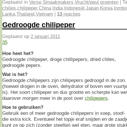
Geplaatst in
Verse Smaakmakers
,
Vrucht/peul groenten
|
Ta
chilies
,
chilipeper
,
China
,
India
,
Indonesië
,
Japan
,
Korea
,
lombo
Lanka
,
Thailand
,
Vietnam
|
13
reacties
Gedroogde chilipeper
Geplaatst op
2 januari 2011
35
Hoe heet het?
Gedroogde chilipeper, droge chillipepers, dried chiles,
gedroogde pepers.
Wat is het?
Gedroogde chilipepers zijn chilipepers gedroogd in de zon
(hoewel drogen in de oven, dehydrator of boven een vuurtje
is). Het soort chilipeper en dus grootte en scherpte kan we
daarover morgen meer in de post over
chilipepers
.
Hoe te gebruiken?
Gebruik een of meer gedroogde chilipepers in soep, stoof-
die extra kick. Eventueel het topje eraf snijden en de zaad
kunt ze op zich (zonder steeltje) wel eten, maar grote stuk