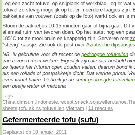
Leg een zacht tofuvel op snijplank of werkblad, leg er wat v
tofuvel zo stevig mogelijk op tot er meerdere laagjes zijn. 
pakketjes van vouwen (zoals op de foto) werkt ook en is m
Stoom de pakketjes 10-15 minuten gaar of bijna gaar. Dit 
allemaal ruim van tevoren doen. Op het laatst nog een paar
185°C tot ze mooi bruin en knapperig zijn. Serveren met
zo
“stevig” sausje. Zie ook de post over
Aziatische dipsausje
NB. Ik gebruikte voor dit recept de
gedroogde tofuvellen
di
van tevoren moet weken. Eigenlijk zijn die niet bedoeld hi
ze tijdens het frituren open zouden vallen, daarom bond i
als een rollade of postpakketje dicht. Dat werkte prima. Vo
even vanaf halen. Gebruik je de
semi-gedroogde tofuvellen
een beetje water of maizena
Tags:
China
,
dimsum
,
Indonesië
,
recept
,
snack
,
sojavellen
,
tahoe
,
Th
sheets
,
tofu skins
,
tofuvellen
,
Vietnam
|
11
reacties
Gefermenteerde tofu (sufu)
Geplaatst op
10 januari 2011