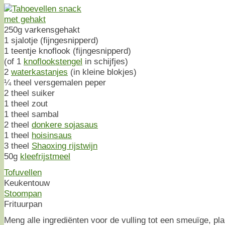
250g varkensgehakt
1 sjalotje (fijngesnipperd)
1 teentje knoflook (fijngesnipperd)
(of 1
knoflookstengel
in schijfjes)
2
waterkastanjes
(in kleine blokjes)
¼ theel versgemalen peper
2 theel suiker
1 theel zout
1 theel sambal
2 theel
donkere sojasaus
1 theel
hoisinsaus
3 theel
Shaoxing rijstwijn
50g
kleefrijstmeel
Tofuvellen
Keukentouw
Stoompan
Frituurpan
Meng alle ingrediënten voor de vulling tot een smeuïge, p