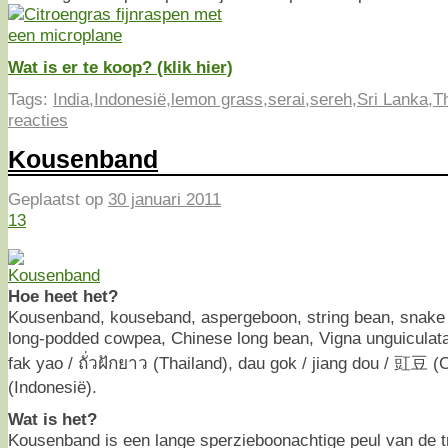
Wat is er te koop? (klik hier)
Tags:
India
,
Indonesië
,
lemon grass
,
serai
,
sereh
,
Sri Lanka
,
T
reacties
Kousenband
Geplaatst op
30 januari 2011
13
Hoe heet het?
Kousenband, kouseband, aspergeboon, string bean, snake 
long-podded cowpea, Chinese long bean, Vigna unguiculata (
fak yao / ถั่วฝักยาว (Thailand), dau gok / jiang dou / 豇豆 
(Indonesië).
Wat is het?
Kousenband is een lange sperzieboonachtige peul van de t