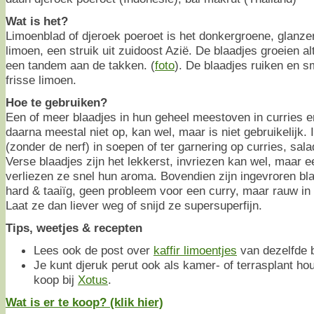
Wat is het?
Limoenblad of djeroek poeroet is het donkergroene, glanze
limoen, een struik uit zuidoost Azië. De blaadjes groeien alt
een tandem aan de takken. (
foto
). De blaadjes ruiken en s
frisse limoen.
Hoe te gebruiken?
Een of meer blaadjes in hun geheel meestoven in curries e
daarna meestal niet op, kan wel, maar is niet gebruikelijk.
(zonder de nerf) in soepen of ter garnering op curries, sa
Verse blaadjes zijn het lekkerst, invriezen kan wel, maar 
verliezen ze snel hun aroma. Bovendien zijn ingevroren bl
hard & taaiïg, geen probleem voor een curry, maar rauw in re
Laat ze dan liever weg of snijd ze supersuperfijn.
Tips, weetjes & recepten
Lees ook de post over
kaffir limoentjes
van dezelfde 
Je kunt djeruk perut ook als kamer- of terrasplant h
koop bij
Xotus
.
Wat is er te koop? (klik hier)