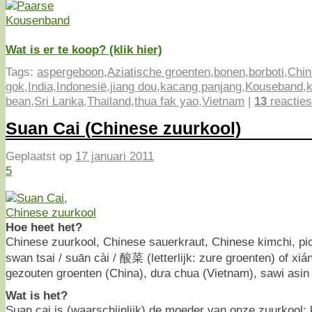
Wat is er te koop? (klik hier)
Tags:
aspergeboon
,
Aziatische groenten
,
bonen
,
borboti
,
Chin
gok
,
India
,
Indonesië
,
jiang dou
,
kacang panjang
,
Kouseband
,
bean
,
Sri Lanka
,
Thailand
,
thua fak yao
,
Vietnam
|
13
reacties
Suan Cai (Chinese zuurkool)
Geplaatst op
17 januari 2011
5
Hoe heet het?
Chinese zuurkool, Chinese sauerkraut, Chinese kimchi, pi
swan tsai / suān cài / 酸菜 (letterlijk: zure groenten) of xián
gezouten groenten (China), dưa chua (Vietnam), sawi asin 
Wat is het?
Suan cai is (waarschijnlijk) de moeder van onze zuurkool: