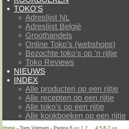
TOKO’S
Adreslijst NL
Adreslijst België
Groothandels
Online Toko’s (webshops)
Bezochte toko’s op ’n rijtje
Toko Reviews
NIEUWS
INDEX
Alle producten op een rijtje
Alle recepten op een rijtje
Alle toko’s op een rijtje
Alle kookboeken op een rijtje
Home
→Tags
Vietnam
- Pagina 6
<<
1
2
…
4
5
6
7
>>