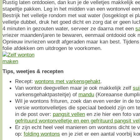
Rustig laten ontdooien, dan kun je de velletjes makkelijk e
stapeltje pakken. Leg in het midden van een wontonvel een t
Bestrijk het velletje rondom met wat water (losgeklopt ei p
velletje dubbel, druk het goed dicht en zorg dat er geen luc
4 minuten in gezouten water, serveer ze daarna met een
s
vriezer maanden/jaren te bewaren, eenmaal ontdooid ook 
Opnieuw invriezen wordt afgeraden maar kan best. Tijdens
folie afdekken om uitdrogen te voorkomen.
Tips, weetjes & recepten
Recept:
wontons met varkensgehakt
.
Van wonton deegvellen maar je ook makkelijk zelf
su
varkensgehaktpasteitje) of
mandu
(Koreaanse dumpli
Wil je wontons frituren, zoek dan even verder in de t
versie wontonvelletjes die speciaal bedoeld zijn om te
in de post over:
pangsit vellen
en zie hier een foto va
gefrituurd wontonvelletje en een gefrituurd pangsit vel
Er zijn echt heel veel manieren om wontons dicht te 
op:
folding wontons
en je ziet er een aantal voorbij k