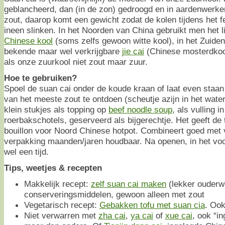
geblancheerd, dan (in de zon) gedroogd en in aardenwerke
zout, daarop komt een gewicht zodat de kolen tijdens het
ineen slinken. In het Noorden van China gebruikt men het 
Chinese kool
(soms zelfs gewoon witte kool), in het Zuiden
bekende maar wel verkrijgbare
jie cai
(Chinese mosterdkool
als onze zuurkool niet zout maar zuur.
Hoe te gebruiken?
Spoel de suan cai onder de koude kraan of laat even staan
van het meeste zout te ontdoen (scheutje azijn in het water
klein stukjes als topping op
beef noodle soup
, als vulling i
roerbakschotels, geserveerd als bijgerechtje. Het geeft de 
bouillon voor Noord Chinese hotpot. Combineert goed met 
verpakking maanden/jaren houdbaar. Na openen, in het voch
wel een tijd.
Tips, weetjes & recepten
Makkelijk recept:
zelf suan cai maken
(lekker ouderwe
conserveringsmiddelen, gewoon alleen met zout
Vegetarisch recept:
Gebakken tofu met suan cia
. Ook
Niet verwarren met
zha cai
,
ya cai
of
xue cai
, ook “i