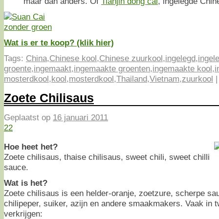
maar dan anders. Of
Tianjin dong cai
, ingelegde Chine
Wat is er te koop? (klik hier)
Tags:
China
,
Chinese kool
,
Chinese zuurkool
,
ingelegd
,
ingel
groente
,
ingemaakt
,
ingemaakte groenten
,
ingemaakte kool
,
i
mosterdkool
,
kool
,
mosterdkool
,
Thailand
,
Vietnam
,
zuurkool
Zoete Chilisaus
Geplaatst op
16 januari 2011
22
Hoe heet het?
Zoete chilisaus, thaise chilisaus, sweet chili, sweet chilli
sauce.
Wat is het?
Zoete chilisaus is een helder-oranje, zoetzure, scherpe s
chilipeper, suiker, azijn en andere smaakmakers. Vaak in t
verkrijgen: