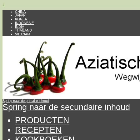
↓
CHINA
JAPAN
KOREA
INDONESIË
INDIA
THAILAND
VIETNAM
Spring naar de primaire inhoud
Spring naar de secundaire inhoud
PRODUCTEN
RECEPTEN
KOOKBOEKEN