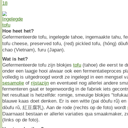
18
Hoe heet het?
Gefermenteerde tofu, ingelegde tahoe, ingemaakte tahu, f
tofu cheese, preserved tofu, (red) pickled tofu, (hóng) dò
chao (Vietnam), furu (Japan).
Wat is het?
Gefermenteerde tofu zijn blokjes
tofu
(tahoe) die eerst te 
onder een laagje hooi alwaar ook een fermentatieproces pla
volledig is uitgedroogd wordt ze ingelegd in een mengsel van
sesamolie
of
rijstazijn
en eventueel nog allerlei andere s
fermenteren gaat er tegenwoordig in de fabriek iets gecont
het resultaat is hetzelfde: romige, smeuïge blokjes “tofuk
blauwe kaas doet denken. Er is een witte (pai dòufu rǔ) en
dòufu rǔ, 紅豆腐乳). Aan de rode (rechts op de foto) wordt
Daarnaast bestaan er allerlei variaties qua smaakmaker, z
(links op de foto).