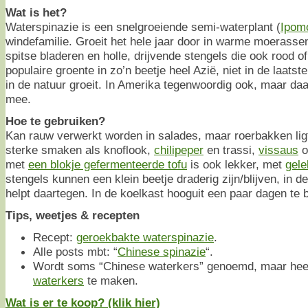
Wat is het?
Waterspinazie is een snelgroeiende semi-waterplant (
Ipom
windefamilie. Groeit het hele jaar door in warme moerassen
spitse bladeren en holle, drijvende stengels die ook rood o
populaire groente in zo’n beetje heel Azië, niet in de laatst
in de natuur groeit. In Amerika tegenwoordig ook, maar daa
mee.
Hoe te gebruiken?
Kan rauw verwerkt worden in salades, maar roerbakken lig
sterke smaken als knoflook,
chilipeper
en trassi,
vissaus
o
met
een blokje gefermenteerde tofu
is ook lekker, met
gel
stengels kunnen een klein beetje draderig zijn/blijven, in de
helpt daartegen. In de koelkast hooguit een paar dagen te
Tips, weetjes & recepten
Recept:
geroekbakte waterspinazie
.
Alle posts mbt: “
Chinese spinazie
“.
Wordt soms “Chinese waterkers” genoemd, maar heef
waterkers
te maken.
Wat is er te koop? (klik hier)