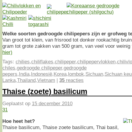
Welke soorten gedroogde chilipepers zijn er grofweg t
Van groot tot klein, van frisrood tot donker rookachtig bruin
gram tot grote zakken van 500 gram, van veel voor weinig 
hier)
Tags:
chilies
,
chiliflakes
,
chilipeper
,
chilipepervlokken
,
chiliv
chiles
,
gedroogde chilipeper
,
gedroogde
pepers
,
India
,
Indonesië
,
Korea
,
lombok
,
Sichuan
,
Sichuan ke
Lanka
,
Thailand
,
Vietnam
|
35
reacties
Thaise (zoete) basilicum
Geplaatst op
15 december 2010
31
Hoe heet het?
Thaise basilicum, Thaise zoete basilicum, Thai basil,