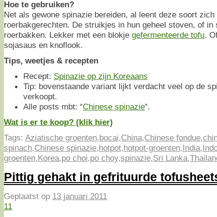
Hoe te gebruiken?
Net als gewone spinazie bereiden, al leent deze soort zich 
roerbakgerechten. De struikjes in hun geheel stoven, of in 
roerbakken. Lekker met een blokje
gefermenteerde tofu
. O
sojasaus en knoflook.
Tips, weetjes & recepten
Recept:
Spinazie op zijn Koreaans
Tip: bovenstaande variant lijkt verdacht veel op de s
verkoopt.
Alle posts mbt: “
Chinese spinazie
“.
Wat is er te koop? (klik hier)
Tags:
Aziatische groenten
,
bocai
,
China
,
Chinese fondue
,
chi
spinach
,
Chinese spinazie
,
hotpot
,
hotpot-groenten
,
India
,
Ind
groenten
,
Korea
,
po choi
,
po choy
,
spinazie
,
Sri Lanka
,
Thailan
Pittig gehakt in gefrituurde tofusheet
Geplaatst op
13 januari 2011
11