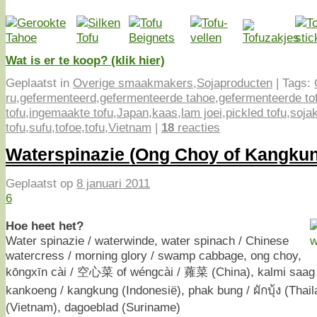
Wat is er te koop? (klik hier)
Geplaatst in
Overige smaakmakers
,
Sojaproducten
|
Tags:
ru
,
gefermenteerd
,
gefermenteerde tahoe
,
gefermenteerde to
tofu
,
ingemaakte tofu
,
Japan
,
kaas
,
lam joei
,
pickled tofu
,
soja
tofu
,
sufu
,
tofoe
,
tofu
,
Vietnam
|
18
reacties
Waterspinazie (Ong Choy of Kangku
Geplaatst op
8 januari 2011
6
Hoe heet het?
Water spinazie / waterwinde, water spinach / Chinese
watercress / morning glory / swamp cabbage, ong choy,
kōngxīn cài / 空心菜 of wéngcài / 蕹菜 (China), kalmi saag (
kankoeng / kangkung (Indonesië), phak bung / ผักบุ้ง (Thai
(Vietnam), dagoeblad (Suriname)