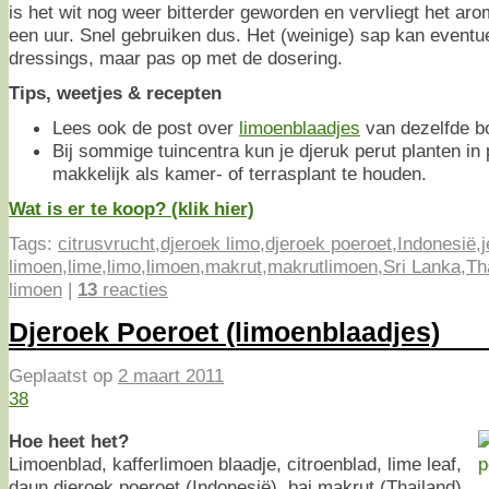
is het wit nog weer bitterder geworden en vervliegt het ar
een uur. Snel gebruiken dus. Het (weinige) sap kan eventu
dressings, maar pas op met de dosering.
Tips, weetjes & recepten
Lees ook de post over
limoenblaadjes
van dezelfde b
Bij sommige tuincentra kun je djeruk perut planten in p
makkelijk als kamer- of terrasplant te houden.
Wat is er te koop? (klik hier)
Tags:
citrusvrucht
,
djeroek limo
,
djeroek poeroet
,
Indonesië
,
limoen
,
lime
,
limo
,
limoen
,
makrut
,
makrutlimoen
,
Sri Lanka
,
Th
limoen
|
13
reacties
Djeroek Poeroet (limoenblaadjes)
Geplaatst op
2 maart 2011
38
Hoe heet het?
Limoenblad, kafferlimoen blaadje, citroenblad, lime leaf,
daun djeroek poeroet (Indonesië), bai makrut (Thailand)