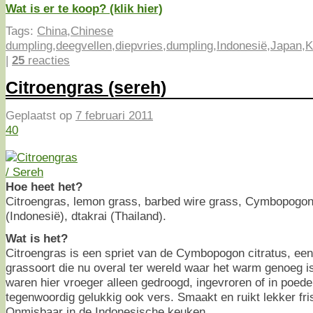
Wat is er te koop? (klik hier)
Tags:
China
,
Chinese
dumpling
,
deegvellen
,
diepvries
,
dumpling
,
Indonesië
,
Japan
,
K
|
25
reacties
Citroengras (sereh)
Geplaatst op
7 februari 2011
40
Hoe heet het?
Citroengras, lemon grass, barbed wire grass, Cymbopogon (
(Indonesië), dtakrai (Thailand).
Wat is het?
Citroengras is een spriet van de Cymbopogon citratus, ee
grassoort die nu overal ter wereld waar het warm genoeg is
waren hier vroeger alleen gedroogd, ingevroren of in poede
tegenwoordig gelukkig ook vers. Smaakt en ruikt lekker fris
Onmisbaar in de Indonesische keuken.