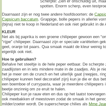
Scherpte: Zien er onschuldig uit, maa
spotten. Enorm scherp, even testproe
Daarnaast zijn er nog twee andere hoofdsoorten: de
Capsi
Capsicum baccatum
. Grappige, bolle pepers in allerlei v
(bijna) niet te koop in Nederland en ook niet gebruikt in de
KLEUR
Net als bij paprika is een groene chilipeper gewoon een “on
“rijpe” chilipeper. Daarnaast zijn er speciale variëteiten g
geel, oranje tot paars. Qua smaak maakt de kleur weinig tot
eigenlijk ook niet.
Hoe te gebruiken?
Behalve het steeltje is de hele peper eetbaar. De scherpte z
zaadlijsten en in iets mindere mate in de zaadjes. Als je nie
het je meer om de crunch en het uiterlijk gaat (reepjes, ring
chilipeper kunnen heel decoratief zijn) kun je die er dus be
een boemboe of currypasta, waar je meerdere chilipepers i
beetje onzinnig om ze eruit te halen.
Chilipeper kun je rauw eten en dus op het laatst toevoege
ook meebakken of meestoven zodat de smaak in het gerecht
milder/zoeter wordt. De superscherpe chilies als
Mme Jean